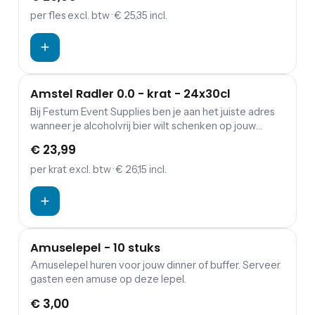
Alcoholpercentage: 11,5 Land: Spanje Streek:
Penedès Appellatie: DO Cava Wijnhuis: Clos Amador
per fles
excl. btw
· € 25,35 incl.
Amstel Radler 0.0 - krat - 24x30cl
Bij Festum Event Supplies ben je aan het juiste adres
wanneer je alcoholvrij bier wilt schenken op jouw
feest. Alle overige dranken kun je vinden op onze
€ 23,99
drankenpagina .
per krat
excl. btw
· € 26,15 incl.
Amuselepel - 10 stuks
Amuselepel huren voor jouw dinner of buffer. Serveer
gasten een amuse op deze lepel.
€ 3,00