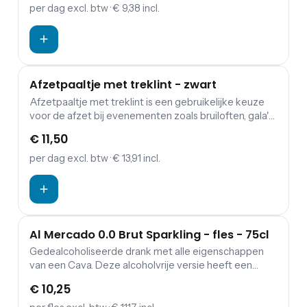
bevestigd. Deze paal kan binnen en in beperkte mate
per dag
excl. btw
· € 9,38 incl.
buiten worden gebruikt omdat hij is gemaakt van
roestvrij staal. De paal is voorzien van een verzwaarde
voet waardoor hij ook bij zwaarder weer recht blijft
staan.
Afzetpaaltje met treklint - zwart
Afzetpaaltje met treklint is een gebruikelijke keuze
voor de afzet bij evenementen zoals bruiloften, gala's,
terrasafscheidingen en musea. Deze paal kan binnen
€ 11,50
en in beperkte mate buiten worden gebruikt omdat
hij is gemaakt van roestvrij staal. De paal is voorzien
per dag
excl. btw
· € 13,91 incl.
van een verzwaarde voet waardoor hij ook bij
zwaarder weer recht blijft staan.
Al Mercado 0.0 Brut Sparkling - fles - 75cl
Gedealcoholiseerde drank met alle eigenschappen
van een Cava. Deze alcoholvrije versie heeft een
heldere citroengele kleur met groene tinten. In de
€ 10,25
neus een zuiver, fris en fruitig boeket met zachte
aroma's van citrus, groene appel en hints van