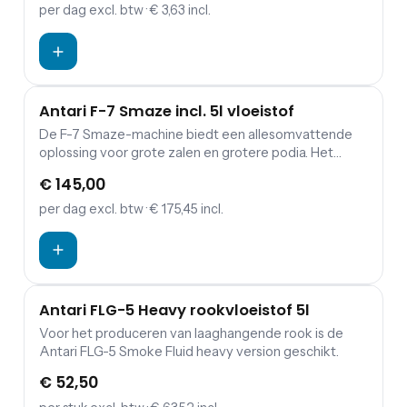
per dag
excl. btw
· € 3,63 incl.
Antari F-7 Smaze incl. 5l vloeistof
De F-7 Smaze-machine biedt een allesomvattende
oplossing voor grote zalen en grotere podia. Het
combineert een krachtige rookmachine met een
€ 145,00
fazer om grote zalen zeer snel te vullen en een mooie
dunne laag waas te creëren. De ingebouwde
per dag
excl. btw
· € 175,45 incl.
ventilator zorgt ervoor dat u de waas makkelijk kunt
richten vanwege de instelbare hoek. De F-7 Smaze is
uitgerust met de nieuwste luchtpomptechnologie,
een zelfreinigende functie en wordt beschermd door
een flightcasebehuizing zodat de machine kan
Antari FLG-5 Heavy rookvloeistof 5l
worden gebruikt in de meest ruwe podiumsituaties.
Voor het produceren van laaghangende rook is de
Het kan handmatig worden bediend, met DMX en
Antari FLG-5 Smoke Fluid heavy version geschikt.
draadloos dankzij de ingebouwde WDMX-module
van Wireless solutions Sweden. De Smaze-machine
€ 52,50
wordt standaard geleverd met 5L FLG-5 vloeistof.