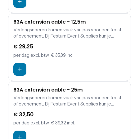
63A extension cable - 12,5m
Verlengsnoeren komen vaak van pas voor een feest
of evenement. Bij Festum Event Supplies kun je
verlengkabels (230 of 400 V), haspels, verdeeldozen
€ 29,25
en kabbelmatten.
per dag
excl. btw
· € 35,39 incl.
63A extension cable - 25m
Verlengsnoeren komen vaak van pas voor een feest
of evenement. Bij Festum Event Supplies kun je
verlengkabels (230 of 400 V), haspels, verdeeldozen
€ 32,50
en kabbelmatten.
per dag
excl. btw
· € 39,32 incl.