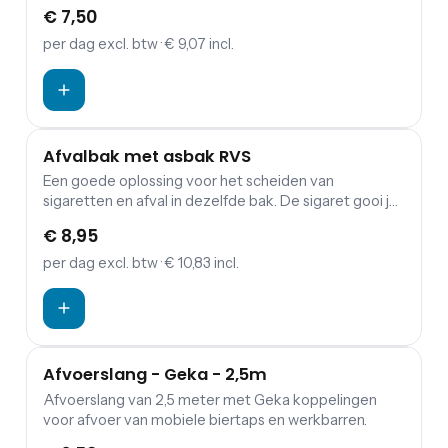
ieder feest en evenement is de afvalbak. Deze
€ 7,50
handige afvalbak met een inhoud van 85 liter is ideaal
en mag dan ook zeker niet ontbreken tijdens jouw
per dag
excl. btw
· € 9,07 incl.
feest of evenement.
Afvalbak met asbak RVS
Een goede oplossing voor het scheiden van
sigaretten en afval in dezelfde bak. De sigaret gooi je
boven op de asbak. Diverse modellen op voorraad,
€ 8,95
een afvalbak met asbak of tafelmodel Asbak
melamine wit.
per dag
excl. btw
· € 10,83 incl.
Afvoerslang - Geka - 2,5m
Afvoerslang van 2,5 meter met Geka koppelingen
voor afvoer van mobiele biertaps en werkbarren.