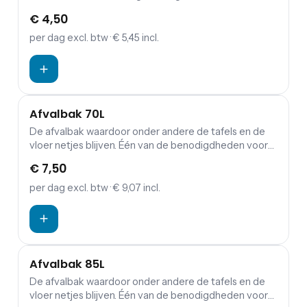
armaturen die op de grond geplaatst moeten worden.
€ 4,50
per dag
excl. btw
· € 5,45 incl.
Afvalbak 70L
De afvalbak waardoor onder andere de tafels en de
vloer netjes blijven. Één van de benodigdheden voor
ieder feest en evenement is de afvalbak. Deze
€ 7,50
handige afvalbak met een inhoud van 70 liter is ideaal
en mag dan ook zeker niet ontbreken tijdens jouw
per dag
excl. btw
· € 9,07 incl.
feest of evenement.
Afvalbak 85L
De afvalbak waardoor onder andere de tafels en de
vloer netjes blijven. Één van de benodigdheden voor