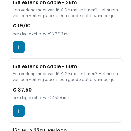
16A extension cable - 25m
Een verlengsnoer van 16 A 25 meter huren? Het huren
van een verlengkabel is een goede optie wanneer je
een verbinding wil maken tussen verdeelkasten en
€ 19,00
aggregaten.
per dag
excl. btw
· € 22,99 incl.
16A extension cable - 50m
Een verlengsnoer van 16 A 25 meter huren? Het huren
van een verlengkabel is een goede optie wanneer je
een verbinding wil maken tussen verdeelkasten en
€ 37,50
aggregaten.
per dag
excl. btw
· € 45,38 incl.
16a M -> 32a F verloop