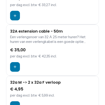
per dag
excl. btw
· € 33,27 incl.
32A extension cable - 50m
Een verlengsnoer van 32 A 25 meter huren? Het
huren van een verlengkabel is een goede optie
wanneer je een verbinding wil maken tussen
€ 35,00
verdeelkasten en aggregaten.
per dag
excl. btw
· € 42,35 incl.
32a M -> 2 x 32a F verloop
€ 4,95
per dag
excl. btw
· € 5,99 incl.