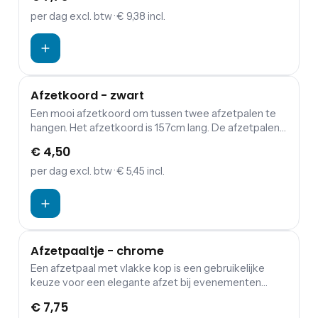
maar vooral mooie binnenkomst op jouw evenement
bezorgen? Combineer de koorden en palen met een
per dag
excl. btw
· € 9,38 incl.
rode loper.
Afzetkoord - zwart
Een mooi afzetkoord om tussen twee afzetpalen te
hangen. Het afzetkoord is 157cm lang. De afzetpalen
zijn apart in te huren. Bezoekers of gasten een warme,
€ 4,50
maar vooral mooie binnenkomst op jouw evenement
bezorgen? Combineer de koorden en palen met een
per dag
excl. btw
· € 5,45 incl.
rode loper.
Afzetpaaltje - chrome
Een afzetpaal met vlakke kop is een gebruikelijke
keuze voor een elegante afzet bij evenementen
zoals bruiloften, gala's, terrasafscheidingen en musea.
€ 7,75
Aan deze afzetpaal kunnen afzetkoorden worden