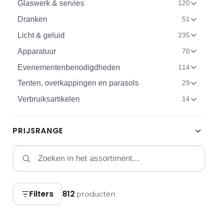
Glaswerk & servies
120
Dranken
51
Licht & geluid
235
Apparatuur
70
Evenementenbenodigdheden
114
Tenten, overkappingen en parasols
29
Verbruiksartikelen
14
PRIJSRANGE
Filters
812
producten