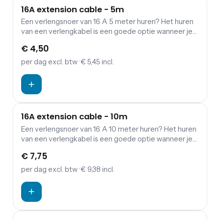
16A extension cable - 5m
Een verlengsnoer van 16 A 5 meter huren? Het huren
van een verlengkabel is een goede optie wanneer je
een verbinding wil maken tussen verdeelkasten en
€ 4,50
aggregaten.
per dag
excl. btw
· € 5,45 incl.
16A extension cable - 10m
Een verlengsnoer van 16 A 10 meter huren? Het huren
van een verlengkabel is een goede optie wanneer je
een verbinding wil maken tussen verdeelkasten en
€ 7,75
aggregaten.
per dag
excl. btw
· € 9,38 incl.