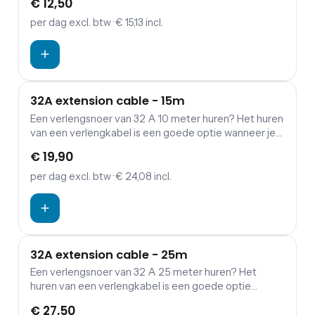
€ 12,50
aggregaten.
per dag
excl. btw
· € 15,13 incl.
32A extension cable - 15m
Een verlengsnoer van 32 A 10 meter huren? Het huren
van een verlengkabel is een goede optie wanneer je
een verbinding wil maken tussen verdeelkasten en
€ 19,90
aggregaten.
per dag
excl. btw
· € 24,08 incl.
32A extension cable - 25m
Een verlengsnoer van 32 A 25 meter huren? Het
huren van een verlengkabel is een goede optie
wanneer je een verbinding wil maken tussen
€ 27,50
verdeelkasten en aggregaten.