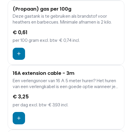
(Propaan) gas per 100g
Deze gastank is te gebruiken als brandstof voor
heathers en barbecues. Minimale afnamen is 2 kilo.
€ 0,61
per 100 gram
excl. btw
· € 0,74 incl.
16A extension cable - 3m
Een verlengsnoer van 16 A 5 meter huren? Het huren
van een verlengkabel is een goede optie wanneer je
een verbinding wil maken tussen verdeelkasten en
€ 3,25
aggregaten.
per dag
excl. btw
· € 3,93 incl.