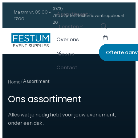
(073)
Ma t/m vr: 09:00 -
Assortiment
785 52
info@festumeventsupplies.nl
17:00
26
Diensten
Over ons
Offerte aan
Nieuws
Contact
/
Assortiment
Home
Ons assortiment
Alles wat je nodig hebt voor jouw evenement,
onder een dak.