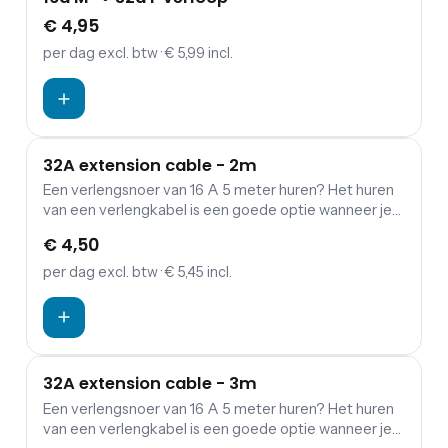
€ 4,95
per dag
excl. btw
· € 5,99 incl.
32A extension cable - 2m
Een verlengsnoer van 16 A 5 meter huren? Het huren
van een verlengkabel is een goede optie wanneer je
een verbinding wil maken tussen verdeelkasten en
€ 4,50
aggregaten.
per dag
excl. btw
· € 5,45 incl.
32A extension cable - 3m
Een verlengsnoer van 16 A 5 meter huren? Het huren
van een verlengkabel is een goede optie wanneer je