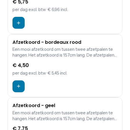
€ 5,75
per dag
excl. btw
· € 6,96 incl.
Afzetkoord - bordeaux rood
Een mooi afzetkoord om tussen twee afzetpalen te
hangen. Het afzetkoord is 157cm lang. De afzetpalen
zijn apart in te huren. Bezoekers of gasten een warme,
€ 4,50
maar vooral mooie binnenkomst op jouw evenement
bezorgen? Combineer de koorden en palen met een
per dag
excl. btw
· € 5,45 incl.
rode loper.
Afzetkoord - geel
Een mooi afzetkoord om tussen twee afzetpalen te
hangen. Het afzetkoord is 157cm lang. De afzetpalen
zijn apart in te huren. Bezoekers of gasten een warme,
€ 7,75