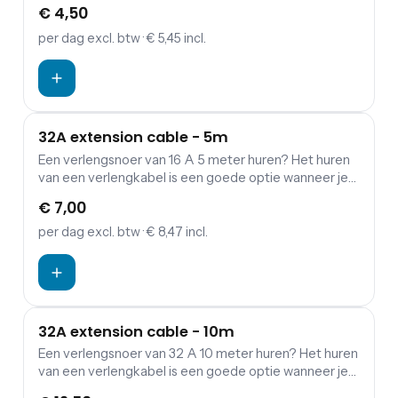
een verbinding wil maken tussen verdeelkasten en
€ 4,50
aggregaten.
per dag
excl. btw
· € 5,45 incl.
32A extension cable - 5m
Een verlengsnoer van 16 A 5 meter huren? Het huren
van een verlengkabel is een goede optie wanneer je
een verbinding wil maken tussen verdeelkasten en
€ 7,00
aggregaten.
per dag
excl. btw
· € 8,47 incl.
32A extension cable - 10m
Een verlengsnoer van 32 A 10 meter huren? Het huren
van een verlengkabel is een goede optie wanneer je
een verbinding wil maken tussen verdeelkasten en