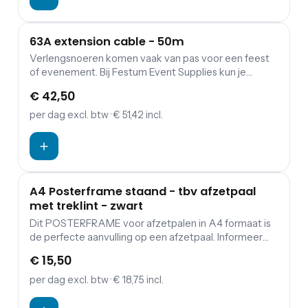
63A extension cable - 50m
Verlengsnoeren komen vaak van pas voor een feest
of evenement. Bij Festum Event Supplies kun je
verlengkabels (230 of 400 V), haspels, verdeeldozen
€ 42,50
en kabbelmatten.
per dag
excl. btw
· € 51,42 incl.
A4 Posterframe staand - tbv afzetpaal
met treklint - zwart
Dit POSTERFRAME voor afzetpalen in A4 formaat is
de perfecte aanvulling op een afzetpaal. Informeer
bezoekers en communiceer duidelijk én
€ 15,50
professioneel. Een display als deze is uitermate
geschikt tijdens beurzen, feesten en evenementen.
per dag
excl. btw
· € 18,75 incl.
Ook binnen de horeca en detailhandel worden deze
displays veelvuldig toegepast.