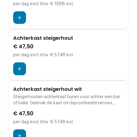
per dag
excl. btw
· € 139,15 incl.
Achterkast steigerhout
€ 47,50
per dag
excl. btw
· € 57,48 incl.
Achterkast steigerhout wit
Steigerhouten achterkast huren voor achter een bar
of balie. Gebruik de kast om bijvoorbeeld servies,
bestek of drank in te zetten. Omdat er geen
€ 47,50
achterwand in de steigerhouten kast zit, kun je de
kast aan twee kanten gebruiken. Huur met
per dag
excl. btw
· € 57,48 incl.
bijpassende steigerhouten witte bar.