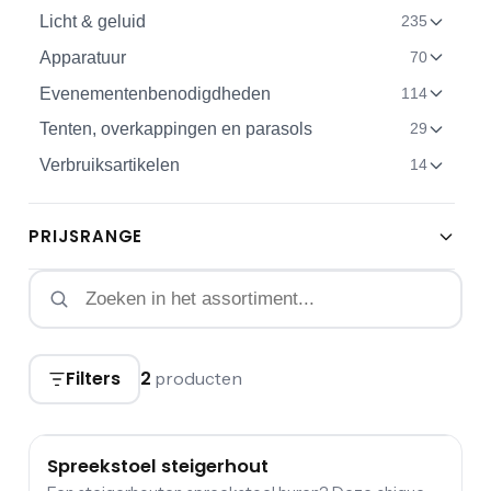
Licht & geluid
235
Apparatuur
70
Evenementenbenodigdheden
114
Tenten, overkappingen en parasols
29
Verbruiksartikelen
14
PRIJSRANGE
Filters
2
producten
Spreekstoel steigerhout