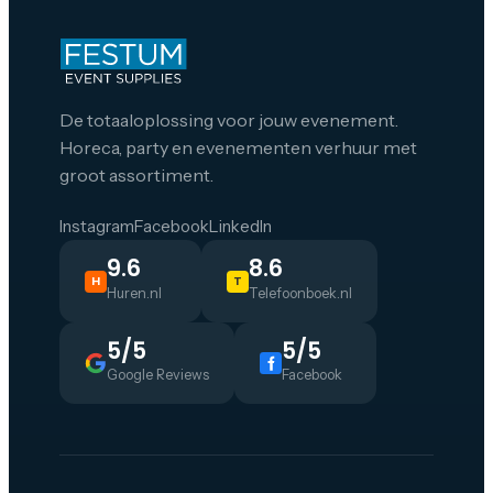
De totaaloplossing voor jouw evenement.
Horeca, party en evenementen verhuur met
groot assortiment.
Instagram
Facebook
LinkedIn
9.6
8.6
H
T
Huren.nl
Telefoonboek.nl
5/5
5/5
Google Reviews
Facebook