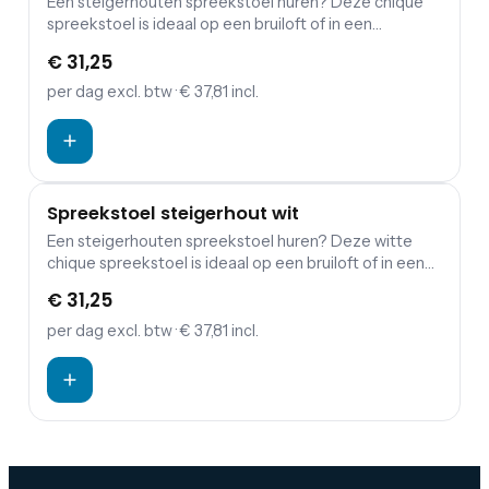
Een steigerhouten spreekstoel huren? Deze chique
spreekstoel is ideaal op een bruiloft of in een
beursstand.
€ 31,25
per dag
excl. btw
· € 37,81 incl.
Spreekstoel steigerhout wit
Een steigerhouten spreekstoel huren? Deze witte
chique spreekstoel is ideaal op een bruiloft of in een
beursstand. Steigerhout is een populair materiaal
€ 31,25
voor spreekstoelen vanwege zijn stevigheid en
unieke uiterlijk. Een wit exemplaar kan een frisse en
per dag
excl. btw
· € 37,81 incl.
moderne toevoeging zijn aan een ruimte.