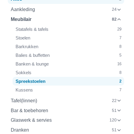
Aankleding
24
Meubilair
82
Statafels & tafels
29
Stoelen
7
Barkrukken
8
Balies & buffetten
5
Banken & lounge
16
Sokkels
8
Spreekstoelen
2
Kussens
7
Tafel(linnen)
22
Bar & toebehoren
51
Glaswerk & servies
120
Dranken
51