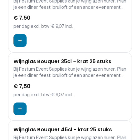
Bij Festum Event Supplies kun je wijnglazen huren. Plan
je een diner, feest, bruiloft of een ander evenement
waarbij eten en drinken een belangrijke rol spelen?
€ 7,50
Dan is de kans groot dat je servies wilt huren. Festum
Event Supplies verhuurt daarnaast borden, en allerlei
per dag
excl. btw
· € 9,07 incl.
soorten bestek. De wijnglazen kun je komen ophalen
bij ons in Den Dungen. Geen tijd? Bij ons is het ook
mogelijk om het te laten bezorgen. Hiervoor worden
wel extra kosten in rekening gebracht.
Wijnglas Bouquet 35cl - krat 25 stuks
Bij Festum Event Supplies kun je wijnglazen huren. Plan
je een diner, feest, bruiloft of een ander evenement
waarbij eten en drinken een belangrijke rol spelen?
€ 7,50
Dan is de kans groot dat je servies wilt huren. Festum
Event Supplies verhuurt daarnaast borden, en allerlei
per dag
excl. btw
· € 9,07 incl.
soorten bestek. De wijnglazen kun je komen ophalen
bij ons in Den Dungen. Geen tijd? Bij ons is het ook
mogelijk om het te laten bezorgen. Hiervoor worden
wel extra kosten in rekening gebracht.
Wijnglas Bouquet 45cl - krat 25 stuks
Bij Festum Event Supplies kun je wijnglazen huren. Plan