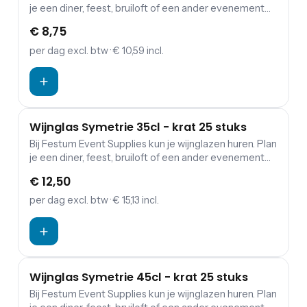
je een diner, feest, bruiloft of een ander evenement
waarbij eten en drinken een belangrijke rol spelen?
€ 8,75
Dan is de kans groot dat je servies wilt huren. Festum
Event Supplies verhuurt daarnaast borden, en allerlei
per dag
excl. btw
· € 10,59 incl.
soorten bestek. De wijnglazen kun je komen ophalen
bij ons in Den Dungen. Geen tijd? Bij ons is het ook
mogelijk om het te laten bezorgen. Hiervoor worden
wel extra kosten in rekening gebracht.
Wijnglas Symetrie 35cl - krat 25 stuks
Bij Festum Event Supplies kun je wijnglazen huren. Plan
je een diner, feest, bruiloft of een ander evenement
waarbij eten en drinken een belangrijke rol spelen?
€ 12,50
Dan is de kans groot dat je servies wilt huren. Festum
Event Supplies verhuurt daarnaast borden, en allerlei
per dag
excl. btw
· € 15,13 incl.
soorten bestek. De wijnglazen kun je komen ophalen
bij ons in Den Dungen. Geen tijd? Bij ons is het ook
mogelijk om het te laten bezorgen. Hiervoor worden
wel extra kosten in rekening gebracht.
Wijnglas Symetrie 45cl - krat 25 stuks
Bij Festum Event Supplies kun je wijnglazen huren. Plan