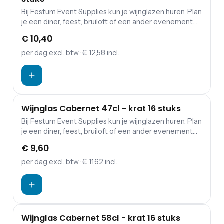
Bij Festum Event Supplies kun je wijnglazen huren. Plan
je een diner, feest, bruiloft of een ander evenement
waarbij eten en drinken een belangrijke rol spelen?
€ 10,40
Dan is de kans groot dat je servies wilt huren. Festum
Event Supplies verhuurt daarnaast borden, en allerlei
per dag
excl. btw
· € 12,58 incl.
soorten bestek. De wijnglazen kun je komen ophalen
bij ons in Den Dungen. Geen tijd? Bij ons is het ook
mogelijk om het te laten bezorgen. Hiervoor worden
wel extra kosten in rekening gebracht.
Wijnglas Cabernet 47cl - krat 16 stuks
Bij Festum Event Supplies kun je wijnglazen huren. Plan
je een diner, feest, bruiloft of een ander evenement
waarbij eten en drinken een belangrijke rol spelen?
€ 9,60
Dan is de kans groot dat je servies wilt huren. Festum
Event Supplies verhuurt daarnaast borden, en allerlei
per dag
excl. btw
· € 11,62 incl.
soorten bestek. De wijnglazen kun je komen ophalen
bij ons in Den Dungen. Geen tijd? Bij ons is het ook
mogelijk om het te laten bezorgen. Hiervoor worden
wel extra kosten in rekening gebracht.
Wijnglas Cabernet 58cl - krat 16 stuks