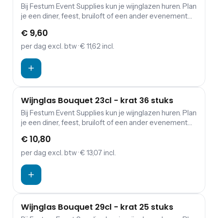
Bij Festum Event Supplies kun je wijnglazen huren. Plan
je een diner, feest, bruiloft of een ander evenement
waarbij eten en drinken een belangrijke rol spelen?
€ 9,60
Dan is de kans groot dat je servies wilt huren. Festum
Event Supplies verhuurt daarnaast borden, en allerlei
per dag
excl. btw
· € 11,62 incl.
soorten bestek. De wijnglazen kun je komen ophalen
bij ons in Den Dungen. Geen tijd? Bij ons is het ook
mogelijk om het te laten bezorgen. Hiervoor worden
wel extra kosten in rekening gebracht.
Wijnglas Bouquet 23cl - krat 36 stuks
Bij Festum Event Supplies kun je wijnglazen huren. Plan
je een diner, feest, bruiloft of een ander evenement
waarbij eten en drinken een belangrijke rol spelen?
€ 10,80
Dan is de kans groot dat je servies wilt huren. Festum
Event Supplies verhuurt daarnaast borden, en allerlei
per dag
excl. btw
· € 13,07 incl.
soorten bestek. De wijnglazen kun je komen ophalen
bij ons in Den Dungen. Geen tijd? Bij ons is het ook
mogelijk om het te laten bezorgen. Hiervoor worden
wel extra kosten in rekening gebracht.
Wijnglas Bouquet 29cl - krat 25 stuks