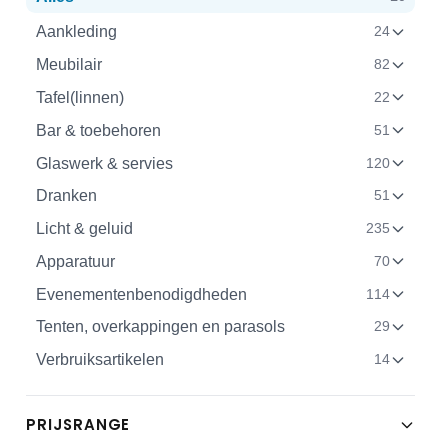
Aankleding
24
Meubilair
82
Tafel(linnen)
22
Bar & toebehoren
51
Glaswerk & servies
120
Dranken
51
Licht & geluid
235
Apparatuur
70
Evenementenbenodigdheden
114
Tenten, overkappingen en parasols
29
Verbruiksartikelen
14
PRIJSRANGE