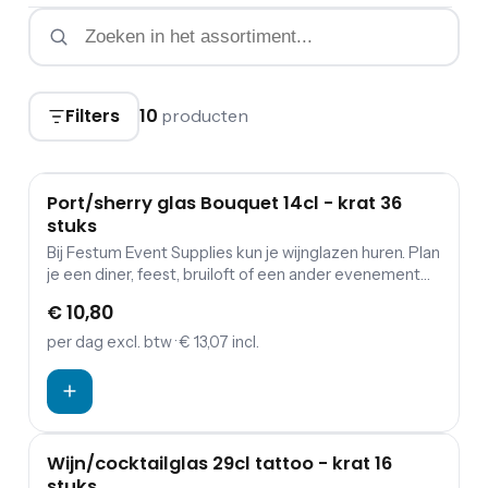
Filters
10
producten
Port/sherry glas Bouquet 14cl - krat 36
stuks
Bij Festum Event Supplies kun je wijnglazen huren. Plan
je een diner, feest, bruiloft of een ander evenement
waarbij eten en drinken een belangrijke rol spelen?
€ 10,80
Dan is de kans groot dat je servies wilt huren. Festum
Event Supplies verhuurt daarnaast borden, en allerlei
per dag
excl. btw
· € 13,07 incl.
soorten bestek. De wijnglazen kun je komen ophalen
bij ons in Den Dungen. Geen tijd? Bij ons is het ook
mogelijk om het te laten bezorgen. Hiervoor worden
wel extra kosten in rekening gebracht.
Wijn/cocktailglas 29cl tattoo - krat 16
stuks