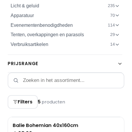
Licht & geluid
235
Apparatuur
70
Evenementenbenodigdheden
114
Tenten, overkappingen en parasols
29
Verbruiksartikelen
14
PRIJSRANGE
Filters
5
producten
Balie Bohemian 40x160cm