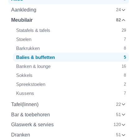
Aankleding
24
Meubilair
82
Statafels & tafels
29
Stoelen
7
Barkrukken
8
Balies & buffetten
5
Banken & lounge
16
Sokkels
8
Spreekstoelen
2
Kussens
7
Tafel(linnen)
22
Bar & toebehoren
51
Glaswerk & servies
120
Dranken
51