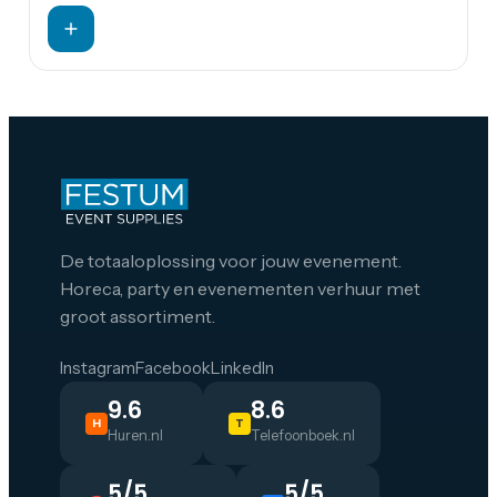
De totaaloplossing voor jouw evenement.
Horeca, party en evenementen verhuur met
groot assortiment.
Instagram
Facebook
LinkedIn
9.6
8.6
H
T
Huren.nl
Telefoonboek.nl
5/5
5/5