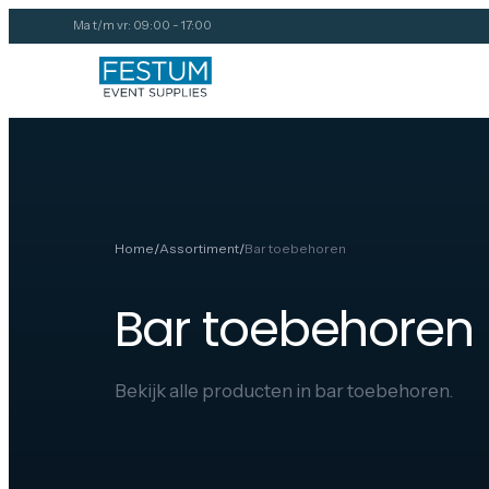
Ma t/m vr: 09:00 - 17:00
Home
/
Assortiment
/
Bar toebehoren
Bar toebehoren
Bekijk alle producten in bar toebehoren.