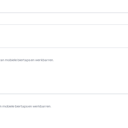
van mobiele biertaps en werkbarren.
n mobiele biertaps en werkbarren.