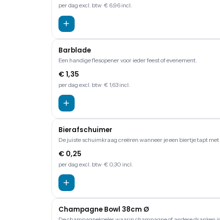
per dag
excl. btw
· € 6,96 incl.
Barblade
Een handige flesopener voor ieder feest of evenement.
€ 1,35
per dag
excl. btw
· € 1,63 incl.
Bierafschuimer
De juiste schuimkraag creëren wanneer je een biertje tapt met
€ 0,25
per dag
excl. btw
· € 0,30 incl.
Champagne Bowl 38cm Ø
De champagnekoeler waarin champagne of andere dranken in w