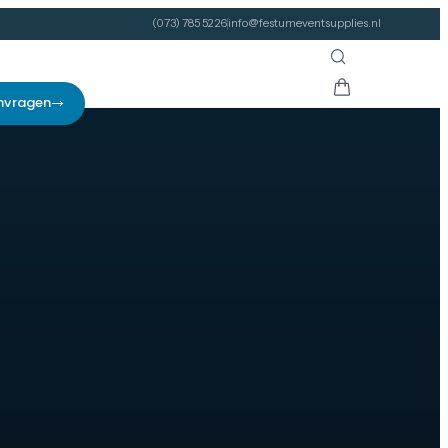
(073) 785 52 26
info@festumeventsupplies.nl
nvragen