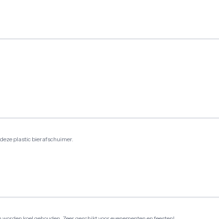
 deze plastic bierafschuimer.
orden koel gehouden. Zeer geschikt voor evenementen en feesten!