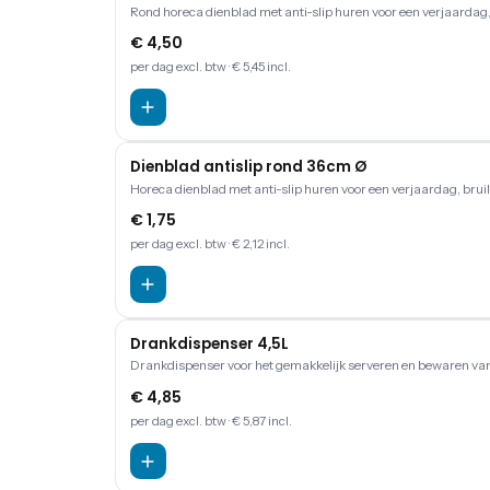
Rond horeca dienblad met anti-slip huren voor een verjaardag,
€ 4,50
per dag
excl. btw
· € 5,45 incl.
Dienblad antislip rond 36cm Ø
Horeca dienblad met anti-slip huren voor een verjaardag, brui
€ 1,75
per dag
excl. btw
· € 2,12 incl.
Drankdispenser 4,5L
Drankdispenser voor het gemakkelijk serveren en bewaren van j
€ 4,85
per dag
excl. btw
· € 5,87 incl.