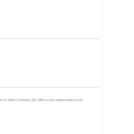
cm (LxBxH) Inhoud: 4,5L BPA vrij en weekmakers vrij!