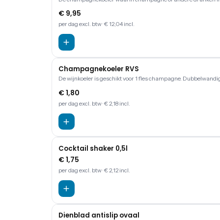
€ 9,95
per dag
excl. btw
· € 12,04 incl.
Champagnekoeler RVS
De wijnkoeler is geschikt voor 1 fles champagne. Dubbelwandig 
€ 1,80
per dag
excl. btw
· € 2,18 incl.
Cocktail shaker 0,5l
€ 1,75
per dag
excl. btw
· € 2,12 incl.
Dienblad antislip ovaal