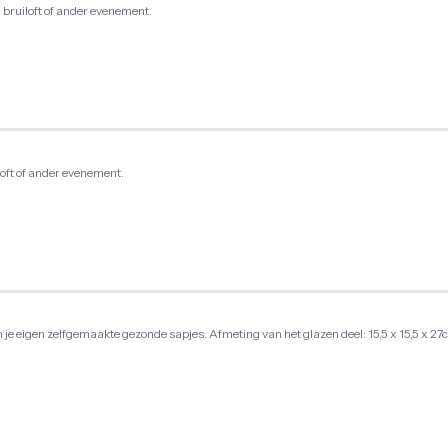
 bruiloft of ander evenement.
loft of ander evenement.
e eigen zelfgemaakte gezonde sapjes. Afmeting van het glazen deel: 15,5 x 15,5 x 27