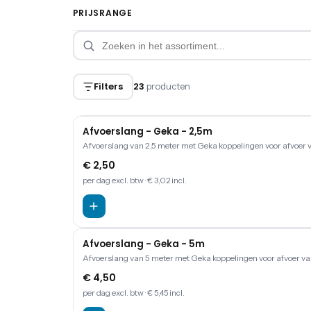
PRIJSRANGE
Filters
23
producten
Afvoerslang - Geka - 2,5m
Afvoerslang van 2,5 meter met Geka koppelingen voor afvoer 
€ 2,50
per dag
excl. btw
· € 3,02 incl.
Afvoerslang - Geka - 5m
Afvoerslang van 5 meter met Geka koppelingen voor afvoer va
€ 4,50
per dag
excl. btw
· € 5,45 incl.