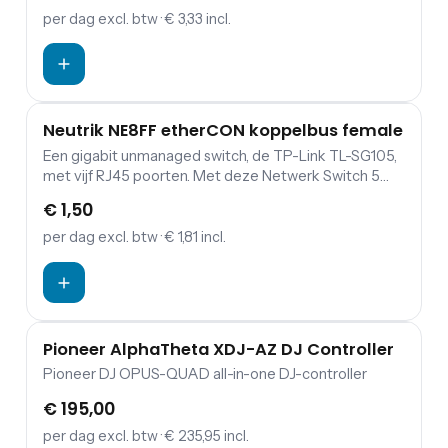
per dag
excl. btw
· € 3,33 incl.
Neutrik NE8FF etherCON koppelbus female
Een gigabit unmanaged switch, de TP-Link TL-SG105,
met vijf RJ45 poorten. Met deze Netwerk Switch 5
kun je heel gemakkelijk de DJ sets aan elkaar linken.
€ 1,50
per dag
excl. btw
· € 1,81 incl.
Pioneer AlphaTheta XDJ-AZ DJ Controller
Pioneer DJ OPUS-QUAD all-in-one DJ-controller
€ 195,00
per dag
excl. btw
· € 235,95 incl.