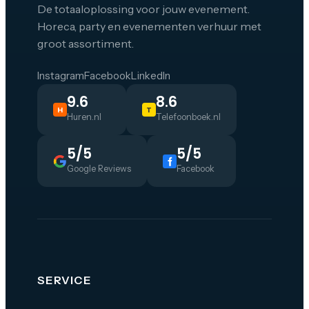
De totaaloplossing voor jouw evenement.
Horeca, party en evenementen verhuur met
groot assortiment.
Instagram
Facebook
LinkedIn
9.6
8.6
H
T
Huren.nl
Telefoonboek.nl
5/5
5/5
Google Reviews
Facebook
SERVICE