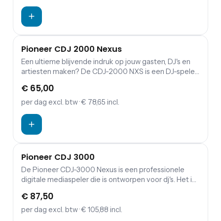
Pioneer CDJ 2000 Nexus
Een ultieme blijvende indruk op jouw gasten, DJ's en
artiesten maken? De CDJ-2000 NXS is een DJ-speler,
CD-speler, audiospeler, MP3-speler en mediaspeler in
€ 65,00
één, maakt hedendaagse DJ dromen realiteit!
per dag
excl. btw
· € 78,65 incl.
Pioneer CDJ 3000
De Pioneer CDJ-3000 Nexus is een professionele
digitale mediaspeler die is ontworpen voor dj's. Het is
de opvolger van de populaire CDJ-2000 Nexus-
€ 87,50
speler en heeft een aantal geavanceerde functies die
speciaal zijn ontworpen om het DJ-werk
per dag
excl. btw
· € 105,88 incl.
gemakkelijker en effectiever te maken. De CDJ-3000