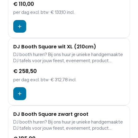
€ 110,00
booth biedt plaats aan een complete DJ set: Pioneer
CDJ2000 Nexus, Pioneer CDJ3000 set + DJM-
per dag
excl. btw
· € 133,10 incl.
900NXS2.
DJ Booth Square wit XL (210cm)
DJ booth huren? Bij ons huur je unieke handgemaakte
DJ tafels voor jouw feest, evenement, product
lancering, modeshow of borrel! Het plateau van de DJ
€ 258,50
booth biedt plaats aan een complete DJ set: Pioneer
CDJ2000 Nexus, Pioneer CDJ3000 set + DJM-
per dag
excl. btw
· € 312,78 incl.
900NXS2. In de DJ Booth past een forexbord van
149x79cm (LxH) zodat je de Booth zelf kan branden.
DJ Booth Square zwart groot
DJ booth huren? Bij ons huur je unieke handgemaakte
DJ tafels voor jouw feest, evenement, product
lancering, modeshow of borrel! Het plateau van de DJ