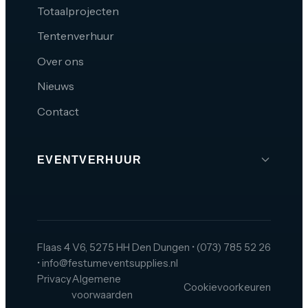
Totaalprojecten
Tentenverhuur
Over ons
Nieuws
Contact
EVENTVERHUUR
Brabant
Den Bosch
Tilburg
Flaas 4 V6, 5275 HH Den Dungen
•
(073) 785 52 26
•
info@festumeventsupplies.nl
Eindhoven
Privacy
Algemene
Cookievoorkeuren
Breda
voorwaarden