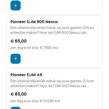
Nexus heeft onder andere een grote, heldere
touchscreen voor gemakkelijke bediening, een
geavanceerde Jog Wheel voor het afspelen en mixen
van muziek, en een Pro DJ Link-functie die het
Pioneer DJM 900 Nexus
mogelijk maakt om meerdere spelers en mixers te
Een ultieme blijvende indruk op jouw gasten, DJ's en
koppelen voor nog meer creatieve mogelijkheden.
artiesten maken? Huur de DJM-900 Nexus van
Het apparaat is ook compatibel met verschillende
Pioneer. De nieuwe generatie multimediaspelers en
muziekformaten, waaronder CD, USB en SD-kaart, en
€ 65,00
DJ-software passen er perfect bij. Er zijn talrijke
biedt de mogelijkheid om muziek te streamen via
bijgewerkte functies, zoals extra effecten, een betere
verschillende online diensten.
per dag
excl. btw
· € 78,65 incl.
geluidskwaliteit en computerconnectiviteit.
Pioneer DJM A9
Een ultieme blijvende indruk op jouw gasten, DJ's en
artiesten maken? Huur de DJM-900 Nexus van
Pioneer. De nieuwe generatie multimediaspelers en
€ 85,00
DJ-software passen er perfect bij. Er zijn talrijke
bijgewerkte functies, zoals extra effecten, een betere
per dag
excl. btw
· € 102,85 incl.
geluidskwaliteit en computerconnectiviteit.