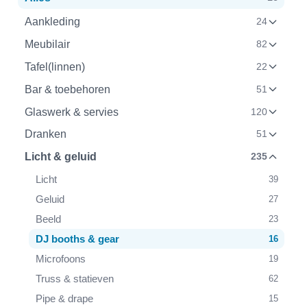
Aankleding
24
Meubilair
82
Tafel(linnen)
22
Bar & toebehoren
51
Glaswerk & servies
120
Dranken
51
Licht & geluid
235
Licht
39
Geluid
27
Beeld
23
DJ booths & gear
16
Microfoons
19
Truss & statieven
62
Pipe & drape
15