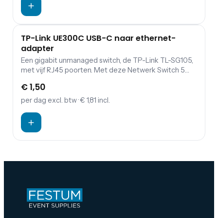
TP-Link UE300C USB-C naar ethernet-
adapter
Een gigabit unmanaged switch, de TP-Link TL-SG105,
met vijf RJ45 poorten. Met deze Netwerk Switch 5
kun je heel gemakkelijk de DJ sets aan elkaar linken.
€ 1,50
per dag
excl. btw
· € 1,81 incl.