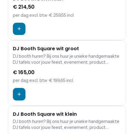
€ 214,50
per dag
excl. btw
· € 259,55 incl.
DJ Booth Square wit groot
DJ booth huren? Bij ons huur je unieke handgemaakte
DJ tafels voor jouw feest, evenement, product
lancering, modeshow of borrel! Het plateau van de DJ
€ 165,00
booth biedt plaats aan een complete DJ set: Pioneer
CDJ2000 Nexus, Pioneer CDJ3000 set + DJM-
per dag
excl. btw
· € 199,65 incl.
900NXS2. In de DJ Booth past een forexbord van
149x79cm (LxH) zodat je de Booth zelf kan branden.
DJ Booth Square wit klein
DJ booth huren? Bij ons huur je unieke handgemaakte
DJ tafels voor jouw feest, evenement, product
lancering, modeshow of borrel! Het plateau van de DJ