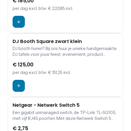
€ 185,00
booth biedt plaats aan een complete DJ set: Pioneer
CDJ2000 Nexus, Pioneer CDJ3000 set + DJM-
per dag
excl. btw
· € 223,85 incl.
900NXS2. In de DJ Booth past een forexbord van
149x79cm (LxH) zodat je de Booth zelf kan branden.
DJ Booth Square zwart klein
DJ booth huren? Bij ons huur je unieke handgemaakte
DJ tafels voor jouw feest, evenement, product
lancering, modeshow of borrel! Het plateau van de DJ
€ 125,00
booth biedt plaats aan een complete DJ set: Pioneer
CDJ2000 Nexus, Pioneer CDJ3000 set + DJM-
per dag
excl. btw
· € 151,25 incl.
900NXS2.
Netgear - Netwerk Switch 5
Een gigabit unmanaged switch, de TP-Link TL-SG105,
met vijf RJ45 poorten. Met deze Netwerk Switch 5
kun je heel gemakkelijk de DJ sets aan elkaar linken.
€ 2,75