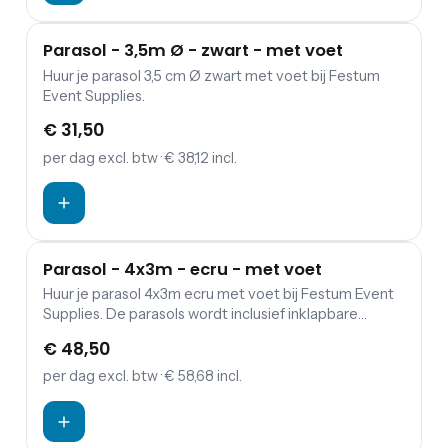
Parasol - 3,5m Ø - zwart - met voet
Huur je parasol 3,5 cm Ø zwart met voet bij Festum
Event Supplies.
€ 31,50
per dag
excl. btw
· € 38,12 incl.
Parasol - 4x3m - ecru - met voet
Huur je parasol 4x3m ecru met voet bij Festum Event
Supplies. De parasols wordt inclusief inklapbare
parasolvoet geleverd en exclusief zandzakken ter
€ 48,50
versteviging.
per dag
excl. btw
· € 58,68 incl.