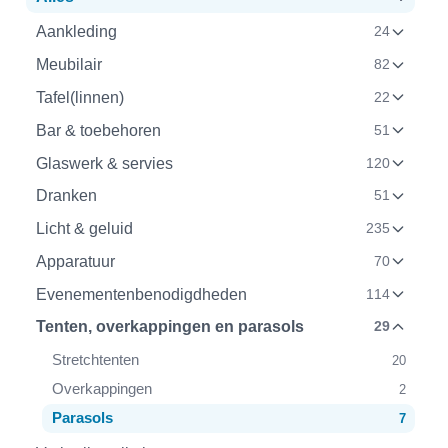
Aankleding
24
Meubilair
82
Tafel(linnen)
22
Bar & toebehoren
51
Glaswerk & servies
120
Dranken
51
Licht & geluid
235
Apparatuur
70
Evenementenbenodigdheden
114
Tenten, overkappingen en parasols
29
Stretchtenten
20
Overkappingen
2
Parasols
7