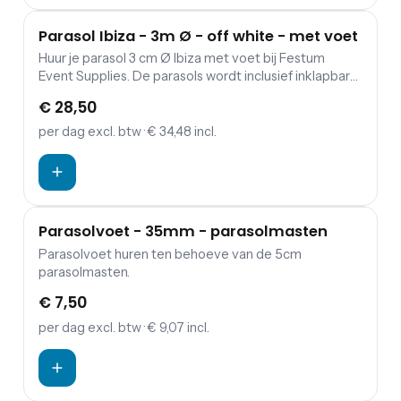
Parasol Ibiza - 3m Ø - off white - met voet
Huur je parasol 3 cm Ø Ibiza met voet bij Festum
Event Supplies. De parasols wordt inclusief inklapbare
parasolvoet geleverd en exclusief zandzakken ter
€ 28,50
versteviging.
per dag
excl. btw
· € 34,48 incl.
Parasolvoet - 35mm - parasolmasten
Parasolvoet huren ten behoeve van de 5cm
parasolmasten.
€ 7,50
per dag
excl. btw
· € 9,07 incl.