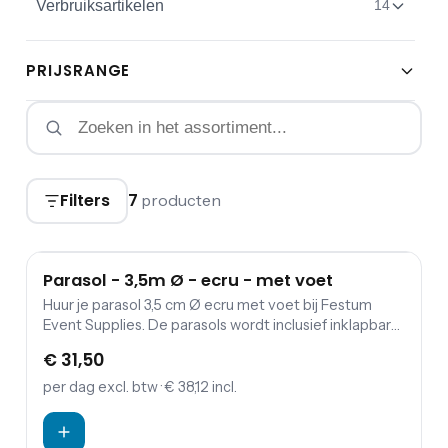
Verbruiksartikelen
14
PRIJSRANGE
Filters
7
producten
Parasol - 3,5m Ø - ecru - met voet
Huur je parasol 3,5 cm Ø ecru met voet bij Festum
Event Supplies. De parasols wordt inclusief inklapbare
parasolvoet geleverd en exclusief zandzakken ter
€ 31,50
versteviging.
per dag
excl. btw
· € 38,12 incl.