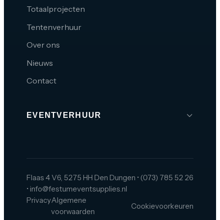
Totaalprojecten
Tentenverhuur
Over ons
Nieuws
Contact
EVENTVERHUUR
Brabant
Den Bosch
Tilburg
Flaas 4 V6, 5275 HH Den Dungen
•
(073) 785 52 26
•
info@festumeventsupplies.nl
Eindhoven
Privacy
Algemene
Cookievoorkeuren
Breda
voorwaarden