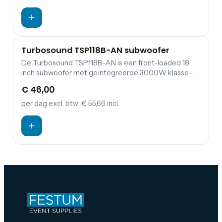
125 personen en is Plug and Play!
Turbosound TSP118B-AN subwoofer
De Turbosound TSP118B-AN is een front-loaded 18
inch subwoofer met geïntegreerde 3000W klasse-D
versterker die genoeg vermogen biedt om bastonen
€ 46,00
mooi weer te geven.
per dag
excl. btw
· € 55,66 incl.