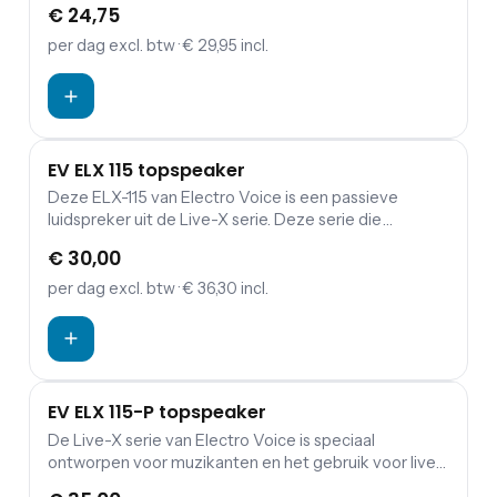
€ 24,75
per dag
excl. btw
· € 29,95 incl.
EV ELX 115 topspeaker
Deze ELX-115 van Electro Voice is een passieve
luidspreker uit de Live-X serie. Deze serie die
ontworpen is voor live podiumgebruik, is uitgevoerd in
€ 30,00
15 mm dik hout. Elke luidsprekerkast is voorzien van
stevige metalen handvatten en een metalen rooster.
per dag
excl. btw
· € 36,30 incl.
Deze ELX-115 is uitgerust met SpeakOn aansluitingen.
Het aansluiten op een versterker gaat hiermee
vlekkeloos en het doorlussen naar een tweede ELX-
115 is hiermee kinderspel.
EV ELX 115-P topspeaker
De Live-X serie van Electro Voice is speciaal
ontworpen voor muzikanten en het gebruik voor live
optredens. Deze ELX 115P is een tweeweg 15 inch