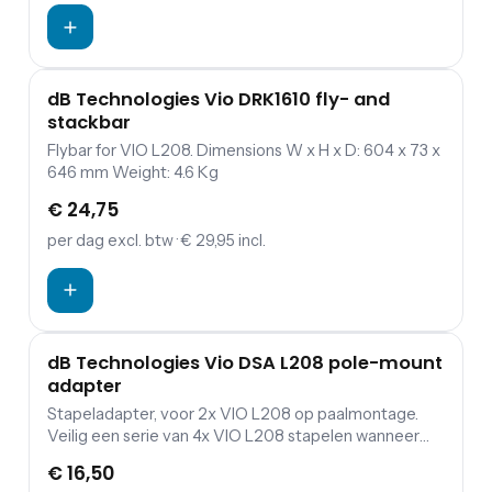
dB Technologies Vio DRK1610 fly- and
stackbar
Flybar for VIO L208. Dimensions W x H x D: 604 x 73 x
646 mm Weight: 4.6 Kg
€ 24,75
per dag
excl. btw
· € 29,95 incl.
dB Technologies Vio DSA L208 pole-mount
adapter
Stapeladapter, voor 2x VIO L208 op paalmontage.
Veilig een serie van 4x VIO L208 stapelen wanneer
deze op de VIO S118 of S118R is bevestigd.
€ 16,50
Afmetingen B x H x D: 532 x 177 x 453 Gewicht: 4 Kg