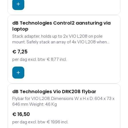
dB Technologies Control2 aansturing via
laptop
Stack adapter, holds up to 2x VIO L208 on pole
mount. Safely stack an array of 4x VIO L208 when
secured on top of VIO S118 or S118R. Dimensions W x
€ 7,25
H x D: 532 x 177 x 453 Weight: 4 Kg
per dag
excl. btw
· € 8,77 incl.
dB Technologies Vio DRK208 flybar
Flybar for VIO L208. Dimensions W x H x D: 604 x 73 x
646 mm Weight: 4.6 Kg
€ 16,50
per dag
excl. btw
· € 19,96 incl.