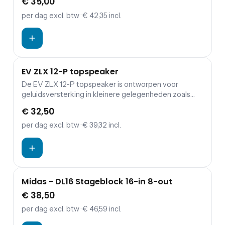
€ 35,00
actieve luidspreker en zijn klank is dan ook zeer
muzikaal te noemen. Daarnaast heeft de Electro
per dag
excl. btw
· € 42,35 incl.
Voice een krachtige versterker van 1000 Watt.
EV ZLX 12-P topspeaker
NIEUW
De EV ZLX 12-P topspeaker is ontworpen voor
geluidsversterking in kleinere gelegenheden zoals
een verjaardag en als monitor voor op het podium.
€ 32,50
per dag
excl. btw
· € 39,32 incl.
Midas - DL16 Stageblock 16-in 8-out
€ 38,50
per dag
excl. btw
· € 46,59 incl.