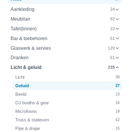
Aankleding
24
Meubilair
82
Tafel(linnen)
22
Bar & toebehoren
51
Glaswerk & servies
120
Dranken
51
Licht & geluid
235
Licht
39
Geluid
27
Beeld
23
DJ booths & gear
16
Microfoons
19
Truss & statieven
62
Pipe & drape
15