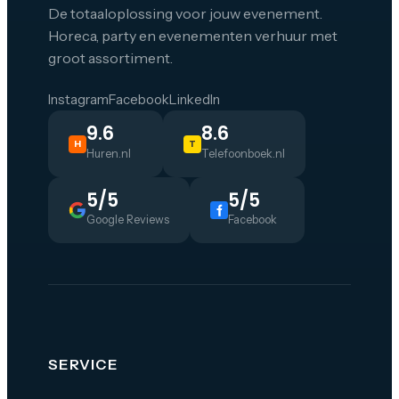
De totaaloplossing voor jouw evenement.
Horeca, party en evenementen verhuur met
groot assortiment.
Instagram
Facebook
LinkedIn
9.6
8.6
H
T
Huren.nl
Telefoonboek.nl
5/5
5/5
Google Reviews
Facebook
SERVICE