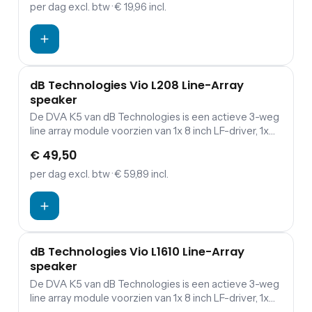
per dag
excl. btw
· € 19,96 incl.
dB Technologies Vio L208 Line-Array
speaker
De DVA K5 van dB Technologies is een actieve 3-weg
line array module voorzien van 1x 8 inch LF-driver, 1x
6.5 inch MF-driver, en 2x 1 inch HF-driver. Het totale
€ 49,50
RMS-vermogen van de module betreft 500W. Omdat
deze line array voorzien is van een DSP-processor
per dag
excl. btw
· € 59,89 incl.
heb je de mogelijkheid om je sound precies aan te
passen zoals jij dat wilt.
dB Technologies Vio L1610 Line-Array
speaker
De DVA K5 van dB Technologies is een actieve 3-weg
line array module voorzien van 1x 8 inch LF-driver, 1x
6.5 inch MF-driver, en 2x 1 inch HF-driver. Het totale