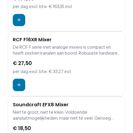
per dag
excl. btw
· € 163,35 incl.
RCF F16XR Mixer
De RCF F serie met analoge mixers is compact en
heeft zestien kanalen aan boord. Robuuste hardware,
ingebouwde DSP-effecten, een moderne equalizer
€ 27,50
en een intuïtieve bediening maken dit een
mengpaneel waar zowel de beginnende als
per dag
excl. btw
· € 33,27 incl.
gevorderde geluidsman mee uit de voeten kan.
Soundcraft EFX8 Mixer
Niet te groot, niet te klein. Voldoende
aansluitmogelijkheden, maar niet té veel. Genoeg
opties, maar niet te veel. Kortom, een erg leuk
€ 18,50
mengtafeltje dat compactheid en opties combineert.