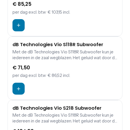
€ 85,25
RMS-vermogen van de module betreft 500W. Omdat
deze line array voorzien is van een DSP-processor
per dag
excl. btw
· € 103,15 incl.
heb je de mogelijkheid om je sound precies aan te
passen zoals jij dat wilt.
dB Technologies Vio S118R Subwoofer
Met de dB Technologies Vio S118R Subwoofer kun je
iedereen in de zaal wegblazen. Het geluid wat door de
woofer naar buiten komt is helder in het laag en klinkt,
€ 71,50
zoals vele subwoofers nog wel eens willen klinken,
totaal niet modderig. Het resultaat is daarom een
per dag
excl. btw
· € 86,52 incl.
diepe en donkere bas die je met de regelaars op de
subwoofer nog bij kunt stellen. Bovendien heeft dB
Technologies de subwoofer zo ontworpen dat hij
zowel horizontaal als verticaal gebruikt kan worden.
dB Technologies Vio S218 Subwoofer
Met de dB Technologies Vio S118R Subwoofer kun je
iedereen in de zaal wegblazen. Het geluid wat door de
woofer naar buiten komt is helder in het laag en klinkt,