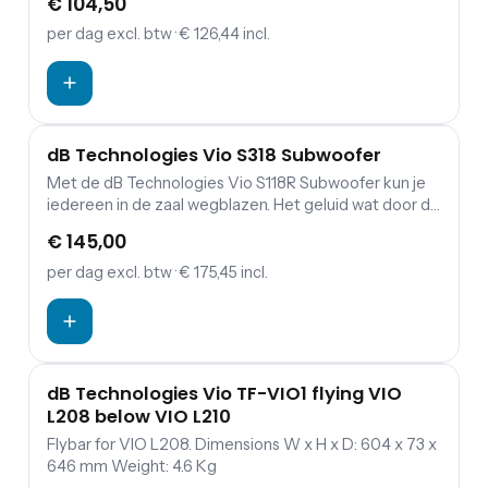
€ 104,50
zoals vele subwoofers nog wel eens willen klinken,
totaal niet modderig. Het resultaat is daarom een
per dag
excl. btw
· € 126,44 incl.
diepe en donkere bas die je met de regelaars op de
subwoofer nog bij kunt stellen. Bovendien heeft dB
Technologies de subwoofer zo ontworpen dat hij
zowel horizontaal als verticaal gebruikt kan worden.
dB Technologies Vio S318 Subwoofer
Met de dB Technologies Vio S118R Subwoofer kun je
iedereen in de zaal wegblazen. Het geluid wat door de
woofer naar buiten komt is helder in het laag en klinkt,
€ 145,00
zoals vele subwoofers nog wel eens willen klinken,
totaal niet modderig. Het resultaat is daarom een
per dag
excl. btw
· € 175,45 incl.
diepe en donkere bas die je met de regelaars op de
subwoofer nog bij kunt stellen. Bovendien heeft dB
Technologies de subwoofer zo ontworpen dat hij
zowel horizontaal als verticaal gebruikt kan worden.
dB Technologies Vio TF-VIO1 flying VIO
L208 below VIO L210
Flybar for VIO L208. Dimensions W x H x D: 604 x 73 x
646 mm Weight: 4.6 Kg