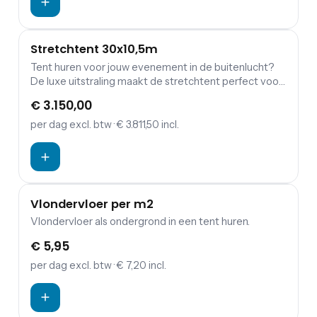
Stretchtent 30x10,5m
Tent huren voor jouw evenement in de buitenlucht?
De luxe uitstraling maakt de stretchtent perfect voor
jouw bruiloft, tuinfeest, verjaardag of andere
€ 3.150,00
gelegenheid. De stretchtent kan door zijn aanpasbare
constructie helemaal aan jouw behoeften worden
per dag
excl. btw
· € 3.811,50 incl.
neergezet. Stretchtent 30x10,5m voor 290
staanplaatsen of 235 zitplaatsen.
Vlondervloer per m2
Vlondervloer als ondergrond in een tent huren.
€ 5,95
per dag
excl. btw
· € 7,20 incl.