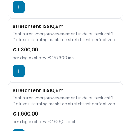
staanplaatsen of 70 zitplaatsen.
Stretchtent 12x10,5m
Tent huren voor jouw evenement in de buitenlucht?
De luxe uitstraling maakt de stretchtent perfect voor
jouw bruiloft, tuinfeest, verjaardag of andere
€ 1.300,00
gelegenheid. De stretchtent kan door zijn aanpasbare
constructie helemaal aan jouw behoeften worden
per dag
excl. btw
· € 1.573,00 incl.
neergezet. Stretchtent 12x10,5m voor 120
staanplaatsen of 80 zitplaatsen.
Stretchtent 15x10,5m
Tent huren voor jouw evenement in de buitenlucht?
De luxe uitstraling maakt de stretchtent perfect voor
jouw bruiloft, tuinfeest, verjaardag of andere
€ 1.600,00
gelegenheid. De stretchtent kan door zijn aanpasbare
constructie helemaal aan jouw behoeften worden
per dag
excl. btw
· € 1.936,00 incl.
neergezet. Stretchtent 15x10,5m voor 130