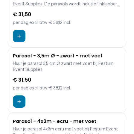
Event Supplies. De parasols wordt inclusief inklapbare
parasolvoet geleverd en exclusief zandzakken ter
€ 31,50
versteviging.
per dag
excl. btw
· € 38,12 incl.
Parasol - 3,5m Ø - zwart - met voet
Huur je parasol 3,5 cm Ø zwart met voet bij Festum
Event Supplies.
€ 31,50
per dag
excl. btw
· € 38,12 incl.
Parasol - 4x3m - ecru - met voet
Huur je parasol 4x3m ecru met voet bij Festum Event