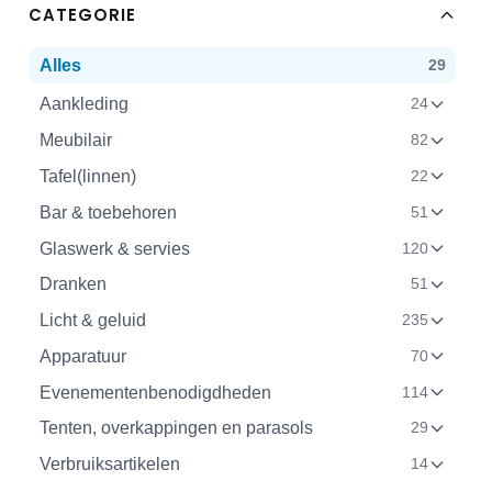
CATEGORIE
Alles
29
Aankleding
24
Meubilair
82
Tafel(linnen)
22
Bar & toebehoren
51
Glaswerk & servies
120
Dranken
51
Licht & geluid
235
Apparatuur
70
Evenementenbenodigdheden
114
Tenten, overkappingen en parasols
29
Verbruiksartikelen
14