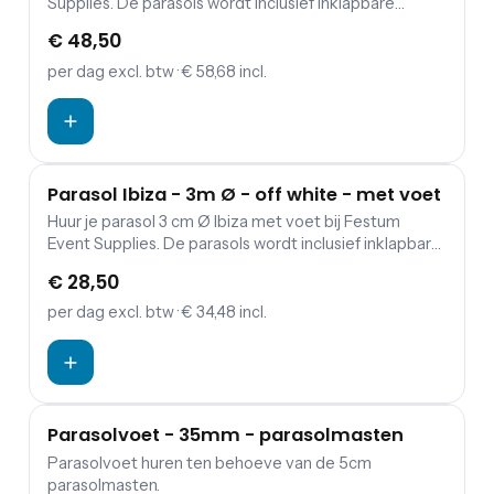
Supplies. De parasols wordt inclusief inklapbare
parasolvoet geleverd en exclusief zandzakken ter
€ 48,50
versteviging.
per dag
excl. btw
· € 58,68 incl.
Parasol Ibiza - 3m Ø - off white - met voet
Huur je parasol 3 cm Ø Ibiza met voet bij Festum
Event Supplies. De parasols wordt inclusief inklapbare
parasolvoet geleverd en exclusief zandzakken ter
€ 28,50
versteviging.
per dag
excl. btw
· € 34,48 incl.
Parasolvoet - 35mm - parasolmasten
Parasolvoet huren ten behoeve van de 5cm
parasolmasten.