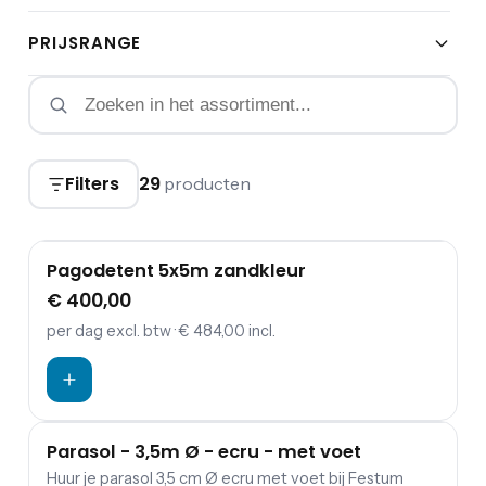
PRIJSRANGE
Filters
29
producten
Pagodetent 5x5m zandkleur
€ 400,00
per dag
excl. btw
· € 484,00 incl.
Parasol - 3,5m Ø - ecru - met voet
Huur je parasol 3,5 cm Ø ecru met voet bij Festum