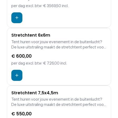
constructie helemaal aan jouw behoeften worden
per dag
excl. btw
· € 3.569,50 incl.
aangepast. Stretchtent 10,5x4,5m voor 45
staanplaatsen of 25 zitplaatsen.
Stretchtent 6x6m
Tent huren voor jouw evenement in de buitenlucht?
De luxe uitstraling maakt de stretchtent perfect voor
jouw bruiloft, tuinfeest, verjaardag of andere
€ 600,00
gelegenheid. De stretchtent kan door zijn aanpasbare
constructie helemaal aan jouw behoeften worden
per dag
excl. btw
· € 726,00 incl.
neergezet. Stretchtent 6x6m voor 24 staanplaatsen
of 14 zitplaatsen.
Stretchtent 7,5x4,5m
Tent huren voor jouw evenement in de buitenlucht?
De luxe uitstraling maakt de stretchtent perfect voor
jouw bruiloft, tuinfeest, verjaardag of andere
€ 550,00
gelegenheid. De stretchtent kan door zijn aanpasbare