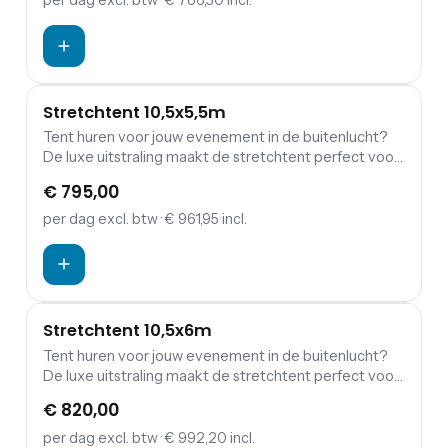
per dag
excl. btw
· € 786,50 incl.
aangepast. Stretchtent 10,5x4,5m voor 45
staanplaatsen of 25 zitplaatsen.
Stretchtent 10,5x5,5m
Tent huren voor jouw evenement in de buitenlucht?
De luxe uitstraling maakt de stretchtent perfect voor
jouw bruiloft, tuinfeest, verjaardag of andere
€ 795,00
gelegenheid.De stretchtent kan door zijn aanpasbare
constructie helemaal aan jouw behoeften worden
per dag
excl. btw
· € 961,95 incl.
aangepast. Stretchtent 10,5x5,5m voor 55
staanplaatsen of 35 zitplaatsen.
Stretchtent 10,5x6m
Tent huren voor jouw evenement in de buitenlucht?
De luxe uitstraling maakt de stretchtent perfect voor
jouw bruiloft, tuinfeest, verjaardag of andere
€ 820,00
gelegenheid. De stretchtent kan door zijn aanpasbare
constructie helemaal aan jouw behoeften worden
per dag
excl. btw
· € 992,20 incl.