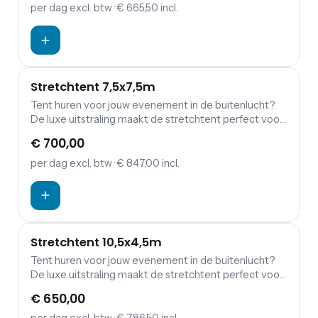
constructie helemaal aan jouw behoeften worden
per dag
excl. btw
· € 665,50 incl.
neergezet. Stretchtent 6x6m voor 24 staanplaatsen
of 14 zitplaatsen.
Stretchtent 7,5x7,5m
Tent huren voor jouw evenement in de buitenlucht?
De luxe uitstraling maakt de stretchtent perfect voor
jouw bruiloft, tuinfeest, verjaardag of andere
€ 700,00
gelegenheid. De stretchtent kan door zijn aanpasbare
constructie helemaal aan jouw behoeften worden
per dag
excl. btw
· € 847,00 incl.
neergezet. Stretchtent 7,5x7,5m voor 55
staanplaatsen of 35 zitplaatsen.
Stretchtent 10,5x4,5m
Tent huren voor jouw evenement in de buitenlucht?
De luxe uitstraling maakt de stretchtent perfect voor
jouw bruiloft, tuinfeest, verjaardag of andere
€ 650,00
gelegenheid. De stretchtent kan door zijn aanpasbare
constructie helemaal aan jouw behoeften worden