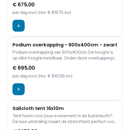
ruimte voor een podium van 400x300cm. Prijs is
€ 675,00
exclusief podium, ballast en apparatuur. Zijwanden
optioneel.
per dag
excl. btw
· € 816,75 incl.
Podium overkapping - 600x400cm - zwart
Podium overkapping van 500x400cm. De hoogte is
op elke hoogte instelbaar. Onder deze overkapping is
ruimte voor een podium van 400x300cm. Prijs is
€ 695,00
exclusief podium, ballast en apparatuur. Zijwanden
optioneel.
per dag
excl. btw
· € 840,95 incl.
Sailcloth tent 16x10m
Tent huren voor jouw evenement in de buitenlucht?
De luxe uitstraling maakt de stretchtent perfect voor
jouw bruiloft, tuinfeest, verjaardag of andere