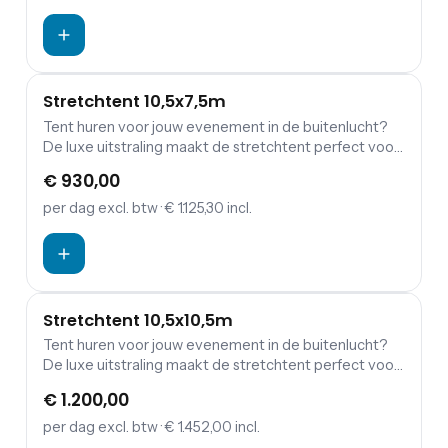
neergezet. Stretchtent 10,5x6m voor 65
staanplaatsen of 45 zitplaatsen.
Stretchtent 10,5x7,5m
Tent huren voor jouw evenement in de buitenlucht?
De luxe uitstraling maakt de stretchtent perfect voor
jouw bruiloft, tuinfeest, verjaardag of andere
€ 930,00
gelegenheid. De stretchtent kan door zijn aanpasbare
constructie helemaal aan jouw behoeften worden
per dag
excl. btw
· € 1.125,30 incl.
neergezet. Stretchtent 10,5x7,5m voor 75
staanplaatsen of 50 zitplaatsen.
Stretchtent 10,5x10,5m
Tent huren voor jouw evenement in de buitenlucht?
De luxe uitstraling maakt de stretchtent perfect voor
jouw bruiloft, tuinfeest, verjaardag of andere
€ 1.200,00
gelegenheid. De stretchtent kan door zijn aanpasbare
constructie helemaal aan jouw behoeften worden
per dag
excl. btw
· € 1.452,00 incl.
aangepast. Stretchtent 10,5x10,5m voor 100