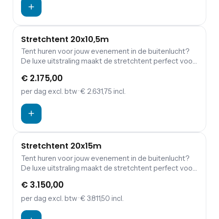
staanplaatsen of 110 zitplaatsen.
Stretchtent 20x10,5m
Tent huren voor jouw evenement in de buitenlucht?
De luxe uitstraling maakt de stretchtent perfect voor
jouw bruiloft, tuinfeest, verjaardag of andere
€ 2.175,00
gelegenheid. De stretchtent kan door zijn aanpasbare
constructie helemaal aan jouw behoeften worden
per dag
excl. btw
· € 2.631,75 incl.
neergezet. Stretchtent 10,5x20m voor 180
staanplaatsen of 150 zitplaatsen
Stretchtent 20x15m
Tent huren voor jouw evenement in de buitenlucht?
De luxe uitstraling maakt de stretchtent perfect voor
jouw bruiloft, tuinfeest, verjaardag of andere
€ 3.150,00
gelegenheid. De stretchtent kan door zijn aanpasbare
constructie helemaal aan jouw behoeften worden
per dag
excl. btw
· € 3.811,50 incl.
neergezet.