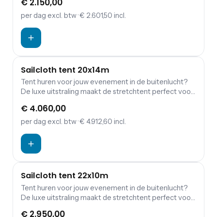
€ 2.150,00
gelegenheid.De stretchtent kan door zijn aanpasbare
constructie helemaal aan jouw behoeften worden
per dag
excl. btw
· € 2.601,50 incl.
aangepast. Stretchtent 10,5x4,5m voor 45
staanplaatsen of 25 zitplaatsen.
Sailcloth tent 20x14m
Tent huren voor jouw evenement in de buitenlucht?
De luxe uitstraling maakt de stretchtent perfect voor
jouw bruiloft, tuinfeest, verjaardag of andere
€ 4.060,00
gelegenheid.De stretchtent kan door zijn aanpasbare
constructie helemaal aan jouw behoeften worden
per dag
excl. btw
· € 4.912,60 incl.
aangepast. Stretchtent 10,5x4,5m voor 45
staanplaatsen of 25 zitplaatsen.
Sailcloth tent 22x10m
Tent huren voor jouw evenement in de buitenlucht?
De luxe uitstraling maakt de stretchtent perfect voor
jouw bruiloft, tuinfeest, verjaardag of andere
€ 2.950,00
gelegenheid.De stretchtent kan door zijn aanpasbare