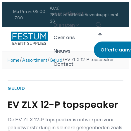
(073)
Ma t/m vr: 09:00 -
Assortiment
785 52
info@festumeventsupplies.nl
17:00
26
Diensten
Over ons
Offerte aan
Nieuws
/
/
/
EV ZLX 12-P topspeaker
Home
Assortiment
Geluid
Contact
GELUID
EV ZLX 12-P topspeaker
De EV ZLX 12-P topspeaker is ontworpen voor
geluidsversterking in kleinere gelegenheden zoals