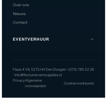
Over ons
Nieuws
Contact
EVENTVERHUUR
Brabant
Den Bosch
Tilburg
Flaas 4 V6, 5275 HH Den Dungen
•
(073) 785 52 26
•
info@festumeventsupplies.nl
Eindhoven
Privacy
Algemene
Cookievoorkeuren
Breda
voorwaarden
Helmond
Oss