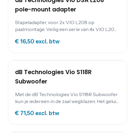
dB Technologies Vio DSA L208
pole-mount adapter
Stapeladapter, voor 2x VIO L208 op
paalmontage. Veilig een serie van 4x VIO L208
stapelen wanneer deze op de VIO S118 of S118R
€ 16,50
excl. btw
is bevestigd. Afmetingen B x H x D: 532 x 177 x
453 Gewicht: 4 Kg
dB Technologies Vio S118R
Subwoofer
Met de dB Technologies Vio S118R Subwoofer
kun je iedereen in de zaal wegblazen. Het geluid
wat door de woofer naar buiten komt is helder
€ 71,50
excl. btw
in het laag en klinkt, zoals vele subwoofers nog
wel eens willen klinken, totaal niet modderig.
Het resultaat is daarom een diepe en donkere