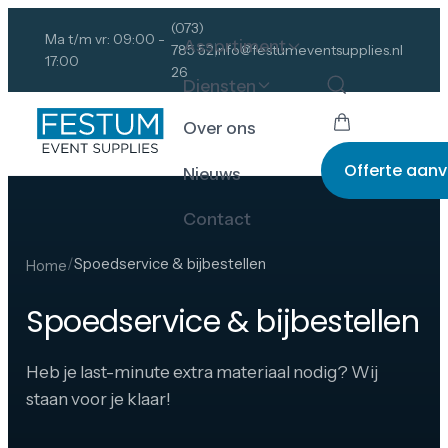
(073)
Ma t/m vr: 09:00 -
Assortiment
785 52
info@festumeventsupplies.nl
17:00
26
Diensten
Over ons
Offerte aan
Nieuws
Contact
/
Spoedservice & bijbestellen
Home
Spoedservice & bijbestellen
Heb je last-minute extra materiaal nodig? Wij
staan voor je klaar!