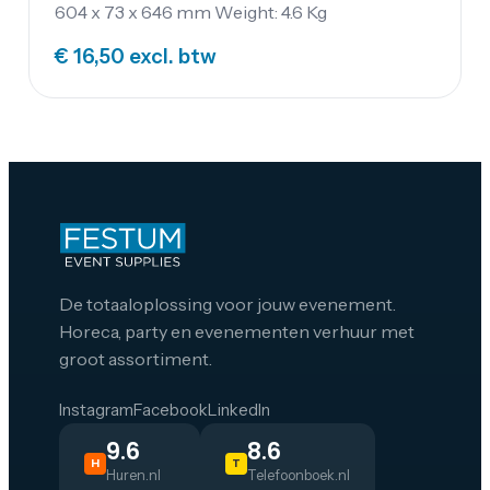
worden.
604 x 73 x 646 mm Weight: 4.6 Kg
€ 16,50
excl. btw
De totaaloplossing voor jouw evenement.
Horeca, party en evenementen verhuur met
groot assortiment.
Instagram
Facebook
LinkedIn
9.6
8.6
H
T
Huren.nl
Telefoonboek.nl