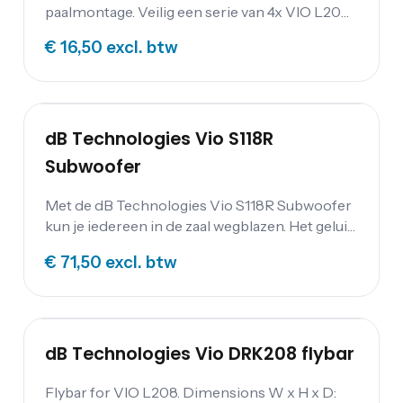
paalmontage. Veilig een serie van 4x VIO L208
stapelen wanneer deze op de VIO S118 of S118R
€ 16,50
excl. btw
is bevestigd. Afmetingen B x H x D: 532 x 177 x
453 Gewicht: 4 Kg
dB Technologies Vio S118R
Subwoofer
Met de dB Technologies Vio S118R Subwoofer
kun je iedereen in de zaal wegblazen. Het geluid
wat door de woofer naar buiten komt is helder
€ 71,50
excl. btw
in het laag en klinkt, zoals vele subwoofers nog
wel eens willen klinken, totaal niet modderig.
Het resultaat is daarom een diepe en donkere
bas die je met de regelaars op de subwoofer
nog bij kunt stellen. Bovendien heeft dB
dB Technologies Vio DRK208 flybar
Technologies de subwoofer zo ontworpen dat
hij zowel horizontaal als verticaal gebruikt kan
Flybar for VIO L208. Dimensions W x H x D: