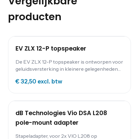
Vergelijkbare
producten
EV ZLX 12-P topspeaker
De EV ZLX 12-P topspeaker is ontworpen voor
geluidsversterking in kleinere gelegenheden
zoals een verjaardag en als monitor voor op
€ 32,50
excl. btw
het podium.
dB Technologies Vio DSA L208
pole-mount adapter
Stapeladapter, voor 2x VIO L208 op