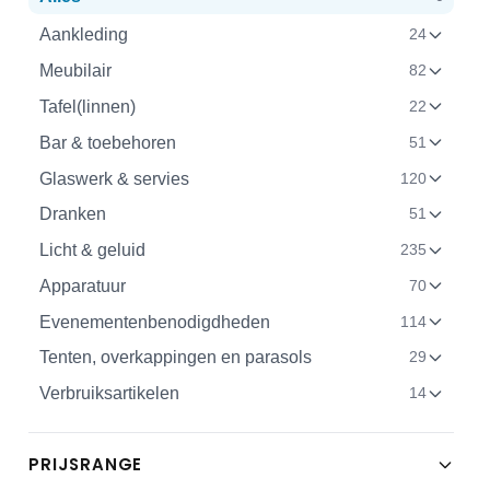
Aankleding
24
Meubilair
82
Tafel(linnen)
22
Bar & toebehoren
51
Glaswerk & servies
120
Dranken
51
Licht & geluid
235
Apparatuur
70
Evenementenbenodigdheden
114
Tenten, overkappingen en parasols
29
Verbruiksartikelen
14
PRIJSRANGE