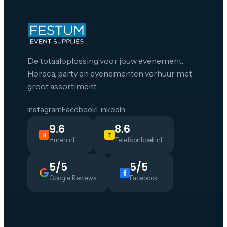
De totaaloplossing voor jouw evenement.
Horeca, party en evenementen verhuur met
groot assortiment.
Instagram
Facebook
LinkedIn
9.6
8.6
H
T
Huren.nl
Telefoonboek.nl
5/5
5/5
Google Reviews
Facebook