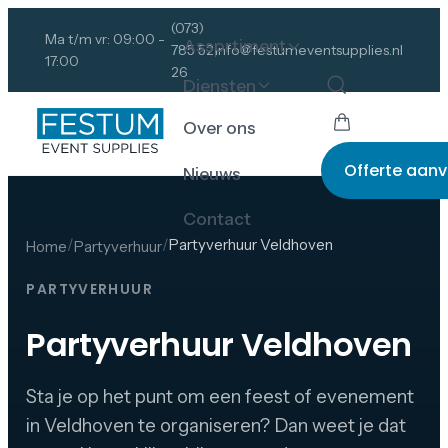
(073)
Ma t/m vr: 09:00 -
Assortiment
785 52
info@festumeventsupplies.nl
17:00
26
Diensten
Over ons
Offerte aan
Nieuws
Contact
/
/
Partyverhuur Veldhoven
Home
Partyverhuur
PARTYVERHUUR
Partyverhuur Veldhoven
Sta je op het punt om een feest of evenement
in Veldhoven te organiseren? Dan weet je dat