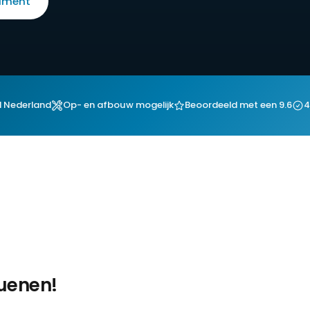
timent
l Nederland
Op- en afbouw mogelijk
Beoordeeld met een 9.6
4
Nuenen!