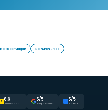
fferte aanvragen
Bar huren Breda
8.6
5/5
5/5
T
Telefoonboek.nl
Google Reviews
Facebook