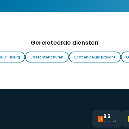
Gerelateerde diensten
huur Tilburg
Stretchtent huren
Licht en geluid Brabant
O
9.6
H
Huren.nl