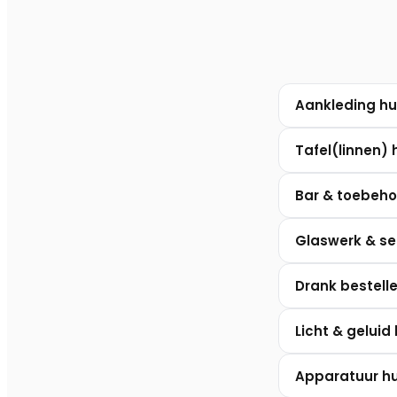
Aankleding hu
Tafel(linnen) 
Bar & toebeho
Glaswerk & se
Drank bestell
Licht & geluid
Apparatuur h