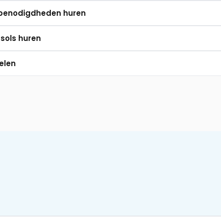
benodigdheden huren
sols huren
elen