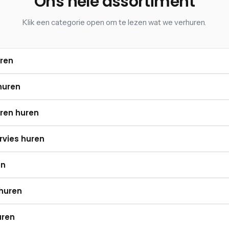
Ons hele assortiment
Klik een categorie open om te lezen wat we verhuren.
ren
huren
ren huren
rvies huren
en
 huren
uren