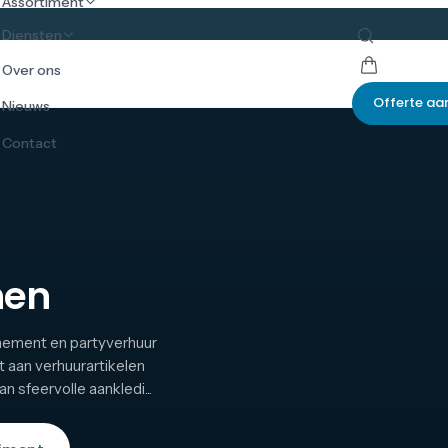
Assortiment
Diensten
Over ons
Offerte aa
Nieuws
Contact
nen
enement en partyverhuur
t aan verhuurartikelen
 sfeervolle aankledi...