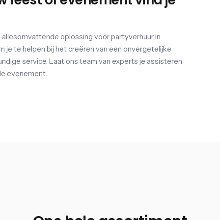
w feest of evenement vind je
 allesomvattende oplossing voor partyverhuur in
m je te helpen bij het creëren van een onvergetelijke
ndige service. Laat ons team van experts je assisteren
nde evenement.