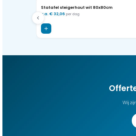
Statafel steigerhout wit 80x80cm
v.a.
€ 32,06
per dag
Offert
Wij zij