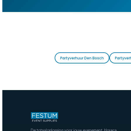
Partyverhuur Den Bosch
Partyver
De totaaloplossing voor jouw evenement. Horeca,