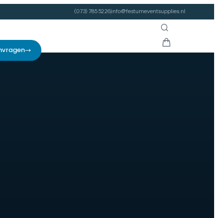
(073) 785 52 26
info@festumeventsupplies.nl
nvragen