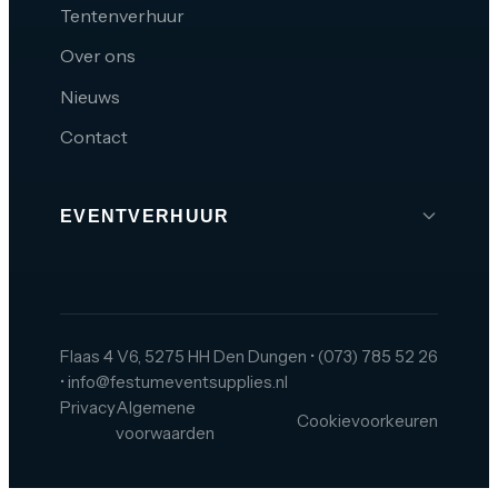
Tentenverhuur
Over ons
Nieuws
Contact
EVENTVERHUUR
Brabant
Den Bosch
Tilburg
Flaas 4 V6, 5275 HH Den Dungen
•
(073) 785 52 26
•
info@festumeventsupplies.nl
Eindhoven
Privacy
Algemene
Cookievoorkeuren
Breda
voorwaarden
Helmond