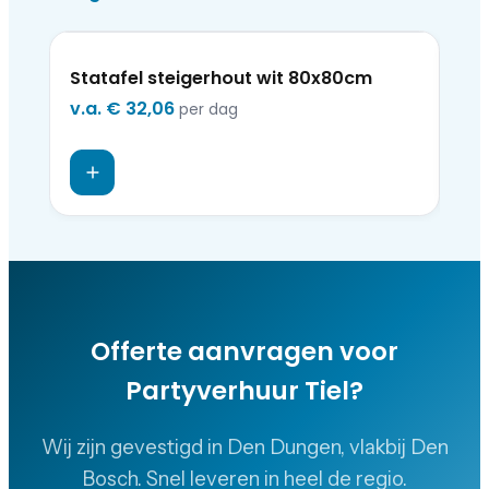
Statafel steigerhout wit 80x80cm
So
v.a.
€ 32,06
v.a
per dag
Offerte aanvragen voor
Partyverhuur Tiel
?
Wij zijn gevestigd in Den Dungen, vlakbij Den
Bosch. Snel leveren in heel de regio.