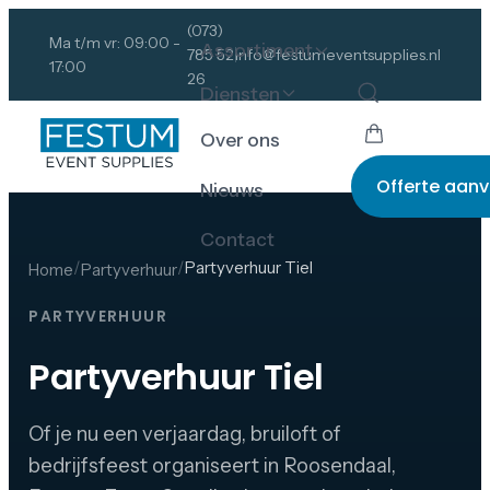
(073)
Ma t/m vr: 09:00 -
Assortiment
785 52
info@festumeventsupplies.nl
17:00
26
Diensten
Over ons
Offerte aan
Nieuws
Contact
/
/
Partyverhuur Tiel
Home
Partyverhuur
PARTYVERHUUR
Partyverhuur Tiel
Of je nu een verjaardag, bruiloft of
bedrijfsfeest organiseert in Roosendaal,