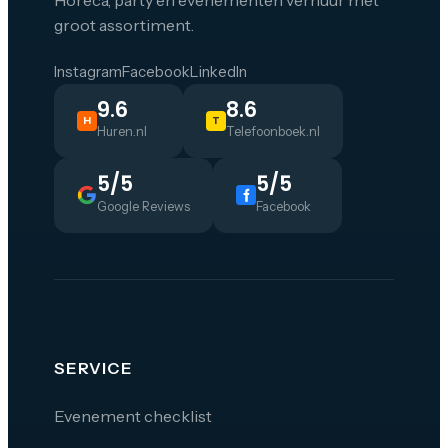
groot assortiment.
Instagram
Facebook
LinkedIn
9.6
8.6
H
T
Huren.nl
Telefoonboek.nl
5/5
5/5
Google Reviews
Facebook
SERVICE
Evenement checklist