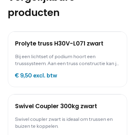
producten
Prolyte truss H30V-L071 zwart
Bij een lichtset of podium hoort een
trusssysteem. Aan een truss constructie kan je
licht en geluid hangen. Wij verhuren Prolyte
€ 9,50
excl. btw
trussen; een groot assortiment aan lengtes,
hoeken, baseplates en andere accessoires.
Tevens hebben wij H30V truss, losse zwarte
buis en zwarte Prolyte buizen te huur met
baseplates en hoekstukken. Over Prolyte
Swivel Coupler 300kg zwart
Trusses van Prolyte staan bekend om hun
uitstekende kwaliteit, sterkte en
Swivel coupler zwart is ideaal om trussen en
mogelijkheden. De evenementenbranche
buizen te koppelen.
gebruikt de producten van dit merk over de