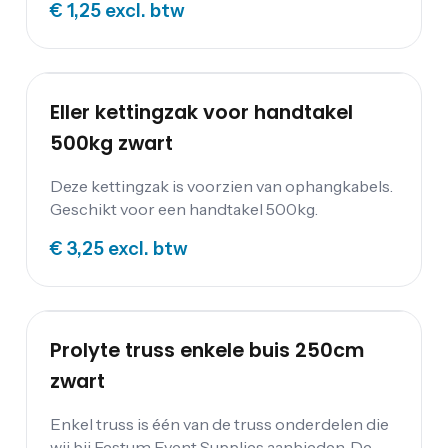
€ 1,25
excl. btw
hele wereld. De sterke truss onderdelen zijn
ontworpen om grote apparatuur te tillen.De
Prolyte truss is geweldig voor transport omdat
hij relatief licht is door zijn aluminium
constructie. Ideaal ophangsysteem voor onder
Eller kettingzak voor handtakel
andere speakers, verlichting en banners.
500kg zwart
Deze kettingzak is voorzien van ophangkabels.
Geschikt voor een handtakel 500kg.
€ 3,25
excl. btw
Prolyte truss enkele buis 250cm
zwart
Enkel truss is één van de truss onderdelen die
wij bij Festum Event Supplies aanbieden. De