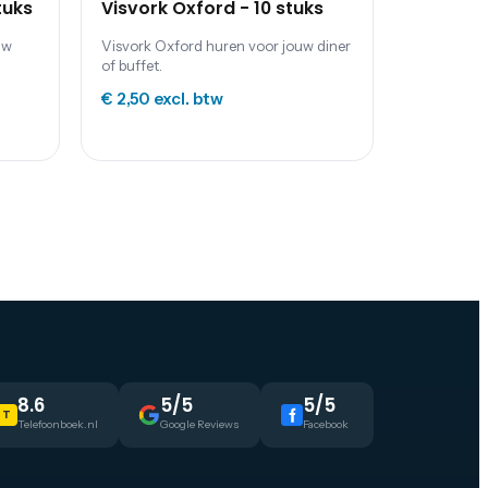
tuks
Visvork Oxford - 10 stuks
uw
Visvork Oxford huren voor jouw diner
of buffet.
€ 2,50
excl. btw
8.6
5/5
5/5
T
Telefoonboek.nl
Google Reviews
Facebook