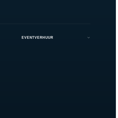
EVENTVERHUUR
Brabant
Den Bosch
Tilburg
Eindhoven
Breda
Helmond
Oss
Zeeland
Amsterdam
Rotterdam