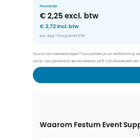
Huurprijs
€ 2,25
excl. btw
€ 2,72 incl. btw
per dag
•
Hoog tarief 21%
Huur je voor meerdere dagen? Dan profiteer je van staffelkorting: d
Let op: voor glaswerk en servies rekenen we € 0,20 afwaskosten per 
Waarom Festum Event Supp