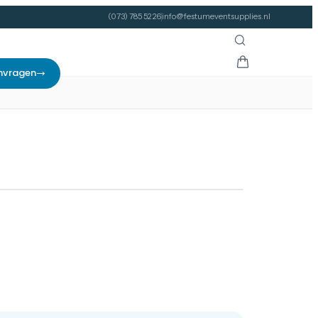
(073) 785 52 26
info@festumeventsupplies.nl
nvragen