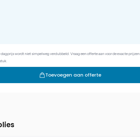
e dagprijs wordt niet simpelweg verdubbeld. Vraag een offerte aan voor de exacte prijzen
stuk.
Toevoegen aan offerte
lies