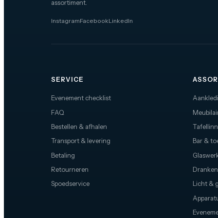
assortiment.
Instagram
Facebook
LinkedIn
SERVICE
ASSOR
Evenement checklist
Aankled
FAQ
Meubilai
Bestellen & afhalen
Tafellin
Transport & levering
Bar & t
Betaling
Glaswerk
Retourneren
Dranken
Spoedservice
Licht & 
Apparat
Eveneme