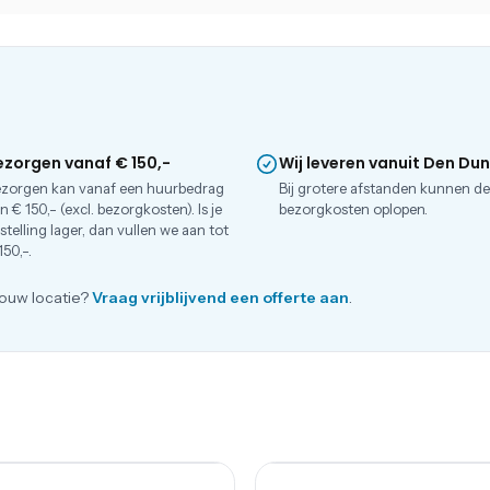
ezorgen vanaf € 150,-
Wij leveren vanuit Den Du
zorgen kan vanaf een huurbedrag
Bij grotere afstanden kunnen d
n € 150,- (excl. bezorgkosten). Is je
bezorgkosten oplopen.
stelling lager, dan vullen we aan tot
150,-.
ouw locatie?
Vraag vrijblijvend een offerte aan
.