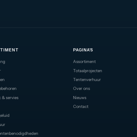
TIMENT
PAGINA'S
ing
Assortiment
r
Totaalprojecten
nen
Tentenverhuur
oebehoren
Over ons
 & servies
Nieuws
Contact
geluid
uur
ntenbenodigdheden