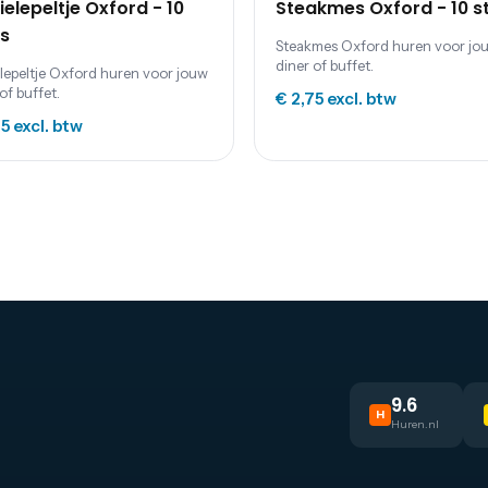
ielepeltje Oxford - 10
Steakmes Oxford - 10 s
s
Steakmes Oxford huren voor jo
diner of buffet.
elepeltje Oxford huren voor jouw
of buffet.
€ 2,75
excl. btw
25
excl. btw
9.6
H
Huren.nl