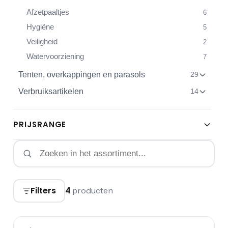
Afzetpaaltjes
6
Hygiëne
5
Veiligheid
2
Watervoorziening
7
Tenten, overkappingen en parasols
29
Verbruiksartikelen
14
PRIJSRANGE
Filters
4
producten