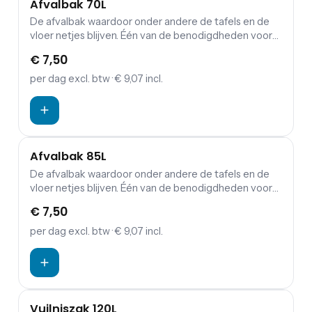
Afvalbak 70L
De afvalbak waardoor onder andere de tafels en de
vloer netjes blijven. Één van de benodigdheden voor
ieder feest en evenement is de afvalbak. Deze
€ 7,50
handige afvalbak met een inhoud van 70 liter is ideaal
en mag dan ook zeker niet ontbreken tijdens jouw
per dag
excl. btw
· € 9,07 incl.
feest of evenement.
Afvalbak 85L
De afvalbak waardoor onder andere de tafels en de
vloer netjes blijven. Één van de benodigdheden voor
ieder feest en evenement is de afvalbak. Deze
€ 7,50
handige afvalbak met een inhoud van 85 liter is ideaal
en mag dan ook zeker niet ontbreken tijdens jouw
per dag
excl. btw
· € 9,07 incl.
feest of evenement.
Vuilniszak 120L