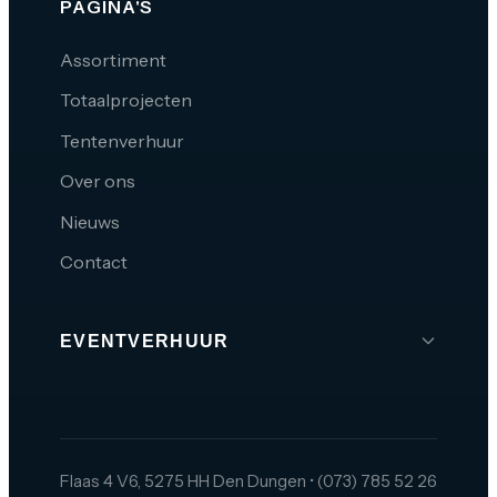
PAGINA'S
Assortiment
Totaalprojecten
Tentenverhuur
Over ons
Nieuws
Contact
EVENTVERHUUR
Brabant
Den Bosch
Tilburg
Flaas 4 V6, 5275 HH Den Dungen
•
(073) 785 52 26