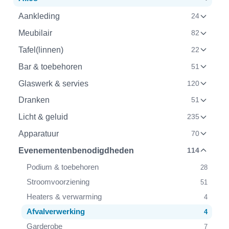
Aankleding
24
Meubilair
82
Tafel(linnen)
22
Bar & toebehoren
51
Glaswerk & servies
120
Dranken
51
Licht & geluid
235
Apparatuur
70
Evenementenbenodigdheden
114
Podium & toebehoren
28
Stroomvoorziening
51
Heaters & verwarming
4
Afvalverwerking
4
Garderobe
7