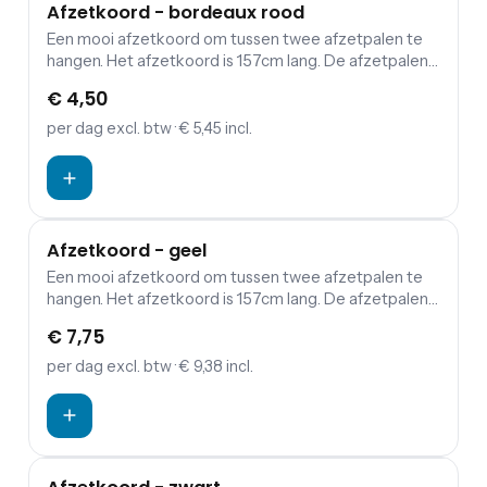
Afzetkoord - bordeaux rood
Een mooi afzetkoord om tussen twee afzetpalen te
hangen. Het afzetkoord is 157cm lang. De afzetpalen
zijn apart in te huren. Bezoekers of gasten een warme,
€ 4,50
maar vooral mooie binnenkomst op jouw evenement
bezorgen? Combineer de koorden en palen met een
per dag
excl. btw
· € 5,45 incl.
rode loper.
Afzetkoord - geel
Een mooi afzetkoord om tussen twee afzetpalen te
hangen. Het afzetkoord is 157cm lang. De afzetpalen
zijn apart in te huren. Bezoekers of gasten een warme,
€ 7,75
maar vooral mooie binnenkomst op jouw evenement
bezorgen? Combineer de koorden en palen met een
per dag
excl. btw
· € 9,38 incl.
rode loper.