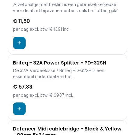
Afzetpaaltje met treklint is een gebruikelijke keuze
voor de afzet bij evenementen zoals bruiloften, gala's,
terrasafscheidingen en musea. Deze paal kan binnen
€ 11,50
en in beperkte mate buiten worden gebruikt omdat
hij is gemaakt van roestvrij staal. De paal is voorzien
per dag
excl. btw
· € 13,91 incl.
van een verzwaarde voet waardoor hij ook bij
zwaarder weer recht blijft staan.
Briteq - 32A Power Splitter - PD-32SH
De 32A Verdeelcase / Briteq PD-32SH is een
essentieel onderdeel van het
evenementenapparatuur. Dit apparaat is een
€ 57,33
hoogwaardige verdeeloplossing die speciaal is
ontworpen om stroom veilig en betrouwbaar te
per dag
excl. btw
· € 69,37 incl.
verdelen op evenementen. Het apparaat is geschikt
voor gebruik in diverse toepassingen, zoals
concerten, festivals, beurzen en andere
evenementen waarbij meerdere apparaten van
stroom moeten worden voorzien. Met de 32A
Defencer Midi cablebridge - Black & Yellow
Verdeelcase / Briteq PD-32SH van Festum Event