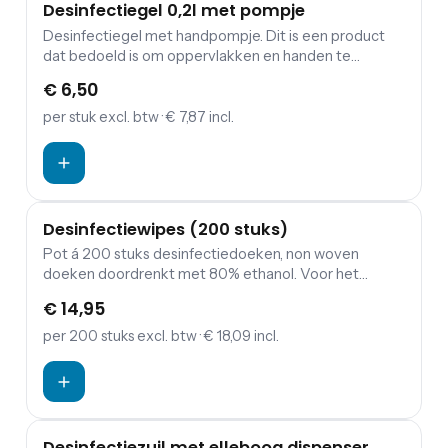
Desinfectiegel 0,2l met pompje
deksel snel in de bodem van de kabelgoot worden
Desinfectiegel met handpompje. Dit is een product
geklikt om het apparaat.
dat bedoeld is om oppervlakken en handen te
desinfecteren door het aan te brengen op de huid of
€ 6,50
het oppervlak en het daarna te laten drogen.
per stuk
excl. btw
· € 7,87 incl.
Desinfectiewipes (200 stuks)
Pot á 200 stuks desinfectiedoeken, non woven
doeken doordrenkt met 80% ethanol. Voor het
desinfecteren van kleine, harde oppervlakken.
€ 14,95
per 200 stuks
excl. btw
· € 18,09 incl.
Desinfectiezuil met elleboog dispenser