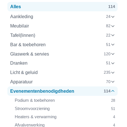
Alles
114
Aankleding
24
Meubilair
82
Tafel(linnen)
22
Bar & toebehoren
51
Glaswerk & servies
120
Dranken
51
Licht & geluid
235
Apparatuur
70
Evenementenbenodigdheden
114
Podium & toebehoren
28
Stroomvoorziening
51
Heaters & verwarming
4
Afvalverwerking
4