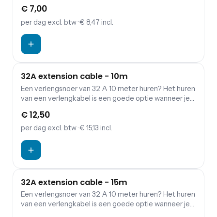
een verbinding wil maken tussen verdeelkasten en
€ 7,00
aggregaten.
per dag
excl. btw
· € 8,47 incl.
32A extension cable - 10m
Een verlengsnoer van 32 A 10 meter huren? Het huren
van een verlengkabel is een goede optie wanneer je
een verbinding wil maken tussen verdeelkasten en
€ 12,50
aggregaten.
per dag
excl. btw
· € 15,13 incl.
32A extension cable - 15m
Een verlengsnoer van 32 A 10 meter huren? Het huren
van een verlengkabel is een goede optie wanneer je
een verbinding wil maken tussen verdeelkasten en