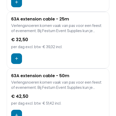
63A extension cable - 25m
Verlengsnoeren komen vaak van pas voor een feest
of evenement. Bij Festum Event Supplies kun je
verlengkabels (230 of 400 V), haspels, verdeeldozen
€ 32,50
en kabbelmatten.
per dag
excl. btw
· € 39,32 incl.
63A extension cable - 50m
Verlengsnoeren komen vaak van pas voor een feest
of evenement. Bij Festum Event Supplies kun je
verlengkabels (230 of 400 V), haspels, verdeeldozen
€ 42,50
en kabbelmatten.
per dag
excl. btw
· € 51,42 incl.