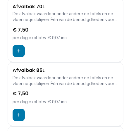
Afvalbak 70L
De afvalbak waardoor onder andere de tafels en de
vloer netjes blijven. Één van de benodigdheden voor
ieder feest en evenement is de afvalbak. Deze
€ 7,50
handige afvalbak met een inhoud van 70 liter is ideaal
en mag dan ook zeker niet ontbreken tijdens jouw
per dag
excl. btw
· € 9,07 incl.
feest of evenement.
Afvalbak 85L
De afvalbak waardoor onder andere de tafels en de
vloer netjes blijven. Één van de benodigdheden voor
ieder feest en evenement is de afvalbak. Deze
€ 7,50
handige afvalbak met een inhoud van 85 liter is ideaal
en mag dan ook zeker niet ontbreken tijdens jouw
per dag
excl. btw
· € 9,07 incl.
feest of evenement.