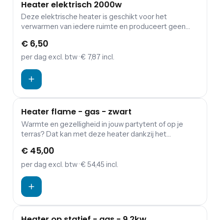
Heater elektrisch 2000w
Deze elektrische heater is geschikt voor het
verwarmen van iedere ruimte en produceert geen
vocht en verbruikt geen zuurstof.
€ 6,50
per dag
excl. btw
· € 7,87 incl.
Heater flame - gas - zwart
Warmte en gezelligheid in jouw partytent of op je
terras? Dat kan met deze heater dankzij het
sfeervolle vlammenspel. Deze heater is ook geschikt
€ 45,00
voor het verwarmen van ieder terras of partytent. Let
op: De BBQ is eenvoudig aan te sluiten op een
per dag
excl. btw
· € 54,45 incl.
gasfles. Echter, de gasflessen dien je los te bestellen.
Heater op statief - gas - 9,2kw