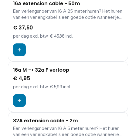
16A extension cable - 50m
Een verlengsnoer van 16 A 25 meter huren? Het huren
van een verlengkabel is een goede optie wanneer je
een verbinding wil maken tussen verdeelkasten en
€ 37,50
aggregaten.
per dag
excl. btw
· € 45,38 incl.
16a M -> 32a F verloop
€ 4,95
per dag
excl. btw
· € 5,99 incl.
32A extension cable - 2m
Een verlengsnoer van 16 A 5 meter huren? Het huren
van een verlengkabel is een goede optie wanneer je