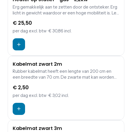
Erg gemakkelijk aan te zetten door de ontsteker. Erg
licht in gewicht waardoor er een hoge mobiliteit is. Let
op: De BBQ is eenvoudig aan te sluiten op een
€ 25,50
gasfles. Echter, de gasflessen dien je los te bestellen.
per dag
excl. btw
· € 30,86 incl.
Kabelmat zwart 2m
Rubber kabelmat heeft een lengte van 200 cm en
een breedte van 70 cm. De zwarte mat kan worden
gebruikt voor het afdekken van bekabeling. Door een
€ 2,50
kabelmat voor jouw evenement te huren is de kans
op struikelen over kabels bijvoorbeeld een stuk
per dag
excl. btw
· € 3,02 incl.
minder groot.
Kabelmat zwart 3m