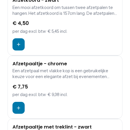
Afzetkoord - zwart
Een mooi afzetkoord om tussen twee afzetpalen te
hangen. Het afzetkoord is 157cm lang. De afzetpalen
zijn apart in te huren. Bezoekers of gasten een warme,
€ 4,50
maar vooral mooie binnenkomst op jouw evenement
bezorgen? Combineer de koorden en palen met een
per dag
excl. btw
· € 5,45 incl.
rode loper.
Afzetpaaltje - chrome
Een afzetpaal met vlakke kop is een gebruikelijke
keuze voor een elegante afzet bij evenementen
zoals bruiloften, gala's, terrasafscheidingen en musea.
€ 7,75
Aan deze afzetpaal kunnen afzetkoorden worden
bevestigd. Deze paal kan binnen en in beperkte mate
per dag
excl. btw
· € 9,38 incl.
buiten worden gebruikt omdat hij is gemaakt van
roestvrij staal. De paal is voorzien van een verzwaarde
voet waardoor hij ook bij zwaarder weer recht blijft
staan.
Afzetpaaltje met treklint - zwart