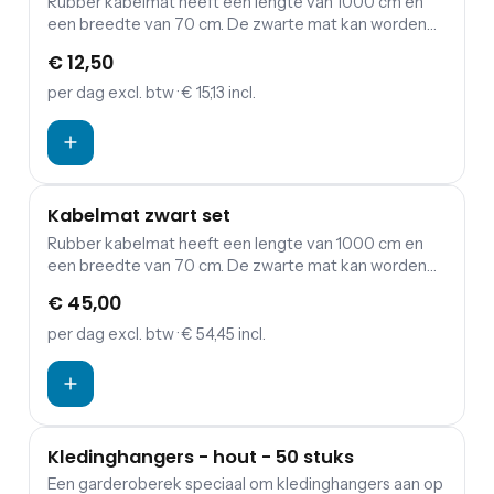
Rubber kabelmat heeft een lengte van 1000 cm en
een breedte van 70 cm. De zwarte mat kan worden
gebruikt voor het afdekken van bekabeling. Door een
€ 12,50
kabelmat voor jouw evenement te huren is de kans
op struikelen over kabels bijvoorbeeld een stuk
per dag
excl. btw
· € 15,13 incl.
minder groot.
Kabelmat zwart set
Rubber kabelmat heeft een lengte van 1000 cm en
een breedte van 70 cm. De zwarte mat kan worden
gebruikt voor het afdekken van bekabeling. Door een
€ 45,00
kabelmat voor jouw evenement te huren is de kans
op struikelen ver kabels bijvoorbeeld een stuk minder
per dag
excl. btw
· € 54,45 incl.
groot.
Kledinghangers - hout - 50 stuks
Een garderoberek speciaal om kledinghangers aan op