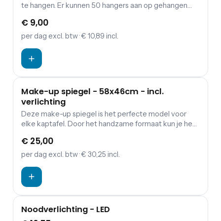
te hangen. Er kunnen 50 hangers aan op gehangen
worden. In ons assortiment vind je de kledinghangers.
€ 9,00
per dag
excl. btw
· € 10,89 incl.
Make-up spiegel - 58x46cm - incl.
verlichting
Deze make-up spiegel is het perfecte model voor
elke kaptafel. Door het handzame formaat kun je het
makkelijk verplaatsen. Plaats deze prachtige spiegel
€ 25,00
tussen je make up als de ultieme accessoire.
per dag
excl. btw
· € 30,25 incl.
Noodverlichting - LED