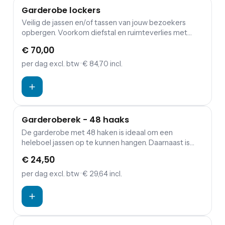
Garderobe lockers
Veilig de jassen en/of tassen van jouw bezoekers
opbergen. Voorkom diefstal en ruimteverlies met
deze compacte lockers.
€ 70,00
per dag
excl. btw
· € 84,70 incl.
Garderoberek - 48 haaks
De garderobe met 48 haken is ideaal om een
heleboel jassen op te kunnen hangen. Daarnaast is
deze uitvoering verrijdbaar en kan worden vastgezet
€ 24,50
op de remmen.
per dag
excl. btw
· € 29,64 incl.