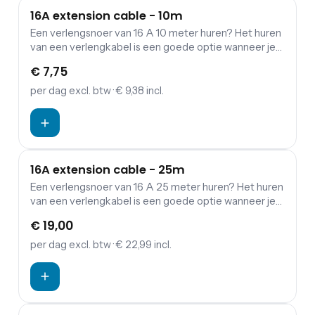
16A extension cable - 10m
Een verlengsnoer van 16 A 10 meter huren? Het huren
van een verlengkabel is een goede optie wanneer je
een verbinding wil maken tussen verdeelkasten en
€ 7,75
aggregaten.
per dag
excl. btw
· € 9,38 incl.
16A extension cable - 25m
Een verlengsnoer van 16 A 25 meter huren? Het huren
van een verlengkabel is een goede optie wanneer je
een verbinding wil maken tussen verdeelkasten en
€ 19,00
aggregaten.
per dag
excl. btw
· € 22,99 incl.