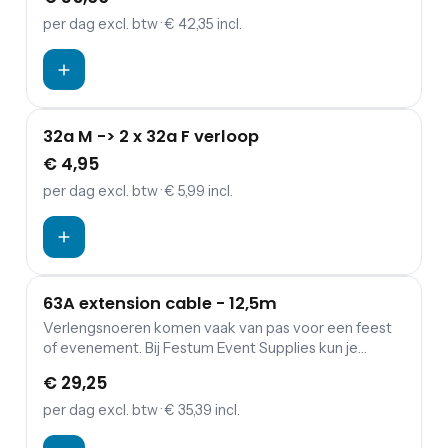
verdeelkasten en aggregaten.
per dag
excl. btw
· € 42,35 incl.
32a M -> 2 x 32a F verloop
€ 4,95
per dag
excl. btw
· € 5,99 incl.
63A extension cable - 12,5m
Verlengsnoeren komen vaak van pas voor een feest
of evenement. Bij Festum Event Supplies kun je
verlengkabels (230 of 400 V), haspels, verdeeldozen
€ 29,25
en kabbelmatten.
per dag
excl. btw
· € 35,39 incl.