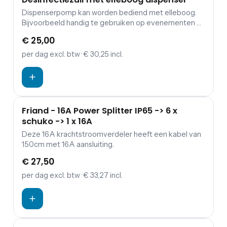
Dispenserpomp kan worden bediend met elleboog.
Bijvoorbeeld handig te gebruiken op evenementen of
feesten zonder stromend water.
€ 25,00
per dag
excl. btw
· € 30,25 incl.
Friand - 16A Power Splitter IP65 -> 6 x
schuko -> 1 x 16A
Deze 16A krachtstroomverdeler heeft een kabel van
150cm met 16A aansluiting.
€ 27,50
per dag
excl. btw
· € 33,27 incl.