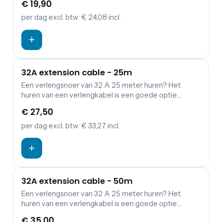
€ 19,90
aggregaten.
per dag
excl. btw
· € 24,08 incl.
32A extension cable - 25m
Een verlengsnoer van 32 A 25 meter huren? Het
huren van een verlengkabel is een goede optie
wanneer je een verbinding wil maken tussen
€ 27,50
verdeelkasten en aggregaten.
per dag
excl. btw
· € 33,27 incl.
32A extension cable - 50m
Een verlengsnoer van 32 A 25 meter huren? Het
huren van een verlengkabel is een goede optie
wanneer je een verbinding wil maken tussen
€ 35,00