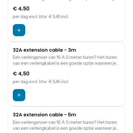
een verbinding wil maken tussen verdeelkasten en
€ 4,50
aggregaten.
per dag
excl. btw
· € 5,45 incl.
32A extension cable - 3m
Een verlengsnoer van 16 A 5 meter huren? Het huren
van een verlengkabel is een goede optie wanneer je
een verbinding wil maken tussen verdeelkasten en
€ 4,50
aggregaten.
per dag
excl. btw
· € 5,45 incl.
32A extension cable - 5m
Een verlengsnoer van 16 A 5 meter huren? Het huren
van een verlengkabel is een goede optie wanneer je