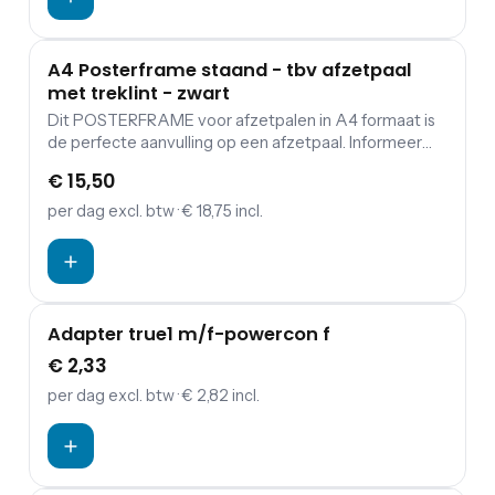
A4 Posterframe staand - tbv afzetpaal
met treklint - zwart
Dit POSTERFRAME voor afzetpalen in A4 formaat is
de perfecte aanvulling op een afzetpaal. Informeer
bezoekers en communiceer duidelijk én
€ 15,50
professioneel. Een display als deze is uitermate
geschikt tijdens beurzen, feesten en evenementen.
per dag
excl. btw
· € 18,75 incl.
Ook binnen de horeca en detailhandel worden deze
displays veelvuldig toegepast.
Adapter true1 m/f-powercon f
€ 2,33
per dag
excl. btw
· € 2,82 incl.