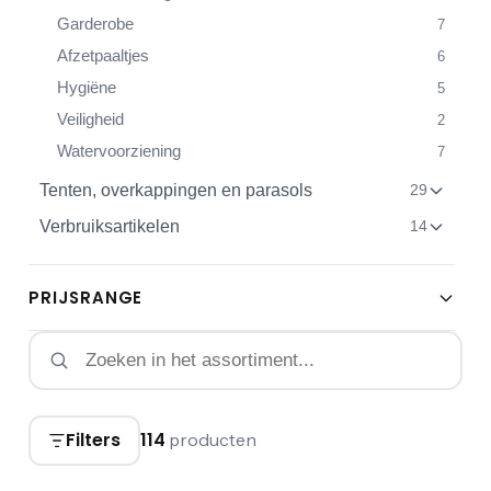
Garderobe
7
Afzetpaaltjes
6
Hygiëne
5
Veiligheid
2
Watervoorziening
7
Tenten, overkappingen en parasols
29
Verbruiksartikelen
14
PRIJSRANGE
Filters
114
producten