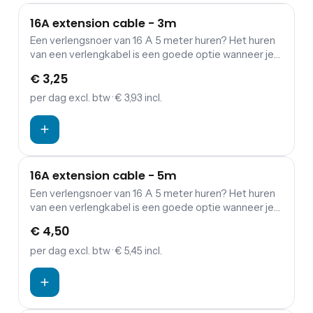
16A extension cable - 3m
Een verlengsnoer van 16 A 5 meter huren? Het huren
van een verlengkabel is een goede optie wanneer je
een verbinding wil maken tussen verdeelkasten en
€ 3,25
aggregaten.
per dag
excl. btw
· € 3,93 incl.
16A extension cable - 5m
Een verlengsnoer van 16 A 5 meter huren? Het huren
van een verlengkabel is een goede optie wanneer je
een verbinding wil maken tussen verdeelkasten en
€ 4,50
aggregaten.
per dag
excl. btw
· € 5,45 incl.