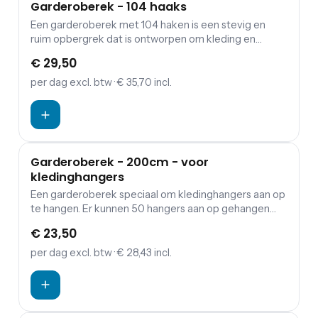
Garderoberek - 104 haaks
Een garderoberek met 104 haken is een stevig en
ruim opbergrek dat is ontworpen om kleding en
accessoires op te hangen. Het rek heeft 104 haken,
€ 29,50
wat betekent dat het genoeg ruimte biedt om een
grote hoeveelheid kleding op te hangen. De haken
per dag
excl. btw
· € 35,70 incl.
zijn gemaakt van stevig materiaal en zijn geschikt
voor het ophangen van verschillende soorten kleding,
van jassen en tassen tot sjaals en hoeden. De meeste
garderoberekken met 104 haken zijn gemaakt van
metaal en zijn ontworpen om stevig en duurzaam te
Garderoberek - 200cm - voor
zijn. Ze kunnen worden gebruikt in verschillende
kledinghangers
omgevingen, zoals in een winkel, een feestzaal of een
Een garderoberek speciaal om kledinghangers aan op
kleedkamer. Daarnaast is deze uitvoering ook nog
te hangen. Er kunnen 50 hangers aan op gehangen
verrijdbaar en kan worden vastgezet op de remmen.
worden. In ons assortiment vind je de kledinghangers.
€ 23,50
per dag
excl. btw
· € 28,43 incl.