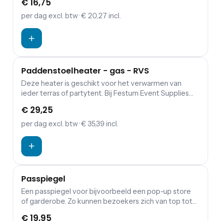
€ 16,75
per dag
excl. btw
· € 20,27 incl.
Paddenstoelheater - gas - RVS
Deze heater is geschikt voor het verwarmen van
ieder terras of partytent. Bij Festum Event Supplies
zijn verschillende soorten terrasverwarming: Heater
€ 29,25
flame gas zwart Heater op statief 9,2kw Heater
elektrisch 2000w
per dag
excl. btw
· € 35,39 incl.
Passpiegel
Een passpiegel voor bijvoorbeeld een pop-up store
of garderobe. Zo kunnen bezoekers zich van top tot
teen bekijken!
€ 19,95