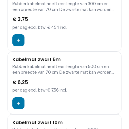
Rubber kabelmat heeft een lengte van 300 cm en
een breedte van 70 cm. De zwarte mat kan worden
gebruikt voor het afdekken van bekabeling. Door een
€ 3,75
kabelmat voor jouw evenement te huren is de kans
op struikelen over kabels bijvoorbeeld een stuk
per dag
excl. btw
· € 4,54 incl.
minder groot.
Kabelmat zwart 5m
Rubber kabelmat heeft een lengte van 500 cm en
een breedte van 70 cm. De zwarte mat kan worden
gebruikt voor het afdekken van bekabeling. Door een
€ 6,25
kabelmat voor jouw evenement te huren is de kans
op struikelen over kabels bijvoorbeeld een stuk
per dag
excl. btw
· € 7,56 incl.
minder groot.
Kabelmat zwart 10m