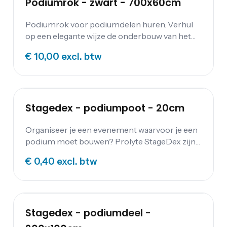
Podiumrok - zwart - 700x60cm
Podiumrok voor podiumdelen huren. Verhul
op een elegante wijze de onderbouw van het
podium.
€ 10,00
excl. btw
Stagedex - podiumpoot - 20cm
Organiseer je een evenement waarvoor je een
podium moet bouwen? Prolyte StageDex zijn
zeer stevige decks voor het bouwen van podia
€ 0,40
excl. btw
en verhoogde vloeren. Huur je podium bij
Festum Event Supplies.
Stagedex - podiumdeel -