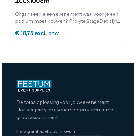
200x100cm
Organiseer je een evenement waarvoor je een
podium moet bouwen? Prolyte StageDex zijn
zeer stevige decks voor het bouwen van podia
€ 18,75
excl. btw
en verhoogde vloeren. Huur je podium bij
Festum Event Supplies.
De totaaloplossing voor jouw evenement.
Horeca, party en evenementen verhuur met
groot assortiment.
Instagram
Facebook
LinkedIn