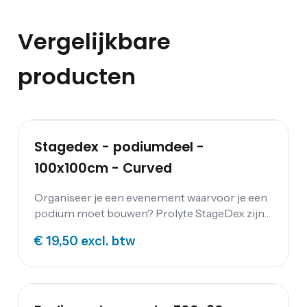
Vergelijkbare
producten
Stagedex - podiumdeel -
100x100cm - Curved
Organiseer je een evenement waarvoor je een
podium moet bouwen? Prolyte StageDex zijn
zeer stevige decks voor het bouwen van podia
€ 19,50
excl. btw
en verhoogde vloeren. Huur je podium bij
Festum Event Supplies.