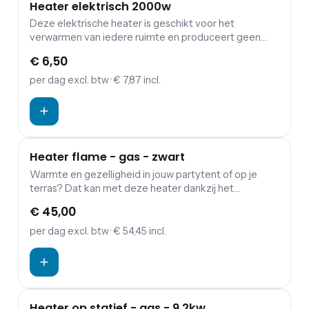
Heater elektrisch 2000w
Deze elektrische heater is geschikt voor het
verwarmen van iedere ruimte en produceert geen
vocht en verbruikt geen zuurstof.
€ 6,50
per dag
excl. btw
· € 7,87 incl.
Heater flame - gas - zwart
Warmte en gezelligheid in jouw partytent of op je
terras? Dat kan met deze heater dankzij het
sfeervolle vlammenspel. Deze heater is ook geschikt
€ 45,00
voor het verwarmen van ieder terras of partytent. Let
op: De BBQ is eenvoudig aan te sluiten op een
per dag
excl. btw
· € 54,45 incl.
gasfles. Echter, de gasflessen dien je los te bestellen.
Heater op statief - gas - 9,2kw