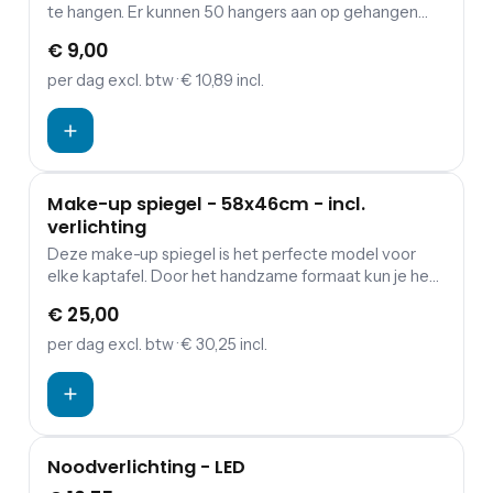
te hangen. Er kunnen 50 hangers aan op gehangen
worden. In ons assortiment vind je de kledinghangers.
€ 9,00
per dag
excl. btw
· € 10,89 incl.
Make-up spiegel - 58x46cm - incl.
verlichting
Deze make-up spiegel is het perfecte model voor
elke kaptafel. Door het handzame formaat kun je het
makkelijk verplaatsen. Plaats deze prachtige spiegel
€ 25,00
tussen je make up als de ultieme accessoire.
per dag
excl. btw
· € 30,25 incl.
Noodverlichting - LED