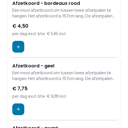
Afzetkoord - bordeaux rood
Een mooi afzetkoord om tussen twee afzetpalen te
hangen. Het afzetkoord is 157cm lang. De afzetpalen
zijn apart in te huren. Bezoekers of gasten een warme,
€ 4,50
maar vooral mooie binnenkomst op jouw evenement
bezorgen? Combineer de koorden en palen met een
per dag
excl. btw
· € 5,45 incl.
rode loper.
Afzetkoord - geel
Een mooi afzetkoord om tussen twee afzetpalen te
hangen. Het afzetkoord is 157cm lang. De afzetpalen
zijn apart in te huren. Bezoekers of gasten een warme,
€ 7,75
maar vooral mooie binnenkomst op jouw evenement
bezorgen? Combineer de koorden en palen met een
per dag
excl. btw
· € 9,38 incl.
rode loper.