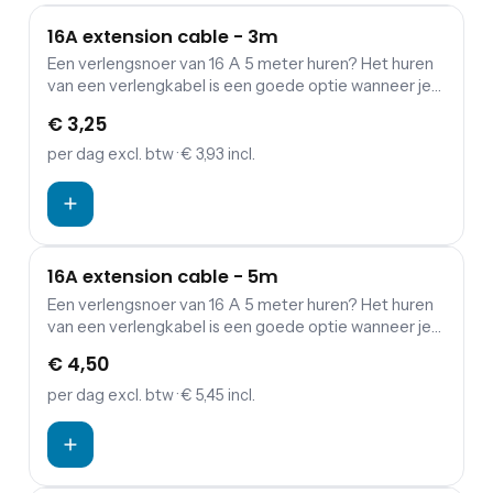
16A extension cable - 3m
Een verlengsnoer van 16 A 5 meter huren? Het huren
van een verlengkabel is een goede optie wanneer je
een verbinding wil maken tussen verdeelkasten en
€ 3,25
aggregaten.
per dag
excl. btw
· € 3,93 incl.
16A extension cable - 5m
Een verlengsnoer van 16 A 5 meter huren? Het huren
van een verlengkabel is een goede optie wanneer je
een verbinding wil maken tussen verdeelkasten en
€ 4,50
aggregaten.
per dag
excl. btw
· € 5,45 incl.