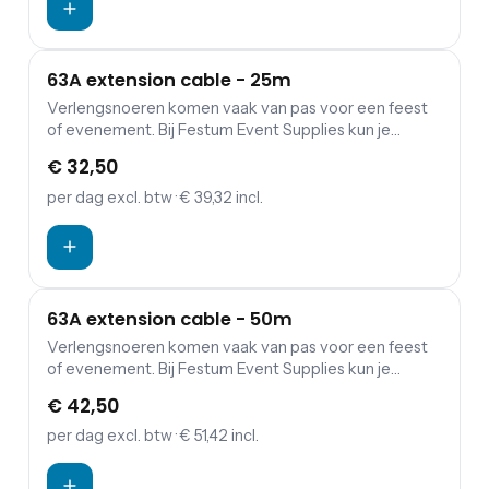
63A extension cable - 25m
Verlengsnoeren komen vaak van pas voor een feest
of evenement. Bij Festum Event Supplies kun je
verlengkabels (230 of 400 V), haspels, verdeeldozen
€ 32,50
en kabbelmatten.
per dag
excl. btw
· € 39,32 incl.
63A extension cable - 50m
Verlengsnoeren komen vaak van pas voor een feest
of evenement. Bij Festum Event Supplies kun je
verlengkabels (230 of 400 V), haspels, verdeeldozen
€ 42,50
en kabbelmatten.
per dag
excl. btw
· € 51,42 incl.