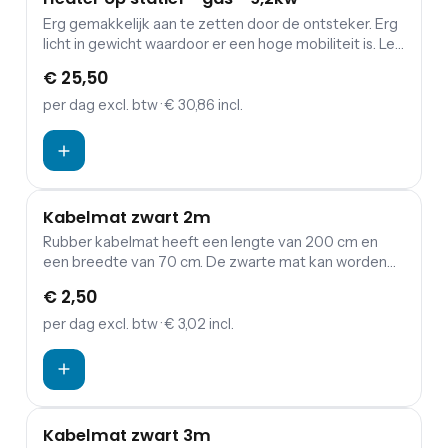
Erg gemakkelijk aan te zetten door de ontsteker. Erg
licht in gewicht waardoor er een hoge mobiliteit is. Let
op: De BBQ is eenvoudig aan te sluiten op een
€ 25,50
gasfles. Echter, de gasflessen dien je los te bestellen.
per dag
excl. btw
· € 30,86 incl.
Kabelmat zwart 2m
Rubber kabelmat heeft een lengte van 200 cm en
een breedte van 70 cm. De zwarte mat kan worden
gebruikt voor het afdekken van bekabeling. Door een
€ 2,50
kabelmat voor jouw evenement te huren is de kans
op struikelen over kabels bijvoorbeeld een stuk
per dag
excl. btw
· € 3,02 incl.
minder groot.
Kabelmat zwart 3m