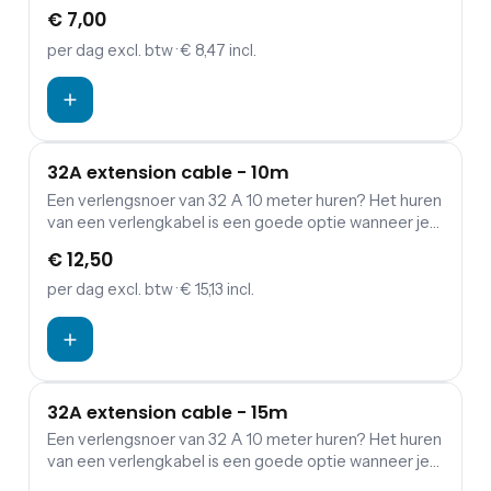
een verbinding wil maken tussen verdeelkasten en
€ 7,00
aggregaten.
per dag
excl. btw
· € 8,47 incl.
32A extension cable - 10m
Een verlengsnoer van 32 A 10 meter huren? Het huren
van een verlengkabel is een goede optie wanneer je
een verbinding wil maken tussen verdeelkasten en
€ 12,50
aggregaten.
per dag
excl. btw
· € 15,13 incl.
32A extension cable - 15m
Een verlengsnoer van 32 A 10 meter huren? Het huren
van een verlengkabel is een goede optie wanneer je
een verbinding wil maken tussen verdeelkasten en