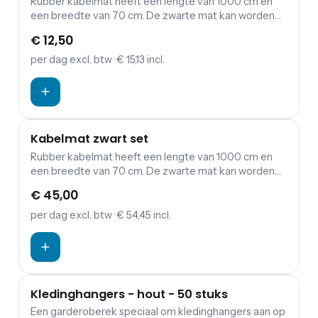
Rubber kabelmat heeft een lengte van 1000 cm en
een breedte van 70 cm. De zwarte mat kan worden
gebruikt voor het afdekken van bekabeling. Door een
€ 12,50
kabelmat voor jouw evenement te huren is de kans
op struikelen over kabels bijvoorbeeld een stuk
per dag
excl. btw
· € 15,13 incl.
minder groot.
Kabelmat zwart set
Rubber kabelmat heeft een lengte van 1000 cm en
een breedte van 70 cm. De zwarte mat kan worden
gebruikt voor het afdekken van bekabeling. Door een
€ 45,00
kabelmat voor jouw evenement te huren is de kans
op struikelen ver kabels bijvoorbeeld een stuk minder
per dag
excl. btw
· € 54,45 incl.
groot.
Kledinghangers - hout - 50 stuks
Een garderoberek speciaal om kledinghangers aan op