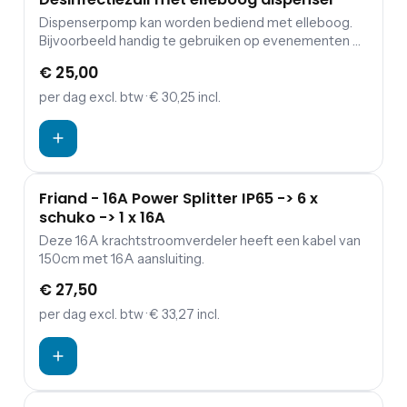
Dispenserpomp kan worden bediend met elleboog.
Bijvoorbeeld handig te gebruiken op evenementen of
feesten zonder stromend water.
€ 25,00
per dag
excl. btw
· € 30,25 incl.
Friand - 16A Power Splitter IP65 -> 6 x
schuko -> 1 x 16A
Deze 16A krachtstroomverdeler heeft een kabel van
150cm met 16A aansluiting.
€ 27,50
per dag
excl. btw
· € 33,27 incl.