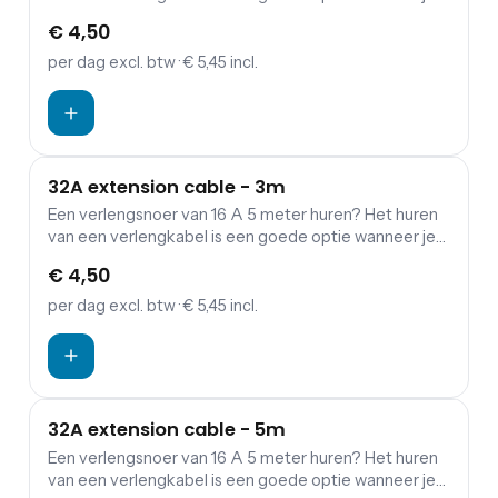
een verbinding wil maken tussen verdeelkasten en
€ 4,50
aggregaten.
per dag
excl. btw
· € 5,45 incl.
32A extension cable - 3m
Een verlengsnoer van 16 A 5 meter huren? Het huren
van een verlengkabel is een goede optie wanneer je
een verbinding wil maken tussen verdeelkasten en
€ 4,50
aggregaten.
per dag
excl. btw
· € 5,45 incl.
32A extension cable - 5m
Een verlengsnoer van 16 A 5 meter huren? Het huren
van een verlengkabel is een goede optie wanneer je