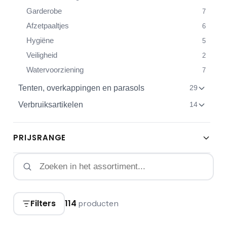
Garderobe
7
Afzetpaaltjes
6
Hygiëne
5
Veiligheid
2
Watervoorziening
7
Tenten, overkappingen en parasols
29
Verbruiksartikelen
14
PRIJSRANGE
Filters
114
producten