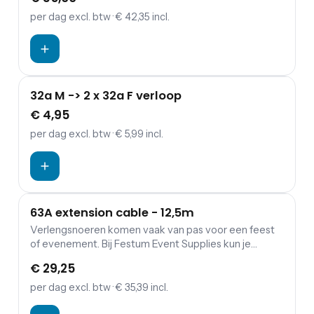
verdeelkasten en aggregaten.
per dag
excl. btw
· € 42,35 incl.
32a M -> 2 x 32a F verloop
€ 4,95
per dag
excl. btw
· € 5,99 incl.
63A extension cable - 12,5m
Verlengsnoeren komen vaak van pas voor een feest
of evenement. Bij Festum Event Supplies kun je
verlengkabels (230 of 400 V), haspels, verdeeldozen
€ 29,25
en kabbelmatten.
per dag
excl. btw
· € 35,39 incl.