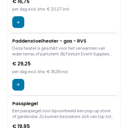
€ 16,75
per dag
excl. btw
· € 20,27 incl.
Paddenstoelheater - gas - RVS
Deze heater is geschikt voor het verwarmen van
ieder terras of partytent. Bij Festum Event Supplies
zijn verschillende soorten terrasverwarming: Heater
€ 29,25
flame gas zwart Heater op statief 9,2kw Heater
elektrisch 2000w
per dag
excl. btw
· € 35,39 incl.
Passpiegel
Een passpiegel voor bijvoorbeeld een pop-up store
of garderobe. Zo kunnen bezoekers zich van top tot
teen bekijken!
€ 19,95