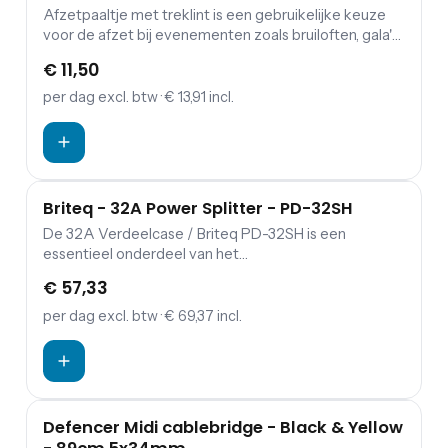
Afzetpaaltje met treklint is een gebruikelijke keuze
voor de afzet bij evenementen zoals bruiloften, gala's,
terrasafscheidingen en musea. Deze paal kan binnen
€ 11,50
en in beperkte mate buiten worden gebruikt omdat
hij is gemaakt van roestvrij staal. De paal is voorzien
per dag
excl. btw
· € 13,91 incl.
van een verzwaarde voet waardoor hij ook bij
zwaarder weer recht blijft staan.
Briteq - 32A Power Splitter - PD-32SH
De 32A Verdeelcase / Briteq PD-32SH is een
essentieel onderdeel van het
evenementenapparatuur. Dit apparaat is een
€ 57,33
hoogwaardige verdeeloplossing die speciaal is
ontworpen om stroom veilig en betrouwbaar te
per dag
excl. btw
· € 69,37 incl.
verdelen op evenementen. Het apparaat is geschikt
voor gebruik in diverse toepassingen, zoals
concerten, festivals, beurzen en andere
evenementen waarbij meerdere apparaten van
stroom moeten worden voorzien. Met de 32A
Defencer Midi cablebridge - Black & Yellow
Verdeelcase / Briteq PD-32SH van Festum Event