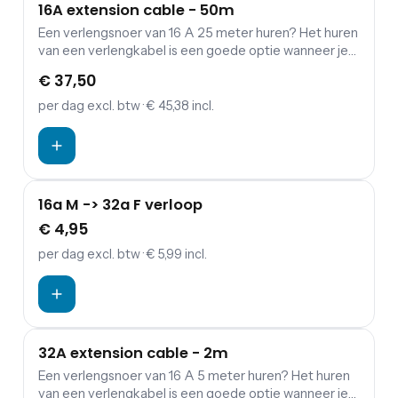
16A extension cable - 50m
Een verlengsnoer van 16 A 25 meter huren? Het huren
van een verlengkabel is een goede optie wanneer je
een verbinding wil maken tussen verdeelkasten en
€ 37,50
aggregaten.
per dag
excl. btw
· € 45,38 incl.
16a M -> 32a F verloop
€ 4,95
per dag
excl. btw
· € 5,99 incl.
32A extension cable - 2m
Een verlengsnoer van 16 A 5 meter huren? Het huren
van een verlengkabel is een goede optie wanneer je