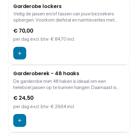
Garderobe lockers
Veilig de jassen en/of tassen van jouw bezoekers
opbergen. Voorkom diefstal en ruimteverlies met
deze compacte lockers.
€ 70,00
per dag
excl. btw
· € 84,70 incl.
Garderoberek - 48 haaks
De garderobe met 48 haken is ideaal om een
heleboel jassen op te kunnen hangen. Daarnaast is
deze uitvoering verrijdbaar en kan worden vastgezet
€ 24,50
op de remmen.
per dag
excl. btw
· € 29,64 incl.