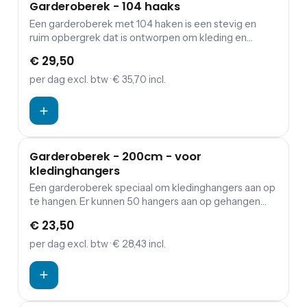
Garderoberek - 104 haaks
Een garderoberek met 104 haken is een stevig en
ruim opbergrek dat is ontworpen om kleding en
accessoires op te hangen. Het rek heeft 104 haken,
€ 29,50
wat betekent dat het genoeg ruimte biedt om een
grote hoeveelheid kleding op te hangen. De haken
per dag
excl. btw
· € 35,70 incl.
zijn gemaakt van stevig materiaal en zijn geschikt
voor het ophangen van verschillende soorten kleding,
van jassen en tassen tot sjaals en hoeden. De meeste
garderoberekken met 104 haken zijn gemaakt van
metaal en zijn ontworpen om stevig en duurzaam te
Garderoberek - 200cm - voor
zijn. Ze kunnen worden gebruikt in verschillende
kledinghangers
omgevingen, zoals in een winkel, een feestzaal of een
Een garderoberek speciaal om kledinghangers aan op
kleedkamer. Daarnaast is deze uitvoering ook nog
te hangen. Er kunnen 50 hangers aan op gehangen
verrijdbaar en kan worden vastgezet op de remmen.
worden. In ons assortiment vind je de kledinghangers.
€ 23,50
per dag
excl. btw
· € 28,43 incl.