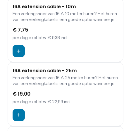
16A extension cable - 10m
Een verlengsnoer van 16 A 10 meter huren? Het huren
van een verlengkabel is een goede optie wanneer je
een verbinding wil maken tussen verdeelkasten en
€ 7,75
aggregaten.
per dag
excl. btw
· € 9,38 incl.
16A extension cable - 25m
Een verlengsnoer van 16 A 25 meter huren? Het huren
van een verlengkabel is een goede optie wanneer je
een verbinding wil maken tussen verdeelkasten en
€ 19,00
aggregaten.
per dag
excl. btw
· € 22,99 incl.