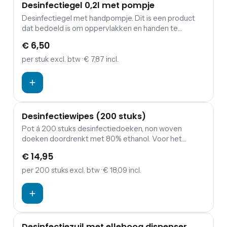
Desinfectiegel 0,2l met pompje
deksel snel in de bodem van de kabelgoot worden
Desinfectiegel met handpompje. Dit is een product
geklikt om het apparaat.
dat bedoeld is om oppervlakken en handen te
desinfecteren door het aan te brengen op de huid of
€ 6,50
het oppervlak en het daarna te laten drogen.
per stuk
excl. btw
· € 7,87 incl.
Desinfectiewipes (200 stuks)
Pot á 200 stuks desinfectiedoeken, non woven
doeken doordrenkt met 80% ethanol. Voor het
desinfecteren van kleine, harde oppervlakken.
€ 14,95
per 200 stuks
excl. btw
· € 18,09 incl.
Desinfectiezuil met elleboog dispenser