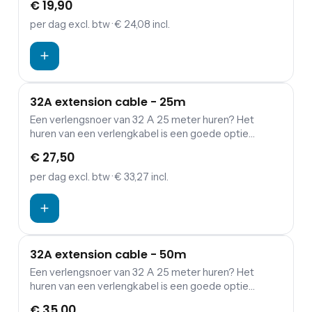
€ 19,90
aggregaten.
per dag
excl. btw
· € 24,08 incl.
32A extension cable - 25m
Een verlengsnoer van 32 A 25 meter huren? Het
huren van een verlengkabel is een goede optie
wanneer je een verbinding wil maken tussen
€ 27,50
verdeelkasten en aggregaten.
per dag
excl. btw
· € 33,27 incl.
32A extension cable - 50m
Een verlengsnoer van 32 A 25 meter huren? Het
huren van een verlengkabel is een goede optie
wanneer je een verbinding wil maken tussen
€ 35,00