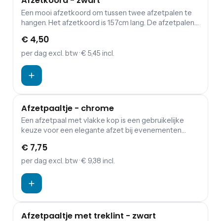
Afzetkoord - zwart
Een mooi afzetkoord om tussen twee afzetpalen te
hangen. Het afzetkoord is 157cm lang. De afzetpalen
zijn apart in te huren. Bezoekers of gasten een warme,
€ 4,50
maar vooral mooie binnenkomst op jouw evenement
bezorgen? Combineer de koorden en palen met een
per dag
excl. btw
· € 5,45 incl.
rode loper.
Afzetpaaltje - chrome
Een afzetpaal met vlakke kop is een gebruikelijke
keuze voor een elegante afzet bij evenementen
zoals bruiloften, gala's, terrasafscheidingen en musea.
€ 7,75
Aan deze afzetpaal kunnen afzetkoorden worden
bevestigd. Deze paal kan binnen en in beperkte mate
per dag
excl. btw
· € 9,38 incl.
buiten worden gebruikt omdat hij is gemaakt van
roestvrij staal. De paal is voorzien van een verzwaarde
voet waardoor hij ook bij zwaarder weer recht blijft
staan.
Afzetpaaltje met treklint - zwart