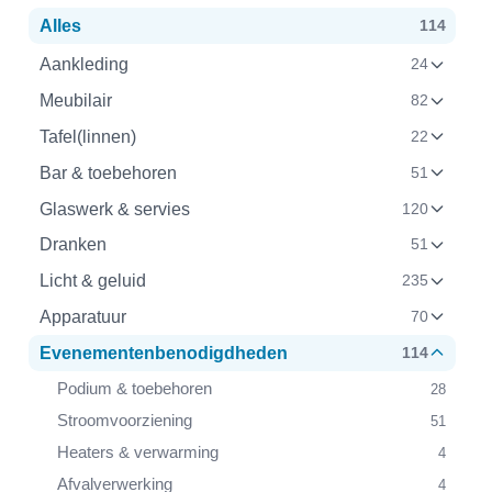
Alles
114
Aankleding
24
Meubilair
82
Tafel(linnen)
22
Bar & toebehoren
51
Glaswerk & servies
120
Dranken
51
Licht & geluid
235
Apparatuur
70
Evenementenbenodigdheden
114
Podium & toebehoren
28
Stroomvoorziening
51
Heaters & verwarming
4
Afvalverwerking
4