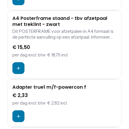
A4 Posterframe staand - tbv afzetpaal
met treklint - zwart
Dit POSTERFRAME voor afzetpalen in A4 formaat is
de perfecte aanvulling op een afzetpaal. Informeer
bezoekers en communiceer duidelijk én
€ 15,50
professioneel. Een display als deze is uitermate
geschikt tijdens beurzen, feesten en evenementen.
per dag
excl. btw
· € 18,75 incl.
Ook binnen de horeca en detailhandel worden deze
displays veelvuldig toegepast.
Adapter true1 m/f-powercon f
€ 2,33
per dag
excl. btw
· € 2,82 incl.