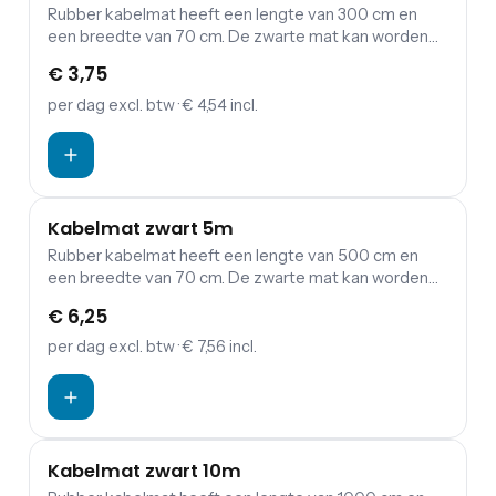
Rubber kabelmat heeft een lengte van 300 cm en
een breedte van 70 cm. De zwarte mat kan worden
gebruikt voor het afdekken van bekabeling. Door een
€ 3,75
kabelmat voor jouw evenement te huren is de kans
op struikelen over kabels bijvoorbeeld een stuk
per dag
excl. btw
· € 4,54 incl.
minder groot.
Kabelmat zwart 5m
Rubber kabelmat heeft een lengte van 500 cm en
een breedte van 70 cm. De zwarte mat kan worden
gebruikt voor het afdekken van bekabeling. Door een
€ 6,25
kabelmat voor jouw evenement te huren is de kans
op struikelen over kabels bijvoorbeeld een stuk
per dag
excl. btw
· € 7,56 incl.
minder groot.
Kabelmat zwart 10m