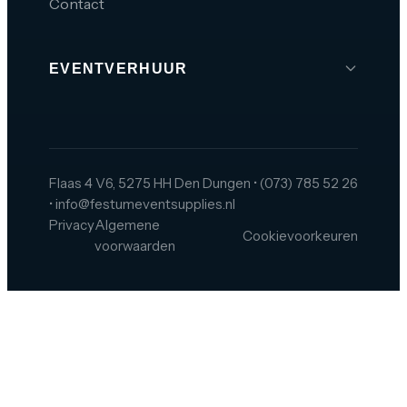
Contact
EVENTVERHUUR
Brabant
Den Bosch
Tilburg
Flaas 4 V6, 5275 HH Den Dungen
•
(073) 785 52 26
•
info@festumeventsupplies.nl
Eindhoven
Privacy
Algemene
Cookievoorkeuren
Breda
voorwaarden
Helmond
Oss
Zeeland
Amsterdam
Rotterdam