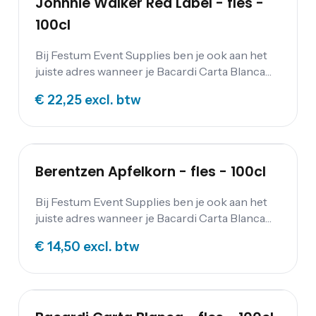
Johnnie Walker Red Label - fles -
100cl
Bij Festum Event Supplies ben je ook aan het
juiste adres wanneer je Bacardi Carta Blanca
wilt schenken op jouw feest. Alle overige
€ 22,25
excl. btw
dranken kun je vinden op onze drankenpagina
.
Berentzen Apfelkorn - fles - 100cl
Bij Festum Event Supplies ben je ook aan het
juiste adres wanneer je Bacardi Carta Blanca
wilt schenken op jouw feest. Alle overige
€ 14,50
excl. btw
dranken kun je vinden op onze drankenpagina
.