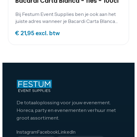
Bacardi Carta Blanca - fles - 100cl
Bij Festum Event Supplies ben je ook aan het
juiste adres wanneer je Bacardi Carta Blanca
wilt schenken op jouw feest. Alle overige
€ 21,95
excl. btw
dranken kun je vinden op onze drankenpagina
.
De totaaloplossing voor jouw evenement.
Horeca, party en evenementen verhuur met
groot assortiment.
Instagram
Facebook
LinkedIn