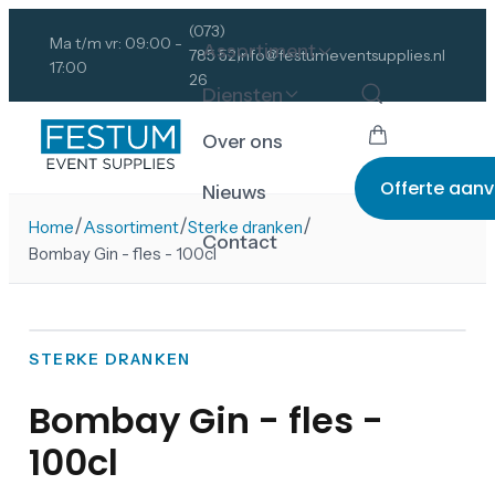
(073)
Ma t/m vr: 09:00 -
Assortiment
785 52
info@festumeventsupplies.nl
17:00
26
Diensten
Over ons
Offerte aan
Nieuws
/
/
/
Home
Assortiment
Sterke dranken
Contact
Bombay Gin - fles - 100cl
STERKE DRANKEN
Bombay Gin - fles -
100cl