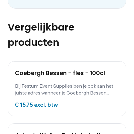
Vergelijkbare
producten
Coebergh Bessen - fles - 100cl
Bij Festum Event Supplies ben je ook aan het
juiste adres wanneer je Coebergh Bessen
jenever wilt schenken op jouw feest. Alle
€ 15,75
excl. btw
overige dranken kun je vinden op onze
drankenpagina .