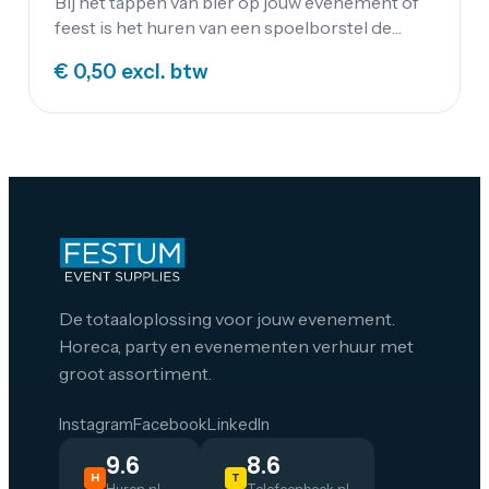
Bij het tappen van bier op jouw evenement of
feest is het huren van een spoelborstel de
beste optie. Een horeca spoelborstel met drie
€ 0,50
excl. btw
borstels en zuignappen aan de onderkant. De
spoelborstels werken het beste als ze in de
gootsteen worden geplaatst.
De totaaloplossing voor jouw evenement.
Horeca, party en evenementen verhuur met
groot assortiment.
Instagram
Facebook
LinkedIn
9.6
8.6
H
T