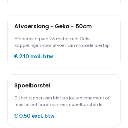
Afvoerslang - Geka - 50cm
Afvoerslang van 2,5 meter met Geka
koppelingen voor afvoer van mobiele biertaps
en werkbarren.
€ 2,10
excl. btw
Spoelborstel
Bij het tappen van bier op jouw evenement of
feest is het huren van een spoelborstel de
beste optie. Een horeca spoelborstel met drie
€ 0,50
excl. btw
borstels en zuignappen aan de onderkant. De
spoelborstels werken het beste als ze in de