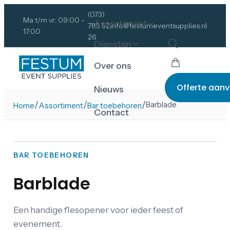
(073)
Ma t/m vr: 09:00 -
Assortiment
785 52
info@festumeventsupplies.nl
17:00
26
Diensten
Over ons
Offerte aan
Nieuws
/
/
/
Barblade
Home
Assortiment
Bar toebehoren
Contact
BAR TOEBEHOREN
Barblade
Een handige flesopener voor ieder feest of
evenement.