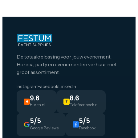
gootsteen worden geplaatst.
De totaaloplossing voor jouw evenement.
Horeca, party en evenementen verhuur met
groot assortiment.
Instagram
Facebook
LinkedIn
9.6
8.6
H
T
Huren.nl
Telefoonboek.nl
5/5
5/5
Google Reviews
Facebook