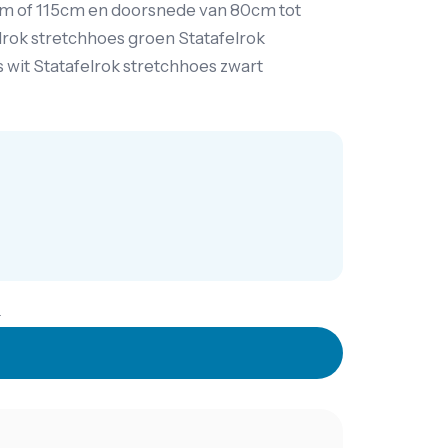
0cm of 115cm en doorsnede van 80cm tot
elrok stretchhoes groen Statafelrok
 wit Statafelrok stretchhoes zwart
.