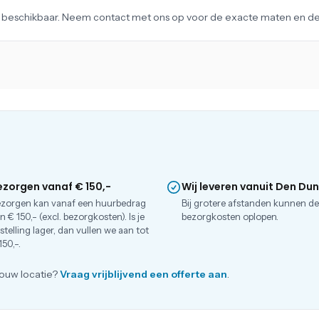
ag beschikbaar. Neem contact met ons op voor de exacte maten en det
ezorgen vanaf € 150,-
Wij leveren vanuit Den Du
zorgen kan vanaf een huurbedrag
Bij grotere afstanden kunnen d
n € 150,- (excl. bezorgkosten). Is je
bezorgkosten oplopen.
stelling lager, dan vullen we aan tot
150,-.
ouw locatie?
Vraag vrijblijvend een offerte aan
.