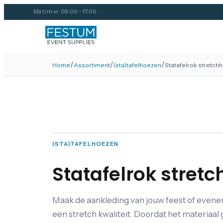
Ma t/m vr: 09:00 - 17:00
/
/
/
Home
Assortiment
(sta)tafelhoezen
Statafelrok stretch
(STA)TAFELHOEZEN
Statafelrok stret
Maak de aankleding van jouw feest of eveneme
een stretch kwaliteit. Doordat het materiaal