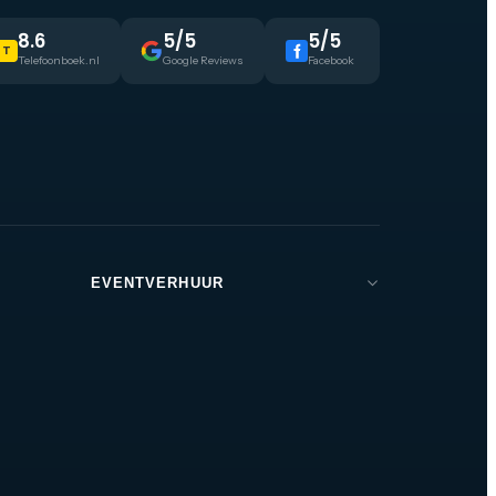
8.6
5/5
5/5
T
Telefoonboek.nl
Google Reviews
Facebook
EVENTVERHUUR
Brabant
Den Bosch
Tilburg
Eindhoven
Breda
Helmond