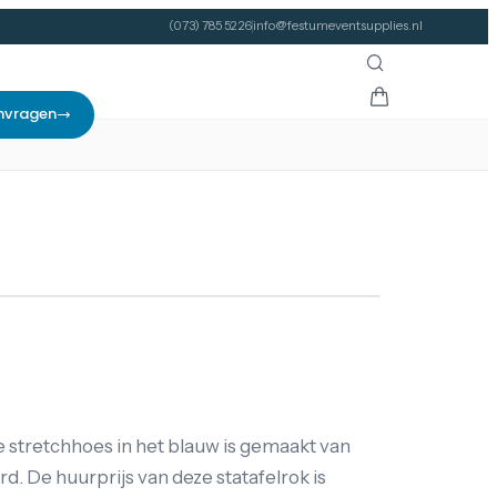
(073) 785 52 26
info@festumeventsupplies.nl
nvragen
e stretchhoes in het blauw is gemaakt van
d. De huurprijs van deze statafelrok is