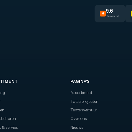
9.6
H
Huren.nl
TIMENT
PAGINA'S
ing
Assortiment
r
Totaalprojecten
nen
Tentenverhuur
oebehoren
Over ons
 & servies
Nieuws