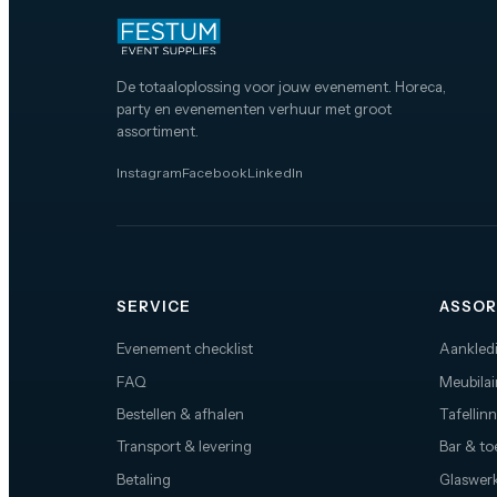
De totaaloplossing voor jouw evenement. Horeca,
party en evenementen verhuur met groot
assortiment.
Instagram
Facebook
LinkedIn
SERVICE
ASSOR
Evenement checklist
Aankled
FAQ
Meubilai
Bestellen & afhalen
Tafellin
Transport & levering
Bar & t
Betaling
Glaswerk