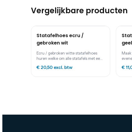
Vergelijkbare producten
Statafelhoes ecru /
Stat
gebroken wit
geel
Ecru / gebroken witte statafelhoes
Maak 
huren welke om alle statafels met een
evene
rond blad past.
voorz
€ 20,50
excl. btw
€ 11
stret
een s
mater
eenvo
huurpr
inclu
past 
(stan
115cm
85c.