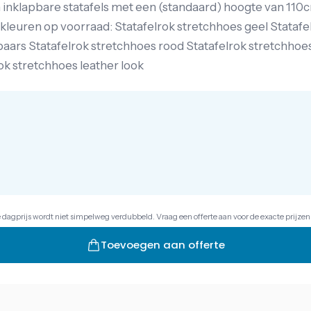
m inklapbare statafels met een (standaard) hoogte van 11
 kleuren op voorraad: Statafelrok stretchhoes geel Stataf
paars Statafelrok stretchhoes rood Statafelrok stretchhoes
ok stretchhoes leather look
e dagprijs wordt niet simpelweg verdubbeld. Vraag een offerte aan voor de exacte prijzen
Toevoegen aan offerte