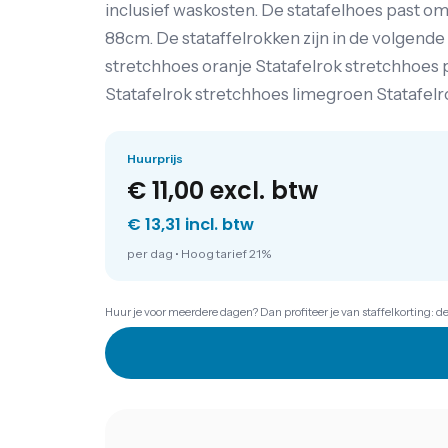
inclusief waskosten. De statafelhoes past o
88cm. De stataffelrokken zijn in de volgende
stretchhoes oranje Statafelrok stretchhoes 
Statafelrok stretchhoes limegroen Statafelr
Huurprijs
€ 11,00
excl. btw
€ 13,31 incl. btw
per dag
•
Hoog tarief 21%
Huur je voor meerdere dagen? Dan profiteer je van staffelkorting: d