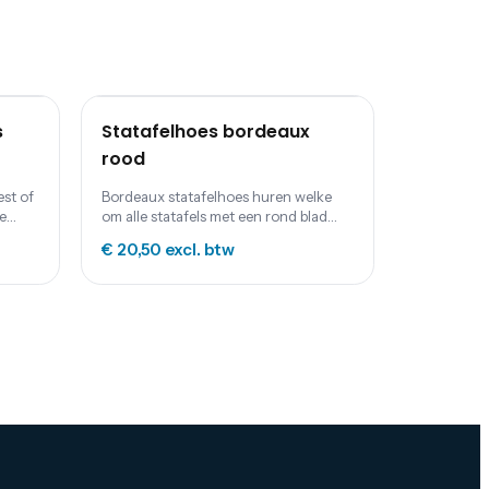
s
Statafelhoes bordeaux
rood
st of
Bordeaux statafelhoes huren welke
e
om alle statafels met een rond blad
past.
€ 20,50
excl. btw
aakt
at het
 hoes
. De
hoes
 een
f
tot