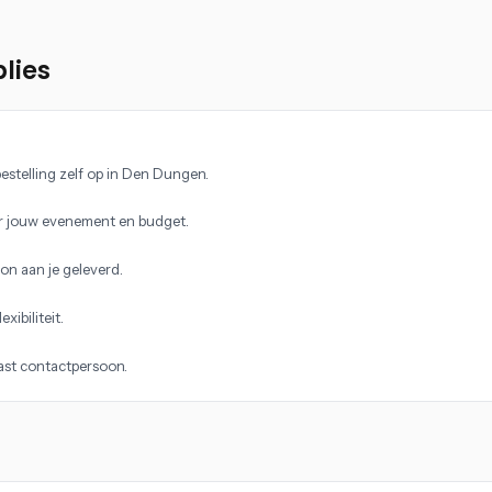
lies
estelling zelf op in Den Dungen.
r jouw evenement en budget.
on aan je geleverd.
xibiliteit.
vast contactpersoon.