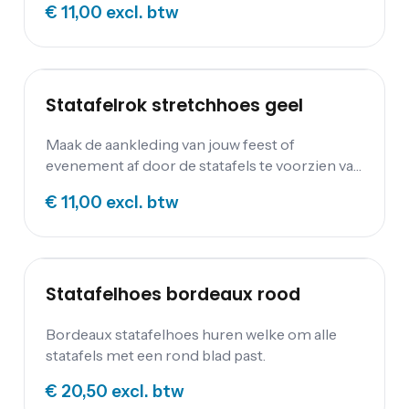
€ 11,00
excl. btw
gemaakt van een stretch kwaliteit. Doordat het
materiaal goed rekbaar is kan de hoes
eenvoudig worden geïnstalleerd. De huurprijs
van deze statafelrok is inclusief waskosten. De
statafelhoes past om inklapbare statafels met
Statafelrok stretchhoes geel
een (standaard) hoogte van 110cm of 115cm en
een doorsnede van 80 tot 85cm.
Maak de aankleding van jouw feest of
evenement af door de statafels te voorzien van
statafelrokken. De stretchhoes in het geel is
€ 11,00
excl. btw
gemaakt van een stretch kwaliteit. Doordat het
materiaal goed rekbaar is kan de hoes
eenvoudig worden geïnstalleerd. De huurprijs
van deze statafelrok is inclusief waskosten. De
statafelhoes past om inklapbare statafels met
Statafelhoes bordeaux rood
een (standaard) hoogte van 110cm of 115cm en
een doorsnede van 80 tot 85c.
Bordeaux statafelhoes huren welke om alle
statafels met een rond blad past.
€ 20,50
excl. btw