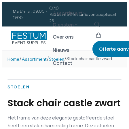
(073)
Ma t/m vr: 09:00 -
Assortiment
785 52
info@festumeventsupplies.nl
17:00
26
Diensten
Over ons
Offerte aan
Nieuws
/
/
/
Stack chair castle zwart
Home
Assortiment
Stoelen
Contact
STOELEN
Stack chair castle zwart
Het frame van deze elegante gestoffeerde stoel
heeft een stalen hamerslag frame. Deze stoelen