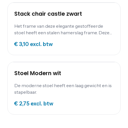
Stack chair castle zwart
Het frame van deze elegante gestoffeerde
stoel heeft een stalen hamerslag frame. Deze
stoelen zijn zeer comfortabel en hebben een
€ 3,10
excl. btw
luxe stijl. Hierdoor zijn deze stoelen ideaal voor
bijeenkomsten waar bezoekers enige tijd
zullen zitten.
Stoel Modern wit
De moderne stoel heeft een laag gewicht en is
stapelbaar.
€ 2,75
excl. btw