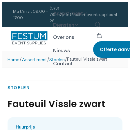
(073)
Ma t/m vr: 09:00 -
Assortiment
785 52
info@festumeventsupplies.nl
17:00
26
Diensten
Over ons
Offerte aan
Nieuws
/
/
/
Fauteuil Vissle zwart
Home
Assortiment
Stoelen
Contact
STOELEN
Fauteuil Vissle zwart
Huurprijs