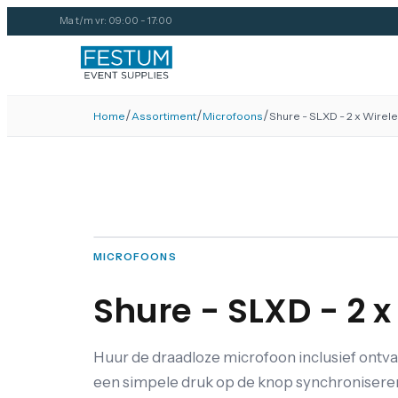
Ma t/m vr: 09:00 - 17:00
/
/
/
Home
Assortiment
Microfoons
Shure - SLXD - 2 x Wirel
MICROFOONS
Shure - SLXD - 2 
Huur de draadloze microfoon inclusief ontv
een simpele druk op de knop synchroniseren