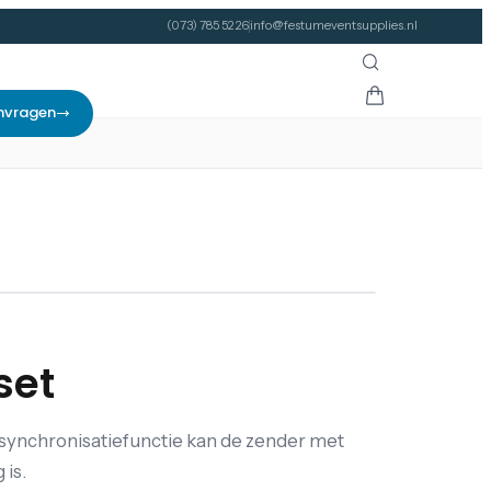
(073) 785 52 26
info@festumeventsupplies.nl
nvragen
set
 synchronisatiefunctie kan de zender met
is.