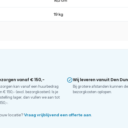
16,5 cm
19 kg
ezorgen vanaf € 150,-
Wij leveren vanuit Den Du
zorgen kan vanaf een huurbedrag
Bij grotere afstanden kunnen d
n € 150,- (excl. bezorgkosten). Is je
bezorgkosten oplopen.
stelling lager, dan vullen we aan tot
150,-.
ouw locatie?
Vraag vrijblijvend een offerte aan
.