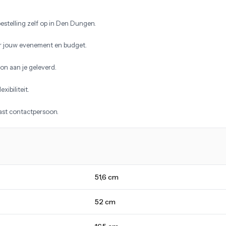
estelling zelf op in Den Dungen.
r jouw evenement en budget.
on aan je geleverd.
xibiliteit.
vast contactpersoon.
51,6 cm
52 cm