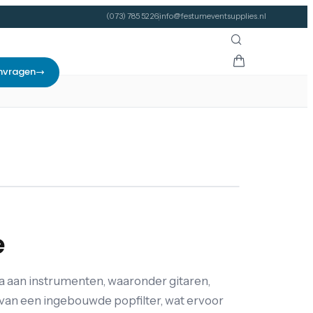
(073) 785 52 26
info@festumeventsupplies.nl
nvragen
e
 aan instrumenten, waaronder gitaren,
 van een ingebouwde popfilter, wat ervoor