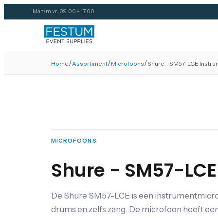
Ma t/m vr: 09:00 - 17:00
/
/
/
Home
Assortiment
Microfoons
Shure - SM57-LCE Instr
MICROFOONS
Shure - SM57-LCE
De Shure SM57-LCE is een instrumentmicrofo
drums en zelfs zang. De microfoon heeft een