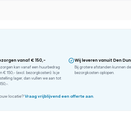
ezorgen vanaf € 150,-
Wij leveren vanuit Den Du
zorgen kan vanaf een huurbedrag
Bij grotere afstanden kunnen d
n € 150,- (excl. bezorgkosten). Is je
bezorgkosten oplopen.
stelling lager, dan vullen we aan tot
150,-.
ouw locatie?
Vraag vrijblijvend een offerte aan
.