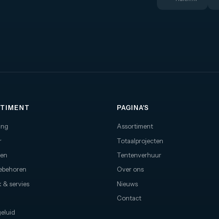
uwbare verbinding te
betrouwbare verbinding te
eren. Dit betekent dat je vrij
garanderen. Dit betekent dat je vr
bewegen op het podium zonder
kunt bewegen op het podium zo
rgen te hoeven maken over het
je zorgen te hoeven maken over
s van het signaal.
verlies van het signaal.
TIMENT
PAGINA'S
ing
Assortiment
r
Totaalprojecten
nen
Tentenverhuur
oebehoren
Over ons
 & servies
Nieuws
Contact
geluid