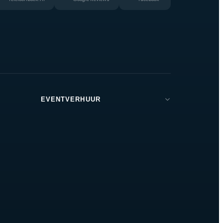
betrouwbare verbinding te
ij
garanderen. Dit betekent dat je vrij
nder
kunt bewegen op het podium zonder
 het
je zorgen te hoeven maken over het
verlies van het signaal.
EVENTVERHUUR
Brabant
Den Bosch
Tilburg
Eindhoven
Breda
Helmond
Oss
Zeeland