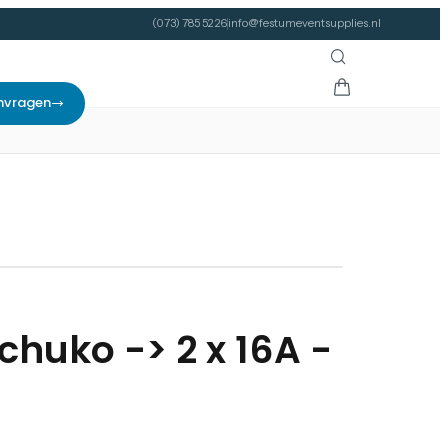
(073) 785 52 26
info@festumeventsupplies.nl
nvragen
schuko -> 2 x 16A -