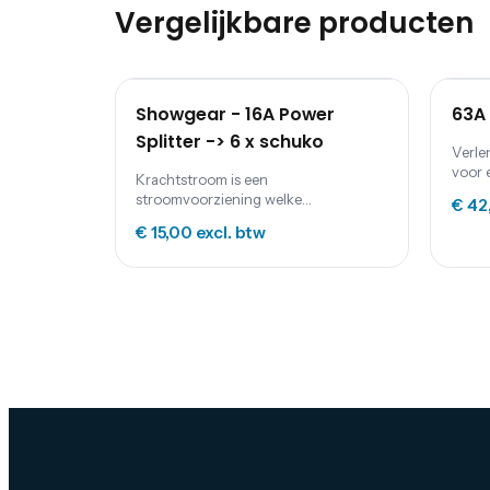
Vergelijkbare producten
Showgear - 16A Power
63A 
Splitter -> 6 x schuko
Verle
voor 
Krachtstroom is een
Festu
stroomvoorziening welke
€ 42
verle
evenementen direct van voldoende
verde
€ 15,00
excl. btw
stroom voorziet. Op diverse
feestlocaties maar ook op aggregaten
kun je deze 16 Ampère
krachtstroomverdeler aansluiten.