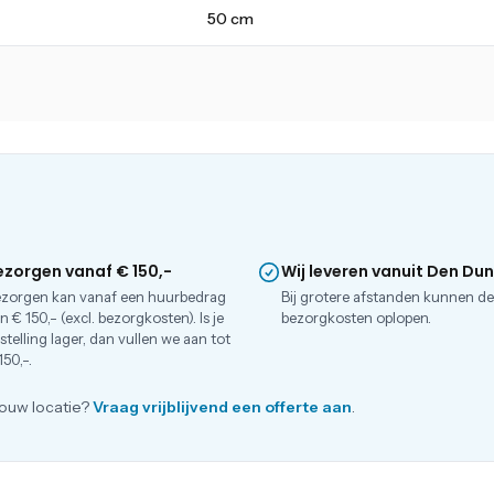
50 cm
ezorgen vanaf € 150,-
Wij leveren vanuit Den Du
zorgen kan vanaf een huurbedrag
Bij grotere afstanden kunnen d
n € 150,- (excl. bezorgkosten). Is je
bezorgkosten oplopen.
stelling lager, dan vullen we aan tot
150,-.
ouw locatie?
Vraag vrijblijvend een offerte aan
.