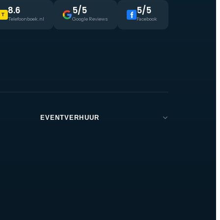
8.6
5/5
5/5
T
Telefoonboek.nl
Google Reviews
Facebook
EVENTVERHUUR
Brabant
Den Bosch
Tilburg
Eindhoven
Breda
Helmond