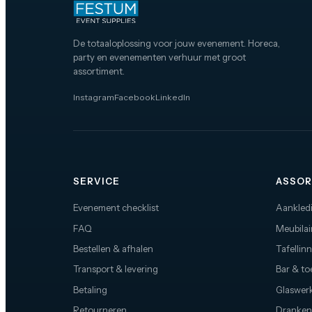
De totaaloplossing voor jouw evenement. Horeca,
party en evenementen verhuur met groot
assortiment.
Instagram
Facebook
LinkedIn
SERVICE
ASSOR
Evenement checklist
Aankled
FAQ
Meubilai
Bestellen & afhalen
Tafellin
Transport & levering
Bar & t
Betaling
Glaswerk
Retourneren
Dranken