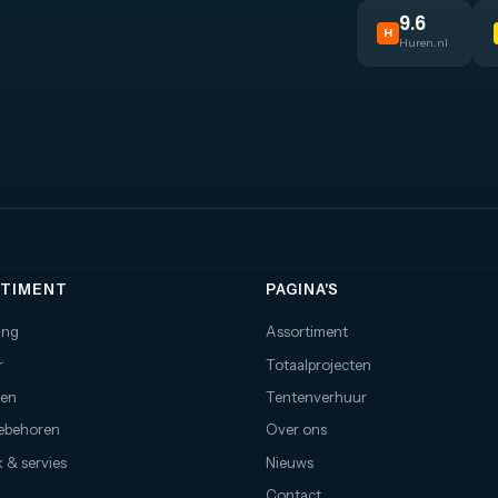
9.6
H
Huren.nl
TIMENT
PAGINA'S
ing
Assortiment
r
Totaalprojecten
nen
Tentenverhuur
oebehoren
Over ons
 & servies
Nieuws
Contact