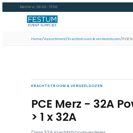
Ma t/m vr: 09:00 - 17:00
/
/
/
Home
Assortiment
Krachtstroom & verdeeldozen
PCE Me
KRACHTSTROOM & VERDEELDOZEN
PCE Merz - 32A Pow
> 1 x 32A
Deze 32A krachtstroomverdeler