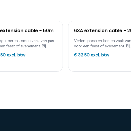
extension cable - 50m
63A extension cable - 
ngsnoeren komen vaak van pas
Verlengsnoeren komen vaak van
een feest of evenement. Bij
voor een feest of evenement. Bij
m Event Supplies kun je
Festum Event Supplies kun je
,50
excl. btw
€ 32,50
excl. btw
ngkabels (230 of 400 V), haspels,
verlengkabels (230 of 400 V), ha
eldozen en kabbelmatten.
verdeeldozen en kabbelmatten.