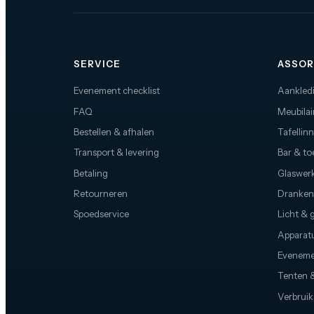
SERVICE
ASSOR
Evenement checklist
Aankled
FAQ
Meubilai
Bestellen & afhalen
Tafellin
Transport & levering
Bar & t
Betaling
Glaswerk
Retourneren
Dranken
Spoedservice
Licht & 
Apparat
Eveneme
Tenten &
Verbruik