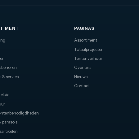
TIMENT
PAGINA'S
ing
Assortiment
r
Totaalprojecten
nen
Tentenverhuur
oebehoren
Over ons
 & servies
Nieuws
Contact
geluid
uur
ntenbenodigdheden
 parasols
sartikelen