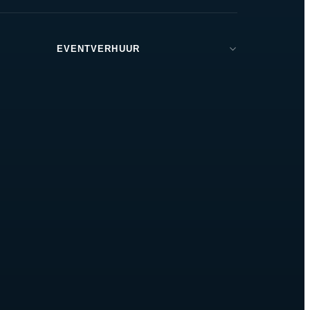
EVENTVERHUUR
Brabant
Den Bosch
Tilburg
Eindhoven
Breda
Helmond
Oss
Zeeland
Amsterdam
Rotterdam
Utrecht
Drunen