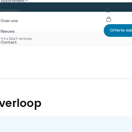
Assortiment
Diensten
Over ons
Offerte aa
Nieuws
-> 2 x 32a F verloop
Contact
 verloop