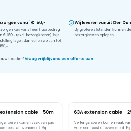
ezorgen vanaf € 150,-
Wij leveren vanuit Den Du
zorgen kan vanaf een huurbedrag
Bij grotere afstanden kunnen d
n € 150,- (excl. bezorgkosten). Is je
bezorgkosten oplopen.
stelling lager, dan vullen we aan tot
150,-.
ouw locatie?
Vraag vrijblijvend een offerte aan
.
extension cable - 50m
63A extension cable - 
ngsnoeren komen vaak van pas
Verlengsnoeren komen vaak van
een feest of evenement. Bij
voor een feest of evenement. Bij