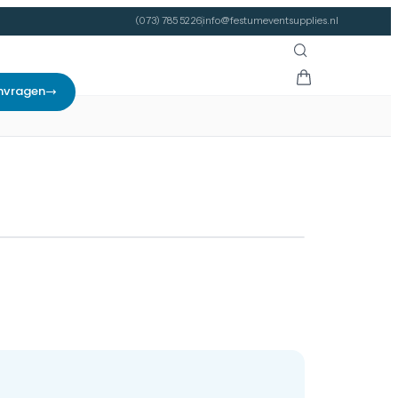
(073) 785 52 26
info@festumeventsupplies.nl
nvragen