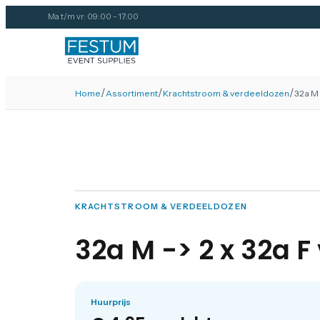
Ma t/m vr: 09:00 - 17:00
/
/
/
Home
Assortiment
Krachtstroom & verdeeldozen
32a M 
KRACHTSTROOM & VERDEELDOZEN
32a M -> 2 x 32a F
Huurprijs