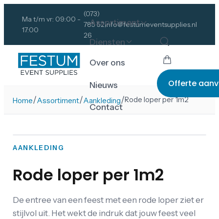
(073)
Ma t/m vr: 09:00 -
Assortiment
785 52
info@festumeventsupplies.nl
17:00
26
Diensten
Over ons
Offerte aan
Nieuws
/
/
/
Rode loper per 1m2
Home
Assortiment
Aankleding
Contact
AANKLEDING
Rode loper per 1m2
De entree van een feest met een rode loper ziet er
stijlvol uit. Het wekt de indruk dat jouw feest veel