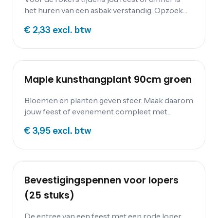
het huren van een asbak verstandig. Opzoek
naar een andere asbak? We hebben diverse
€ 2,33
excl. btw
modellen op voorraad zoals een afvalbak met
asbak of tafelmodel asbak RVS.
Maple kunsthangplant 90cm groen
Bloemen en planten geven sfeer. Maak daarom
jouw feest of evenement compleet met
elegante kunstplanten. De Maple
€ 3,95
excl. btw
kunsthangplant is ongeveer 90 cm lang en
ruim 20 cm breed.
Bevestigingspennen voor lopers
(25 stuks)
De entree van een feest met een rode loper