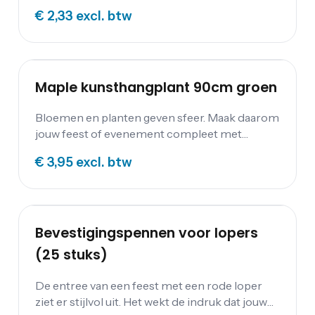
naar een andere asbak? We hebben diverse
€ 2,33
excl. btw
modellen op voorraad zoals een afvalbak met
asbak of tafelmodel asbak RVS.
Maple kunsthangplant 90cm groen
Bloemen en planten geven sfeer. Maak daarom
jouw feest of evenement compleet met
elegante kunstplanten. De Maple
€ 3,95
excl. btw
kunsthangplant is ongeveer 90 cm lang en
ruim 20 cm breed.
Bevestigingspennen voor lopers
(25 stuks)
De entree van een feest met een rode loper
ziet er stijlvol uit. Het wekt de indruk dat jouw