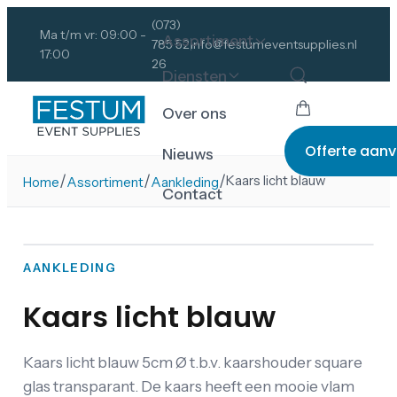
(073)
Ma t/m vr: 09:00 -
Assortiment
785 52
info@festumeventsupplies.nl
17:00
26
Diensten
Over ons
Offerte aan
Nieuws
/
/
/
Kaars licht blauw
Home
Assortiment
Aankleding
Contact
AANKLEDING
Kaars licht blauw
Kaars licht blauw 5cm Ø t.b.v. kaarshouder square
glas transparant. De kaars heeft een mooie vlam