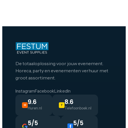
De totaaloplossing voor jouw evenement.
Horeca, party en evenementen verhuur met
groot assortiment.
Instagram
Facebook
LinkedIn
9.6
8.6
H
T
Huren.nl
Telefoonboek.nl
5/5
5/5