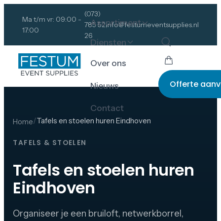
(073)
Ma t/m vr: 09:00 -
Assortiment
785 52
info@festumeventsupplies.nl
17:00
26
Diensten
Over ons
Offerte aan
Nieuws
Contact
/
Tafels en stoelen huren Eindhoven
Home
TAFELS & STOELEN
Tafels en stoelen huren
Eindhoven
Organiseer je een bruiloft, netwerkborrel,