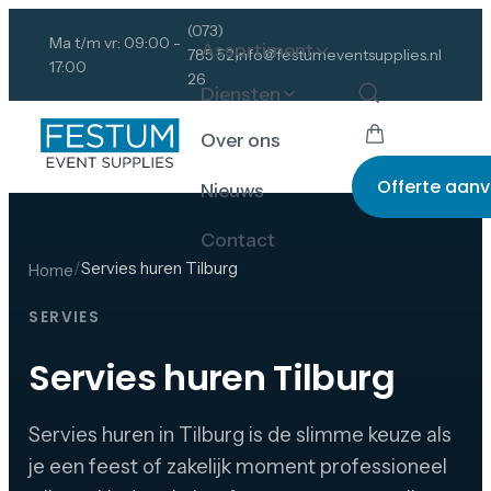
(073)
Ma t/m vr: 09:00 -
Assortiment
785 52
info@festumeventsupplies.nl
17:00
26
Diensten
Over ons
Offerte aan
Nieuws
Contact
/
Servies huren Tilburg
Home
SERVIES
Servies huren Tilburg
Servies huren in Tilburg is de slimme keuze als
je een feest of zakelijk moment professioneel