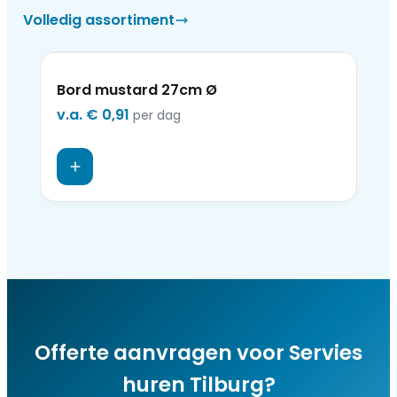
Volledig assortiment
Bord mustard 27cm Ø
Bo
v.a.
€ 0,91
v.a
per dag
Offerte aanvragen voor
Servies
huren Tilburg
?