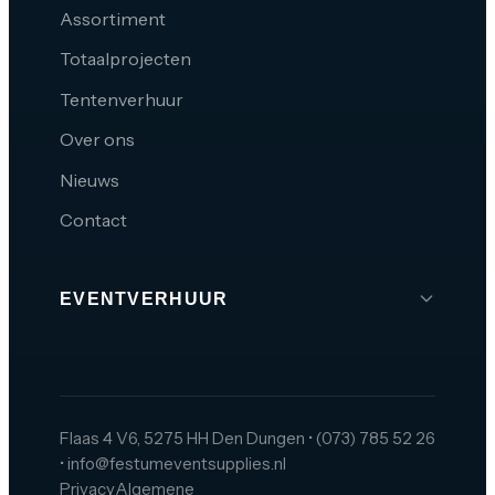
Assortiment
Totaalprojecten
Tentenverhuur
Over ons
Nieuws
Contact
EVENTVERHUUR
Brabant
Den Bosch
Tilburg
Flaas 4 V6, 5275 HH Den Dungen
•
(073) 785 52 26
•
info@festumeventsupplies.nl
Eindhoven
Privacy
Algemene