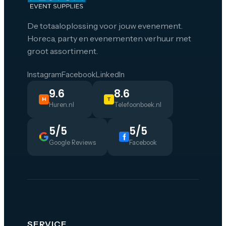
De totaaloplossing voor jouw evenement.
Horeca, party en evenementen verhuur met
groot assortiment.
Instagram
Facebook
LinkedIn
9.6
8.6
H
T
Huren.nl
Telefoonboek.nl
5/5
5/5
Google Reviews
Facebook
SERVICE