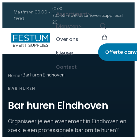
(073)
Ma t/m vr: 09:00 -
Assortiment
785 52
info@festumeventsupplies.nl
17:00
26
Diensten
Over ons
Offerte aan
Nieuws
Contact
/
Bar huren Eindhoven
Home
BAR HUREN
Bar huren Eindhoven
Organiseer je een evenement in Eindhoven en
zoek je een professionele bar om te huren?