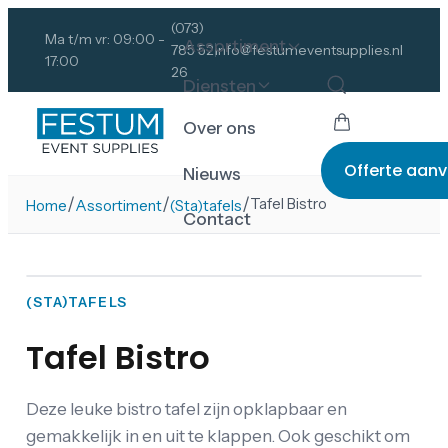
(073)
Ma t/m vr: 09:00 -
Assortiment
785 52
info@festumeventsupplies.nl
17:00
26
Diensten
Over ons
Offerte aan
Nieuws
/
/
/
Tafel Bistro
Home
Assortiment
(Sta)tafels
Contact
(STA)TAFELS
Tafel Bistro
Deze leuke bistro tafel zijn opklapbaar en
gemakkelijk in en uit te klappen. Ook geschikt om