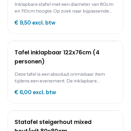
Inklapbare stafel met een diameter van 80cm
en 110cm hoogte. Op zoek naar bijpassende
extra's? Neem een kijkje bij de bijbehorende
€ 9,50
excl. btw
tafelrokken en tafellinnen , beschikbaar in
allerlei kleuren.
Tafel inklapbaar 122x76cm (4
personen)
Deze tafel is een absoluut onmisbaar item
tijdens een evenement. De inklapbare
donkerhouten tafel is niet alleen praktisch in
€ 6,00
excl. btw
gebruik, maar tevens makkelijk schoon te
maken. Mooi aan te kleden met bijpassende
tafellinnen. Deze tafel is voor 4 personen.
Bijpassend tafelkleed: Tafelkleed linnen wit
137x145cm Diner tafels: Tafel inklapbaar
Statafel steigerhout mixed
122x76cm (4 personen) Tafel inklapbaar