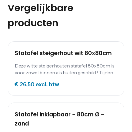
Vergelijkbare
producten
Statafel steigerhout wit 80x80cm
Deze witte steigerhouten statafel 80x80cm is
voor zowel binnen als buiten geschikt! Tijdens
een tuinfeest kunt je bijvoorbeeld een knusse
€ 26,50
excl. btw
sfeer creëren met deze steigerhouten statafel.
Het blad van deze steigerhouten statafel kan
eraf gehaald worden.
Statafel inklapbaar - 80cm Ø -
zand