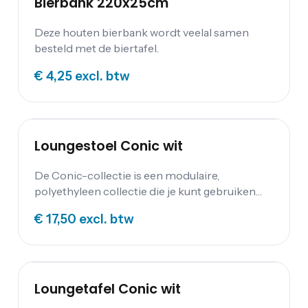
Bierbank 220x25cm
Deze houten bierbank wordt veelal samen
besteld met de biertafel.
€ 4,25
excl. btw
Loungestoel Conic wit
De Conic-collectie is een modulaire,
polyethyleen collectie die je kunt gebruiken
voor elke zakelijke of
€ 17,50
excl. btw
evenemententoepassing. Deze lijn is UV- en
waterbestendig, waardoor het perfect is voor
zowel binnen- als buitenmeubilair. De Conic’s
bestaan uit hoogwaardige, exclusieve tafel- en
loungemeubels, waarmee je verschillende
Loungetafel Conic wit
opstellingen in een handomdraai kunt