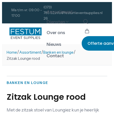
(073)
Ma t/m vr: 09:00 -
Assortiment
785 52
info@festumeventsupplies.nl
17:00
26
Diensten
Over ons
Offerte aan
Nieuws
/
/
/
Home
Assortiment
Banken en lounge
Contact
Zitzak Lounge rood
BANKEN EN LOUNGE
Zitzak Lounge rood
Met de zitzak stoel van Loungiez kun je heerlijk