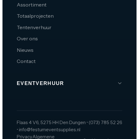
Assortiment
Totaalprojecten
Tentenverhuur
Over ons
Nieuws
Contact
EVENTVERHUUR
Brabant
Den Bosch
Tilburg
Flaas 4 V6, 5275 HH Den Dungen
•
(073) 785 52 26
•
info@festumeventsupplies.nl
Eindhoven
Privacy
Algemene