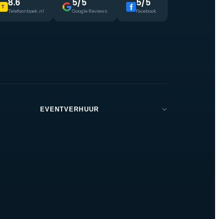
8.6
5/5
5/5
T
Telefoonboek.nl
Google Reviews
Facebook
EVENTVERHUUR
Brabant
Den Bosch
Tilburg
Eindhoven
Breda
Helmond
Oss