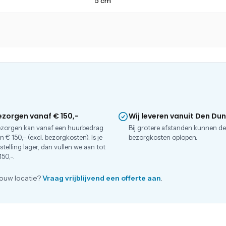
5 cm
ezorgen vanaf € 150,-
Wij leveren vanuit Den Du
zorgen kan vanaf een huurbedrag
Bij grotere afstanden kunnen d
n € 150,- (excl. bezorgkosten). Is je
bezorgkosten oplopen.
stelling lager, dan vullen we aan tot
150,-.
ouw locatie?
Vraag vrijblijvend een offerte aan
.