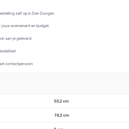
estelling zelf op in Den Dungen.
r jouw evenement en budget.
on aan je geleverd.
xibiliteit.
vast contactpersoon.
53,2 cm
74,2 cm