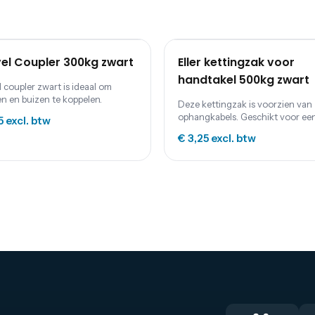
el Coupler 300kg zwart
Eller kettingzak voor
handtakel 500kg zwart
 coupler zwart is ideaal om
en en buizen te koppelen.
Deze kettingzak is voorzien van
ophangkabels. Geschikt voor ee
5
excl. btw
handtakel 500kg.
€ 3,25
excl. btw