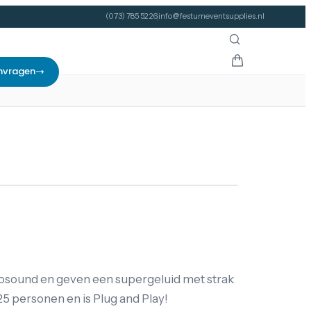
(073) 785 52 26
info@festumeventsupplies.nl
nvragen
osound en geven een supergeluid met strak
5 personen en is Plug and Play!