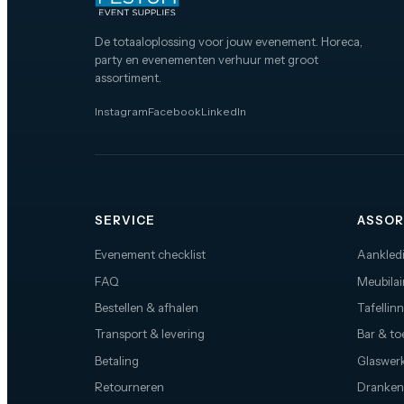
te tillen.De Prolyte truss is geweldig
voor transport omdat hij relatief licht
is door zijn aluminium constructie.
De totaaloplossing voor jouw evenement. Horeca,
Ideaal ophangsysteem voor onder
party en evenementen verhuur met groot
andere speakers, verlichting en
assortiment.
banners.
Instagram
Facebook
LinkedIn
SERVICE
ASSOR
Evenement checklist
Aankled
FAQ
Meubilai
Bestellen & afhalen
Tafellin
Transport & levering
Bar & t
Betaling
Glaswerk
Retourneren
Dranken