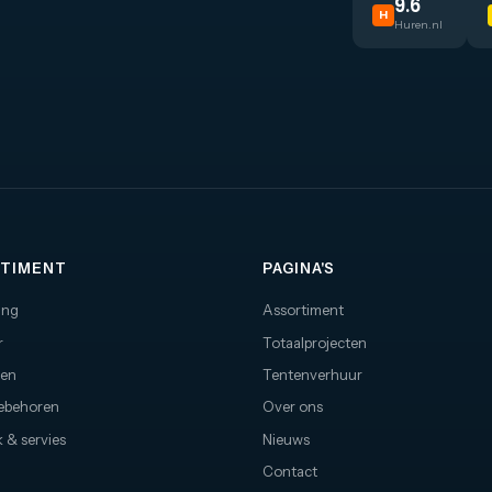
9.6
H
Huren.nl
TIMENT
PAGINA'S
ing
Assortiment
r
Totaalprojecten
nen
Tentenverhuur
oebehoren
Over ons
 & servies
Nieuws
Contact