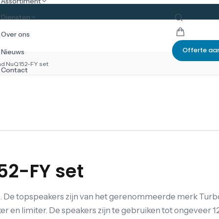
Assortiment
Diensten
Over ons
Offerte aa
Nieuws
d NuQ152-FY set
Contact
2-FY set
d. De topspeakers zijn van het gerenommeerde merk Turb
 en limiter. De speakers zijn te gebruiken tot ongeveer 12