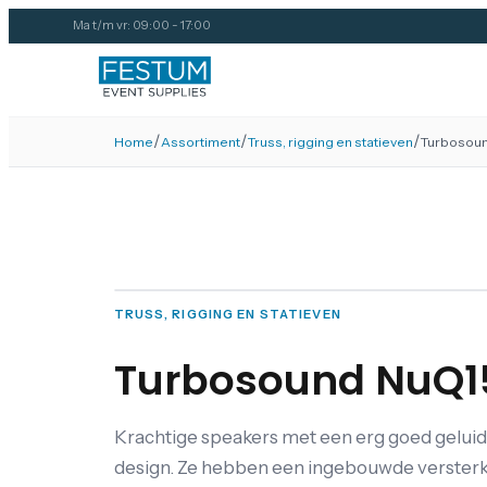
Ma t/m vr: 09:00 - 17:00
/
/
/
Home
Assortiment
Truss, rigging en statieven
Turbosoun
TRUSS, RIGGING EN STATIEVEN
Turbosound NuQ15
Krachtige speakers met een erg goed gelui
design. Ze hebben een ingebouwde versterker