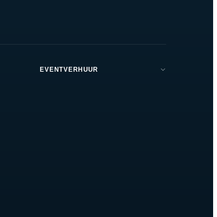
EVENTVERHUUR
Brabant
Den Bosch
Tilburg
Eindhoven
Breda
Helmond
Oss
Zeeland
Amsterdam
Rotterdam