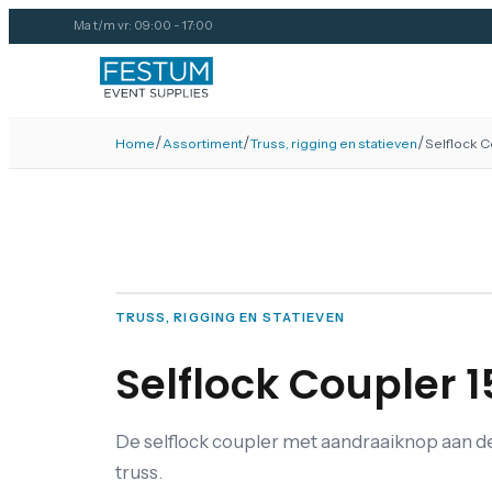
Ma t/m vr: 09:00 - 17:00
/
/
/
Home
Assortiment
Truss, rigging en statieven
Selflock C
TRUSS, RIGGING EN STATIEVEN
Selflock Coupler 
De selflock coupler met aandraaiknop aan de
truss.