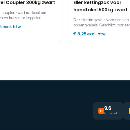
el Coupler 300kg zwart
Eller kettingzak voor
handtakel 500kg zwart
 coupler zwart is ideaal om
en en buizen te koppelen.
Deze kettingzak is voorzien van
ophangkabels. Geschikt voor ee
5
excl. btw
handtakel 500kg.
€ 3,25
excl. btw
9.6
H
Huren.nl