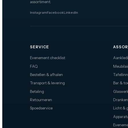
assortiment.
banners.
Instagram
Facebook
LinkedIn
SERVICE
ASSOR
Evenement checklist
Aankled
FAQ
Meubilai
Bestellen & afhalen
Tafellin
Transport & levering
Bar & t
Betaling
Glaswerk
Retourneren
Dranken
Spoedservice
Licht & 
Apparat
Eveneme