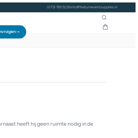
(073) 785 52 26
info@festumeventsupplies.nl
nvragen
naast heeft hij geen ruimte nodig in de