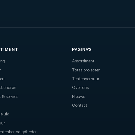
TIMENT
PAGINA'S
ing
Assortiment
r
Totaalprojecten
nen
Tentenverhuur
oebehoren
Over ons
 & servies
Nieuws
Contact
geluid
uur
ntenbenodigdheden