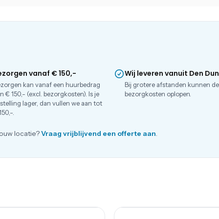
ezorgen vanaf € 150,-
Wij leveren vanuit Den Du
zorgen kan vanaf een huurbedrag
Bij grotere afstanden kunnen d
n € 150,- (excl. bezorgkosten). Is je
bezorgkosten oplopen.
stelling lager, dan vullen we aan tot
150,-.
ouw locatie?
Vraag vrijblijvend een offerte aan
.