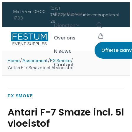
(073)
Ma t/m vr: 09:00 -
Assortiment
785 52
info@festumeventsupplies.nl
17:00
26
Diensten
Over ons
Offerte aan
Nieuws
/
/
/
Home
Assortiment
FX Smoke
Contact
Antari F-7 Smaze incl. 5l vloeistof
FX SMOKE
Antari F-7 Smaze incl. 5l
vloeistof