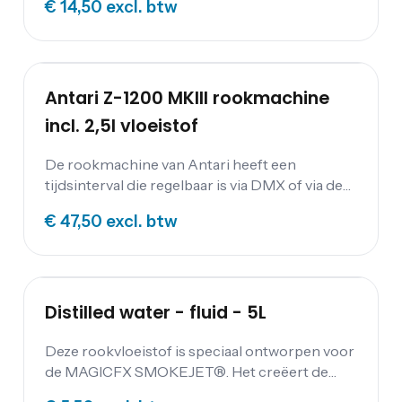
€ 14,50
excl. btw
feesten en evenementen. Je bedient deze
rookmachine met een aangesloten aan/uit
schakelaar. De 0,8 liter vloeistof wordt
meegeleverd.
Antari Z-1200 MKIII rookmachine
incl. 2,5l vloeistof
De rookmachine van Antari heeft een
tijdsinterval die regelbaar is via DMX of via de
Z-8 bediening. Dankzij de
€ 47,50
excl. btw
temperatuurcontrole ruikt de rook niet
verbrand. Het verwarmingselement zorgt voor
een langdurige rookproductie. De Antari Z-
1200 MKII rookmachine kun je huren met 2,5l
vloeistof.
Distilled water - fluid - 5L
Deze rookvloeistof is speciaal ontworpen voor
de MAGICFX SMOKEJET®. Het creëert de
meest realistische rook- en misteffecten.