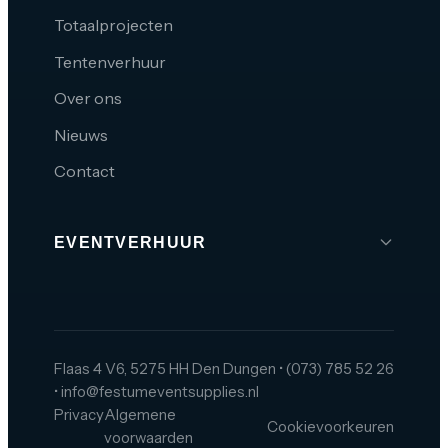
Totaalprojecten
Tentenverhuur
Over ons
Nieuws
Contact
EVENTVERHUUR
Brabant
Den Bosch
Tilburg
Flaas 4 V6, 5275 HH Den Dungen
•
(073) 785 52 26
•
info@festumeventsupplies.nl
Eindhoven
Privacy
Algemene
Cookievoorkeuren
Breda
voorwaarden