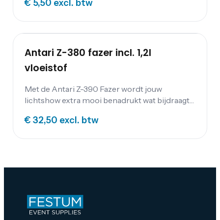
€ 5,50
excl. btw
Antari Z-380 fazer incl. 1,2l
vloeistof
Met de Antari Z-390 Fazer wordt jouw
lichtshow extra mooi benadrukt wat bijdraagt
aan een geslaagd evenement! De
€ 32,50
excl. btw
rookmachine wordt geleverd met 1,2 liter
vloeistof.