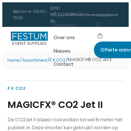
(073)
Ma t/m vr: 09:00 -
Assortiment
785 52
info@festumeventsupplies.nl
17:00
26
Diensten
Over ons
Offerte aan
Nieuws
/
/
/
MAGICFX® CO2 Jet II
Home
Assortiment
FX CO2
Contact
FX CO2
MAGICFX® CO2 Jet II
De CO2Jet II blaast rookwolken tot wel 8 meter het
publiek in. Deze shooter kan gebruikt worden op