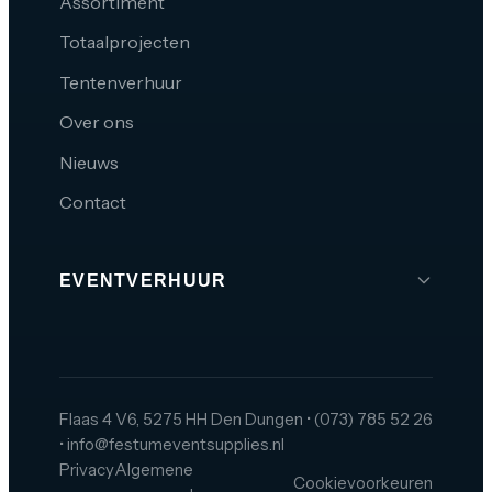
Assortiment
Totaalprojecten
Tentenverhuur
Over ons
Nieuws
Contact
EVENTVERHUUR
Brabant
Den Bosch
Tilburg
Flaas 4 V6, 5275 HH Den Dungen
•
(073) 785 52 26
•
info@festumeventsupplies.nl
Eindhoven
Privacy
Algemene
Cookievoorkeuren
Breda