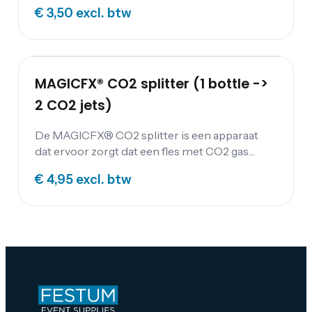
een CO2 gasfles gemonteerd kan worden.
€ 3,50
excl. btw
MAGICFX® CO2 splitter (1 bottle ->
2 CO2 jets)
De MAGICFX® CO2 splitter is een apparaat
dat ervoor zorgt dat een fles met CO2 gas
gesplitst wordt in twee CO2-stralen. Dit kan
€ 4,95
excl. btw
gebruikt worden om bijvoorbeeld speciale
effecten te creëren tijdens een show of
evenement. De splitter is gemakkelijk te
installeren en te gebruiken, en biedt een
efficiënte manier om het CO2 gas te verdelen.