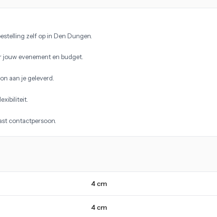
estelling zelf op in Den Dungen.
r jouw evenement en budget.
on aan je geleverd.
xibiliteit.
vast contactpersoon.
4 cm
4 cm