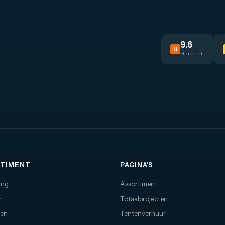
netjes bij te staat. Waar pipe & d
normaal gesproken alleen gebrui
wordt voor hoge constructie en
afschermingen, kun je dit ook
gebruiken voor het afschermen 
9.6
H
de regie.
Huren.nl
TIMENT
PAGINA'S
ing
Assortiment
r
Totaalprojecten
nen
Tentenverhuur