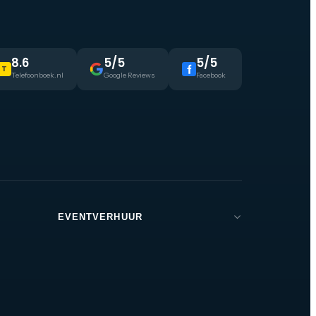
rape
kt
van
8.6
5/5
5/5
T
Telefoonboek.nl
Google Reviews
Facebook
EVENTVERHUUR
Brabant
Den Bosch
Tilburg
Eindhoven