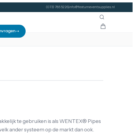
(073) 785 52 26
info@festumeventsupplies.nl
nvragen
makkelijk te gebruiken is als WENTEX® Pipes
welk ander systeem op de markt dan ook.