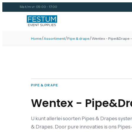
Ma t/m vr: 09:00 - 17:00
/
/
/
Home
Assortiment
Pipe & drape
Wentex - Pipe&Drape -
PIPE & DRAPE
Wentex - Pipe&Dr
U kunt allerlei soorten Pipes & Drapes syst
& Drapes. Door pure innovaties is ons Pipe