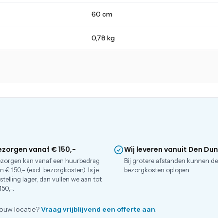
60 cm
0,78 kg
ezorgen vanaf € 150,-
Wij leveren vanuit Den Du
zorgen kan vanaf een huurbedrag
Bij grotere afstanden kunnen d
n € 150,- (excl. bezorgkosten). Is je
bezorgkosten oplopen.
stelling lager, dan vullen we aan tot
150,-.
ouw locatie?
Vraag vrijblijvend een offerte aan
.