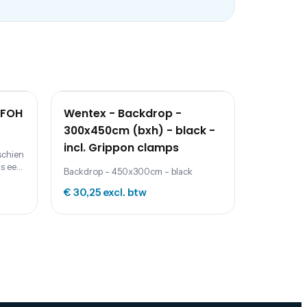
 FOH
Wentex - Backdrop -
300x450cm (bxh) - black -
incl. Grippon clamps
schien
ns een
Backdrop - 450x300cm - black
e
€ 30,25
excl. btw
is dit
anwege
baar
Er is
ng
uiten.
h