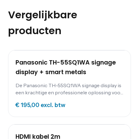
Vergelijkbare
producten
Panasonic TH-55SQ1WA signage
display + smart metals
De Panasonic TH-55SQ1WA signage display is
een krachtige en professionele oplossing voor
digitale bewegwijzering en menu's. Met zijn 55-
€ 195,00
excl. btw
inch 4K Ultra HD IPS-paneel, Intel Smart
Display Module (Intel SDM), 24/7 werking,
portretmodus, 4K Digital Link en smalle
schermrand biedt deze display de perfecte
combinatie van prestaties, betrouwbaarheid
HDMI kabel 2m