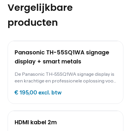
Vergelijkbare
producten
Panasonic TH-55SQ1WA signage
display + smart metals
De Panasonic TH-55SQ1WA signage display is
een krachtige en professionele oplossing voor
digitale bewegwijzering en menu's. Met zijn 55-
€ 195,00
excl. btw
inch 4K Ultra HD IPS-paneel, Intel Smart
Display Module (Intel SDM), 24/7 werking,
portretmodus, 4K Digital Link en smalle
schermrand biedt deze display de perfecte
combinatie van prestaties, betrouwbaarheid
HDMI kabel 2m
en gebruiksgemak.