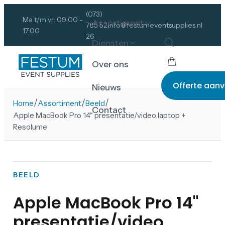
(073)
Ma t/m vr: 09:00 -
Assortiment
785 52
info@festumeventsupplies.nl
17:00
26
Diensten
Over ons
Offerte aan
Nieuws
/
/
/
Home
Assortiment
Beeld
Contact
Apple MacBook Pro 14" presentatie/video laptop +
Resolume
BEELD
Apple MacBook Pro 14"
presentatie/video