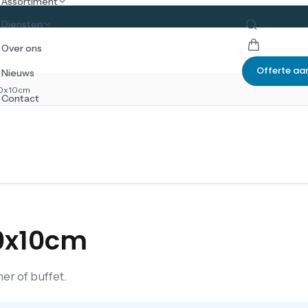
Assortiment
Diensten
Over ons
Offerte aa
Nieuws
10x10cm
Contact
10x10cm
er of buffet.