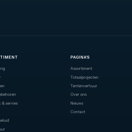
TIMENT
PAGINA'S
ing
Assortiment
r
Totaalprojecten
nen
Tentenverhuur
oebehoren
Over ons
 & servies
Nieuws
Contact
geluid
uur