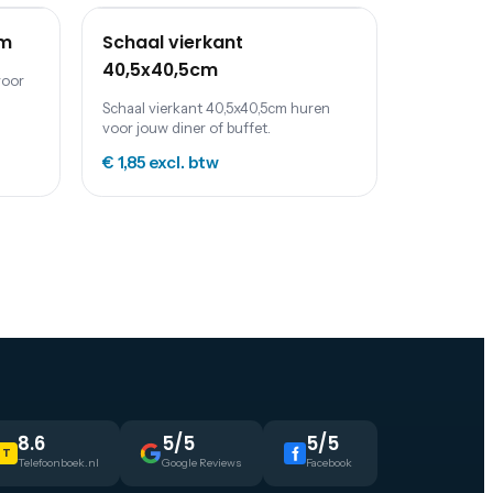
cm
Schaal vierkant
40,5x40,5cm
voor
Schaal vierkant 40,5x40,5cm huren
voor jouw diner of buffet.
€ 1,85
excl. btw
8.6
5/5
5/5
T
Telefoonboek.nl
Google Reviews
Facebook