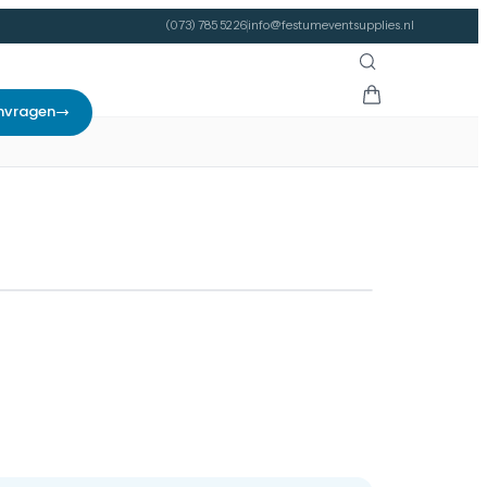
(073) 785 52 26
info@festumeventsupplies.nl
nvragen