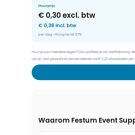
Huurprijs
€ 0,30
excl. btw
€ 0,36 incl. btw
per dag
•
Hoog tarief 21%
Huur je voor meerdere dagen? Dan profiteer je van staffelkorting: d
Let op: voor glaswerk en servies rekenen we € 0,20 afwaskosten per 
Waarom Festum Event Supp