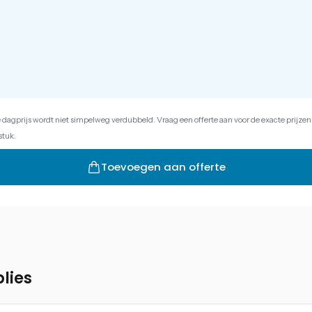
e dagprijs wordt niet simpelweg verdubbeld. Vraag een offerte aan voor de exacte prijzen
stuk.
Toevoegen aan offerte
lies