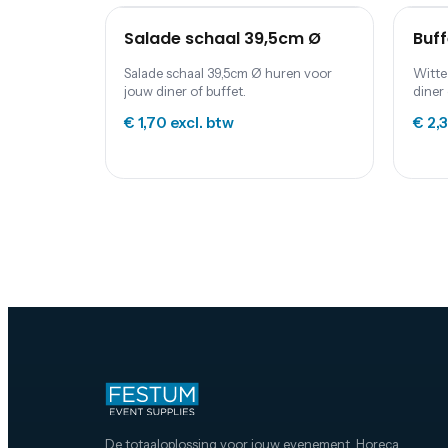
Salade schaal 39,5cm Ø
Buff
Salade schaal 39,5cm Ø huren voor
Witte
jouw diner of buffet.
diner 
€ 1,70
excl. btw
€ 2,
De totaaloplossing voor jouw evenement. Horeca,