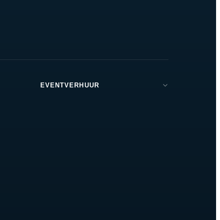
EVENTVERHUUR
Brabant
Den Bosch
Tilburg
Eindhoven
Breda
Helmond
Oss
Zeeland
Amsterdam