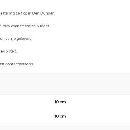
estelling zelf op in Den Dungen.
r jouw evenement en budget.
on aan je geleverd.
xibiliteit.
vast contactpersoon.
10 cm
10 cm