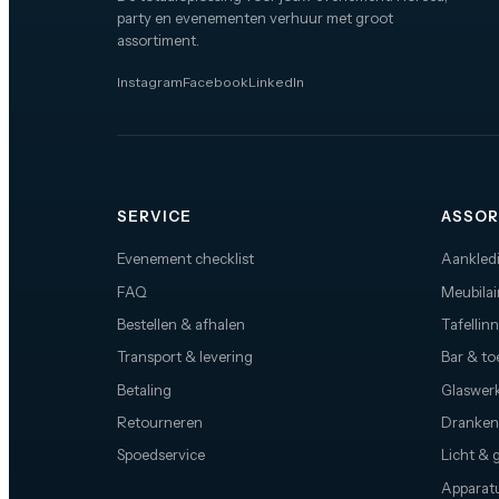
party en evenementen verhuur met groot
assortiment.
Instagram
Facebook
LinkedIn
SERVICE
ASSOR
Evenement checklist
Aankled
FAQ
Meubilai
Bestellen & afhalen
Tafellin
Transport & levering
Bar & t
Betaling
Glaswerk
Retourneren
Dranken
Spoedservice
Licht & 
Apparat