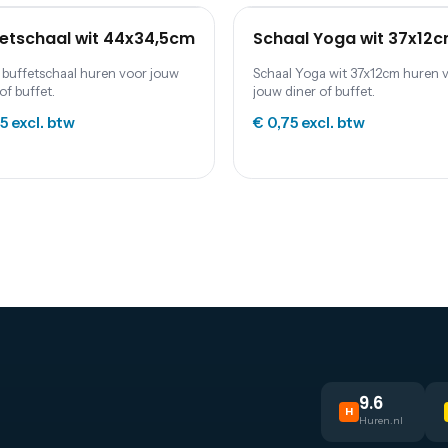
etschaal wit 44x34,5cm
Schaal Yoga wit 37x12
 buffetschaal huren voor jouw
Schaal Yoga wit 37x12cm huren 
of buffet.
jouw diner of buffet.
35
excl. btw
€ 0,75
excl. btw
9.6
H
Huren.nl