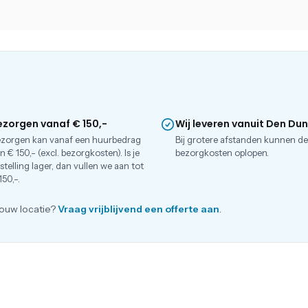
ezorgen vanaf € 150,-
Wij leveren vanuit Den Du
zorgen kan vanaf een huurbedrag
Bij grotere afstanden kunnen d
n € 150,- (excl. bezorgkosten). Is je
bezorgkosten oplopen.
stelling lager, dan vullen we aan tot
150,-.
ouw locatie?
Vraag vrijblijvend een offerte aan
.