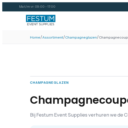
Ma t/m vr: 09:00 - 17:00
/
/
/
Home
Assortiment
Champagneglazen
Champagnecoupe S
CHAMPAGNEGLAZEN
Champagnecoupe S
Bij Festum Event Supplies verhuren we de C