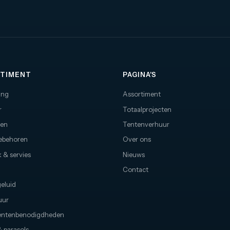
TIMENT
PAGINA'S
ing
Assortiment
r
Totaalprojecten
nen
Tentenverhuur
oebehoren
Over ons
 & servies
Nieuws
Contact
geluid
uur
ntenbenodigdheden
 parasols