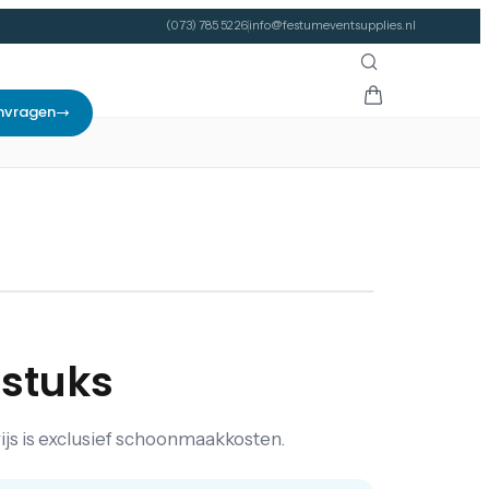
(073) 785 52 26
info@festumeventsupplies.nl
nvragen
 stuks
s is exclusief schoonmaakkosten.