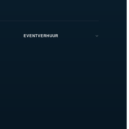
EVENTVERHUUR
Brabant
Den Bosch
Tilburg
Eindhoven
Breda
Helmond
Oss
Zeeland
Amsterdam
Rotterdam