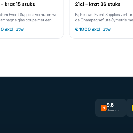
 - krat 15 stuks
21cl - krat 36 stuks
estum Event Supplies verhuren we
Bij Festum Event Supplies verhu
ampagne glas coupe met een
de Champagneflute Symetrie me
 van 20 cl. De prijs is exclusief
inhoud van 21cl. De prijs is exclus
00
excl. btw
€ 18,00
excl. btw
nmaakkosten.
schoonmaakkosten.
9.6
H
Huren.nl