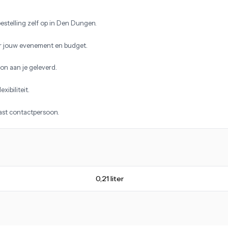
estelling zelf op in Den Dungen.
r jouw evenement en budget.
on aan je geleverd.
xibiliteit.
vast contactpersoon.
0,21 liter